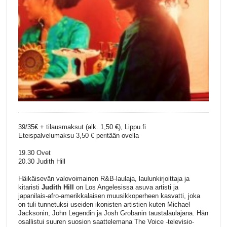
39/35€ + tilausmaksut (alk. 1,50 €), Lippu.fi
Eteispalvelumaksu 3,50 € peritään ovella
19.30 Ovet
20.30 Judith Hill
Häikäisevän valovoimainen R&B-laulaja, laulunkirjoittaja ja
kitaristi
Judith Hill
on Los Angelesissa asuva artisti ja
japanilais-afro-amerikkalaisen muusikkoperheen kasvatti, joka
on tuli tunnetuksi useiden ikonisten artistien kuten Michael
Jacksonin, John Legendin ja Josh Grobanin taustalaulajana. Hän
osallistui suuren suosion saattelemana The Voice -televisio-