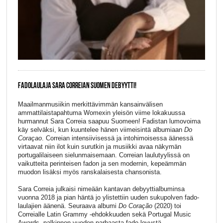
FADOLAULAJA SARA CORREIAN SUOMEN DEBYYTTI!
Maailmanmusiikin merkittävimmän kansainvälisen
ammattilaistapahtuma Womexin yleisön viime lokakuussa
hurmannut Sara Correia saapuu Suomeen! Fadistan lumovoima
käy selväksi, kun kuuntelee hänen viimeisintä albumiaan
Do
Coraçao
. Correian intensiivisessä ja intohimoisessa äänessä
virtaavat niin ilot kuin surutkin ja musiikki avaa näkymän
portugalilaiseen sielunmaisemaan. Correian laulutyylissä on
vaikutteita perinteisen fadon ja sen modernin, kepeämmän
muodon lisäksi myös ranskalaisesta chansonista.
Sara Correia julkaisi nimeään kantavan debyyttialbuminsa
vuonna 2018 ja pian häntä jo ylistettiin uuden sukupolven fado-
laulajien äänenä. Seuraava albumi
Do Coração
(2020) toi
Correialle Latin Grammy -ehdokkuuden sekä Portugal Music
Awards -palkinnon vuoden parhaasta fado-levystä.