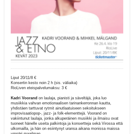
Liput 20/11/8 €
Konsertin kesto noin 2 h (sis. väliaika)
RioLiven eteispalvelumaksu: 3 €
Kadri Voorand
on laulaja, pianisti ja säveltäjä, joka luo
musiikkia vahvan emotionaalisen tarinankerronnan kautta,
yhdistäen tarttuvat rytmit ainutlaatuiseen sekoitukseen
improvisaatiopop-, jazz- ja folk-elementtejä. Voorand on
vakiintunut laulaja, jonka alkuperäinen musiikki ja ilmaisu ovat
tuoneet hänelle useita palkintoja ja konsertteja sekä Virossa että
ulkomailla, ja hän on esiintynyt uransa aikana monissa maissa
ympäri maailman.