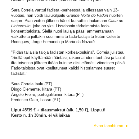
Sara Correia varttui fadista -perheessä ja ollessaan vain 13-
vuotias, hän voitti laulukilpailu
Grande Noite do Fadon
nuorten
sarjan. Pian voiton jälkeen hänet kutsuttiin laulamaan
Casa de
Linharesiin
, joka on yksi Lissabonin tärkeimmistä fado-
konserttitaloista. Siellä nuori laulaja pääsi ammentamaan
vaikutteita joiltakin suurimmista fado-laulajista kuten Celeste
Rodrigues, Jorge Fernando ja Maria da Nazaré.
"Pidän tällaisia taloja fadistan korkeakouluina", Correia julistaa.
”Siellä opit käyttämään ääntäsi, rakennat identiteettiäsi ja laulat
ilta toisensa jälkeen ikään kuin se olisi elämäsi viimeinen päivä.
Fado-taloissa ovat kouliutuneet kaikki historiamme suuret
fadistat."
Sara Correia laulu (PT)
Diogo Clemente, kitara (PT)
Ângelo Freire, portugalilainen kitara (PT)
Frederico Gato, basso (PT)
Liput 45/39 € + tilausmaksut (alk. 1,50 €), Lippu.fi
Kesto n. 1h 30min, ei väliaikaa
Avaa tapahtuma