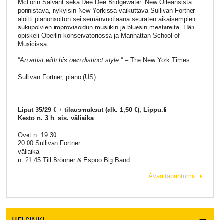
McLorin Salvant sekä Dee Dee Bridgewater. New Orleansista
ponnistava, nykyisin New Yorkissa vaikuttava Sullivan Fortner
aloitti pianonsoiton seitsemänvuotiaana seuraten aikaisempien
sukupolvien improvisoidun musiikin ja bluesin mestareita. Hän
opiskeli Oberlin konservatoriossa ja Manhattan School of
Musicissa.
”An artist with his own distinct style.”
– The New York Times
Sullivan Fortner, piano (US)
Liput 35/29 € + tilausmaksut (alk. 1,50 €), Lippu.fi
Kesto n. 3 h, sis. väliaika
Ovet n. 19.30
20.00 Sullivan Fortner
väliaika
n. 21.45 Till Brönner & Espoo Big Band
Avaa tapahtuma