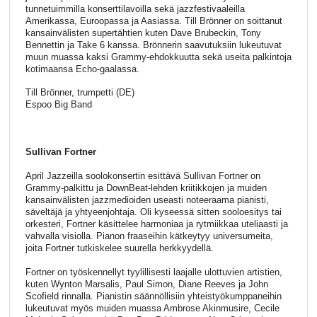
tunnetuimmilla konserttilavoilla sekä jazzfestivaaleilla
Amerikassa, Euroopassa ja Aasiassa. Till Brönner on soittanut
kansainvälisten supertähtien kuten Dave Brubeckin, Tony
Bennettin ja Take 6 kanssa. Brönnerin saavutuksiin lukeutuvat
muun muassa kaksi Grammy-ehdokkuutta sekä useita palkintoja
kotimaansa Echo-gaalassa.
Till Brönner, trumpetti (DE)
Espoo Big Band
Sullivan Fortner
April Jazzeilla soolokonsertin esittävä Sullivan Fortner on
Grammy-palkittu ja DownBeat-lehden kriitikkojen ja muiden
kansainvälisten jazzmedioiden useasti noteeraama pianisti,
säveltäjä ja yhtyeenjohtaja. Oli kyseessä sitten sooloesitys tai
orkesteri, Fortner käsittelee harmoniaa ja rytmiikkaa uteliaasti ja
vahvalla visiolla. Pianon fraaseihin kätkeytyy universumeita,
joita Fortner tutkiskelee suurella herkkyydellä.
Fortner on työskennellyt tyylillisesti laajalle ulottuvien artistien,
kuten Wynton Marsalis, Paul Simon, Diane Reeves ja John
Scofield rinnalla. Pianistin säännöllisiin yhteistyökumppaneihin
lukeutuvat myös muiden muassa Ambrose Akinmusire, Cecile