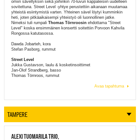
omiin sävellyksiin sekä joihinkin 70-luvun kappaleisiin uudelleen
sovitettuna. Street Level -yhtye perustettiin aikanaan muutamaa
yhteistä esiintymistä varten. Yhteinen sävel löytyi kumminkin
heti, joten pitkäaikaisempi yhteistyö oli luonnollinen jatke.
Nimeksi tuli rumpali
Thomas Törnroosin
ehdottama "Street
Level" koska ensimmäinen konsertti soitettiin Porvoon Kahvila
Rongossa katutasossa.
Dawda Jobarteh, kora
Stefan Pasborg, rummut
Street Level
Jukka Gustavson, laulu & kosketinsoittimet
Jan-Olof Strandberg, basso
Thomas Törnroos, rummut
Avaa tapahtuma
TAMPERE
ALEXI TUOMARILA TRIO,