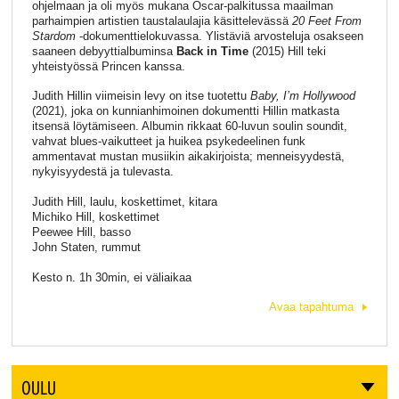
ohjelmaan ja oli myös mukana Oscar-palkitussa maailman
parhaimpien artistien taustalaulajia käsittelevässä
20 Feet From
Stardom
-dokumenttielokuvassa. Ylistäviä arvosteluja osakseen
saaneen debyyttialbuminsa
Back in Time
(2015) Hill teki
yhteistyössä Princen kanssa.
Judith Hillin viimeisin levy on itse tuotettu
Baby, I’m Hollywood
(2021), joka on kunnianhimoinen dokumentti Hillin matkasta
itsensä löytämiseen. Albumin rikkaat 60-luvun soulin soundit,
vahvat blues-vaikutteet ja huikea psykedeelinen funk
ammentavat mustan musiikin aikakirjoista; menneisyydestä,
nykyisyydestä ja tulevasta.
Judith Hill, laulu, koskettimet, kitara
Michiko Hill, koskettimet
Peewee Hill, basso
John Staten, rummut
Kesto n. 1h 30min, ei väliaikaa
Avaa tapahtuma
OULU