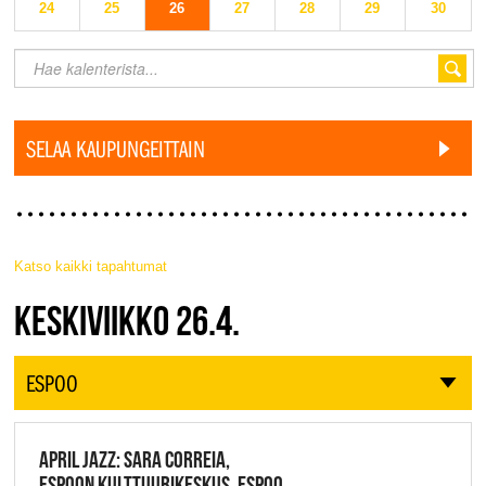
24
25
26
27
28
29
30
SELAA KAUPUNGEITTAIN
Katso kaikki tapahtumat
JAZZ FINLAND LIVE
KESKIVIIKKO 26.4.
ESPOO
APRIL JAZZ: SARA CORREIA,
ESPOON KULTTUURIKESKUS, ESPOO