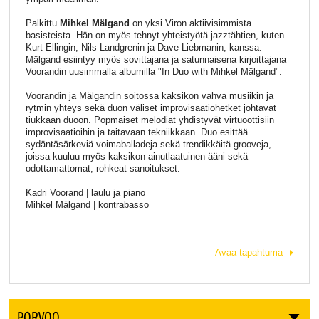
Palkittu
Mihkel Mälgand
on yksi Viron aktiivisimmista
basisteista. Hän on myös tehnyt yhteistyötä jazztähtien, kuten
Kurt Ellingin, Nils Landgrenin ja Dave Liebmanin, kanssa.
Mälgand esiintyy myös sovittajana ja satunnaisena kirjoittajana
Voorandin uusimmalla albumilla "In Duo with Mihkel Mälgand".
Voorandin ja Mälgandin soitossa kaksikon vahva musiikin ja
rytmin yhteys sekä duon väliset improvisaatiohetket johtavat
tiukkaan duoon. Popmaiset melodiat yhdistyvät virtuoottisiin
improvisaatioihin ja taitavaan tekniikkaan. Duo esittää
sydäntäsärkeviä voimaballadeja sekä trendikkäitä grooveja,
joissa kuuluu myös kaksikon ainutlaatuinen ääni sekä
odottamattomat, rohkeat sanoitukset.
Kadri Voorand | laulu ja piano
Mihkel Mälgand | kontrabasso
Avaa tapahtuma
PORVOO