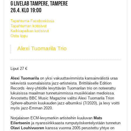
G LIVELAB TAMPERE, TAMPERE
26.4. KLO 19:00
Tapahtuma Facebookissa
Tapahtuman kotisivut
Keikkapaikan kotisivut
Osta lippu
Alexi Tuomarila Trio
Liput 27 €
Alexi Tuomarila
on yksi vakuuttavimmista kansainvälistä uraa
tekevistä suomalaisista jazz-artisteista. Brittiläiselle Edition
Records -levy-yhtiölle levyttävän Tuomarilan trio on noteerattu
lukuisissa maailman tunnetuimmissa musiikkialan medioissa.
Arvostettu BBC Music Magazine valitsi Alexi Tuomarila Trion
Sphere
-albumin kuukauden jazz-albumiksi (7/2020), ja levy voitti
myös jazz-Emman 2020.
Norjalaisen ECM-levymerkin artisteihin kuuluvan
Mats
Eilertsenin
ja nyanssirikkaasta rumputyöskentelystään tunnetun
Olavi Louhivuoren
kanssa vuonna 2005 perustettu yhtye on