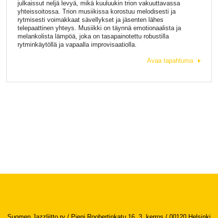
julkaissut neljä levyä, mikä kuuluukin trion vakuuttavassa
yhteissoitossa. Trion musiikissa korostuu melodisesti ja
rytmisesti voimakkaat sävellykset ja jäsenten lähes
telepaattinen yhteys. Musiikki on täynnä emotionaalista ja
melankolista lämpöä, joka on tasapainotettu robustilla
rytminkäytöllä ja vapaalla improvisaatiolla.
Avaa tapahtuma
Suomen Jazzliitto ry / Pieni Roobertinkatu 16, 3. kerros / 00120 Helsinki