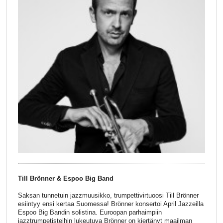
Till Brönner & Espoo Big Band
Saksan tunnetuin jazzmuusikko, trumpettivirtuoosi Till Brönner
esiintyy ensi kertaa Suomessa! Brönner konsertoi April Jazzeilla
Espoo Big Bandin solistina. Euroopan parhaimpiin
jazztrumpetisteihin lukeutuva Brönner on kiertänyt maailman