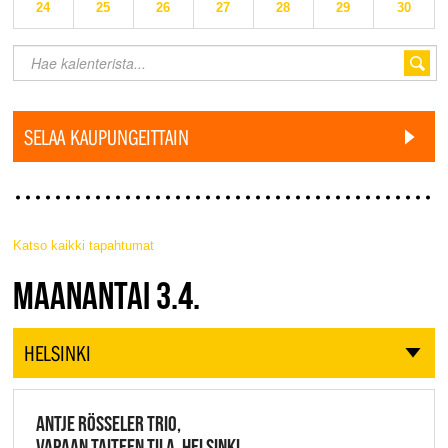
24
25
26
27
28
29
30
SELAA KAUPUNGEITTAIN
Katso kaikki tapahtumat
JAZZ FINLAND LIVE
MAANANTAI 3.4.
HELSINKI
ANTJE RÖSSELER TRIO,
VAPAAN TAITEEN TILA, HELSINKI