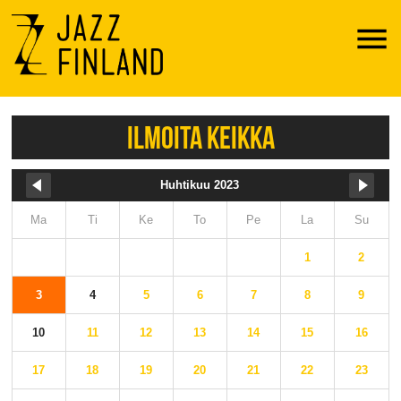
Menu
ILMOITA KEIKKA
Huhtikuu 2023
Ma
Ti
Ke
To
Pe
La
Su
1
2
3
4
5
6
7
8
9
10
11
12
13
14
15
16
17
18
19
20
21
22
23