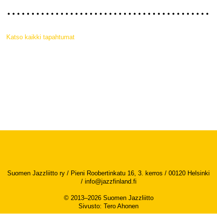
Katso kaikki tapahtumat
Suomen Jazzliitto ry / Pieni Roobertinkatu 16, 3. kerros / 00120 Helsinki
/
info@jazzfinland.fi
© 2013–2026 Suomen Jazzliitto
Sivusto
:
Tero Ahonen