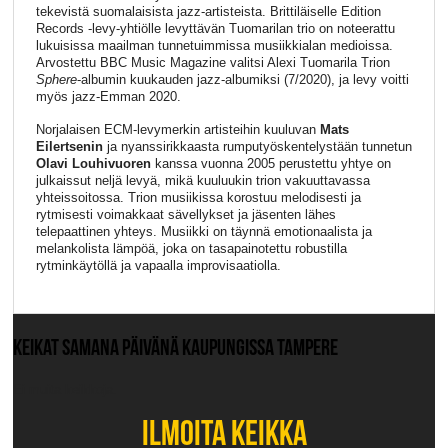
tekevistä suomalaisista jazz-artisteista. Brittiläiselle Edition
Records -levy-yhtiölle levyttävän Tuomarilan trio on noteerattu
lukuisissa maailman tunnetuimmissa musiikkialan medioissa.
Arvostettu BBC Music Magazine valitsi Alexi Tuomarila Trion
Sphere
-albumin kuukauden jazz-albumiksi (7/2020), ja levy voitti
myös jazz-Emman 2020.
Norjalaisen ECM-levymerkin artisteihin kuuluvan
Mats
Eilertsenin
ja nyanssirikkaasta rumputyöskentelystään tunnetun
Olavi Louhivuoren
kanssa vuonna 2005 perustettu yhtye on
julkaissut neljä levyä, mikä kuuluukin trion vakuuttavassa
yhteissoitossa. Trion musiikissa korostuu melodisesti ja
rytmisesti voimakkaat sävellykset ja jäsenten lähes
telepaattinen yhteys. Musiikki on täynnä emotionaalista ja
melankolista lämpöä, joka on tasapainotettu robustilla
rytminkäytöllä ja vapaalla improvisaatiolla.
KEIKAT SAMANA PÄIVÄNÄ KAUPUNGISSA TAMPERE
Ei muita keikkoja.
ILMOITA KEIKKA