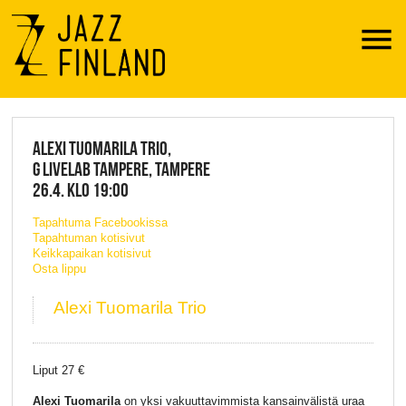
Menu
JAZZ FINLAND LIVE
ALEXI TUOMARILA TRIO,
G LIVELAB TAMPERE, TAMPERE
26.4. KLO 19:00
Tapahtuma Facebookissa
Tapahtuman kotisivut
Keikkapaikan kotisivut
Osta lippu
Alexi Tuomarila Trio
Liput 27 €
Alexi Tuomarila
on yksi vakuuttavimmista kansainvälistä uraa