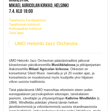
MIKAEL AGRICOLAN KIRKKO, HELSINKI
7.4. KLO 18:00
Tapahtuma Facebookissa
Tapahtuman kotisivut
Keikkapaikan kotisivut
Osta lippu
UMO Helsinki Jazz Orchestra
UMO Helsinki Jazz Orchestran pääsiäistraditiot jatkuvat
kiirastorstain päiväkonsertilla
Musiikkitalossa
ja pitkäperjantain
iltakonsertilla
Mikael Agricolan kirkossa
. Orkesteri on
konsertoinut Silent Music -teemalla jo yli 20 vuoden ajan, ja
konserteista on muodostunut myös kuulijoille yksi hiljaisen
viikon uusista traditioista.
Tänä pääsiäisenä UMO marssittaa orkesterin eteen uuden
eurooppalaisen jazzsukupolven edustajan, tanskalaisen
pianistin, säveltäjän ja yhtyeenjohtajan
Kathrine Windfeldin
(s.
1984). Windfeldia pidetään yhtenä tämän hetken
jännittävimmistä ja virkistävimmistä uusista skandinaavisista
jazzsäveltäjistä, jonka teoksissa kuuluu paitsi lahjakkuus, myös