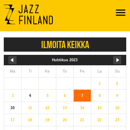
Menu
ILMOITA KEIKKA
Huhtikuu 2023
Ma
Ti
Ke
To
Pe
La
Su
1
2
3
4
5
6
7
8
9
10
11
12
13
14
15
16
17
18
19
20
21
22
23