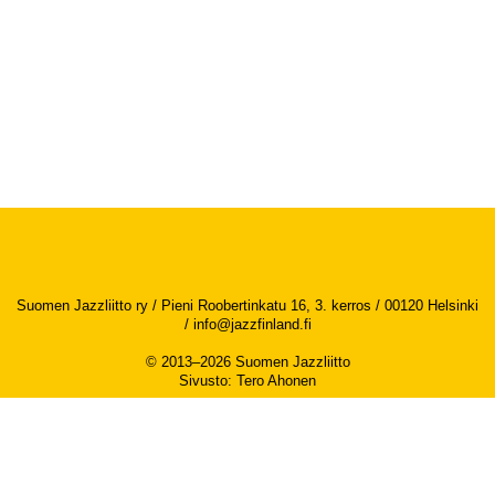
Suomen Jazzliitto ry / Pieni Roobertinkatu 16, 3. kerros / 00120 Helsinki
/
info@jazzfinland.fi
© 2013–2026 Suomen Jazzliitto
Sivusto
:
Tero Ahonen
Saavutettavuusseloste