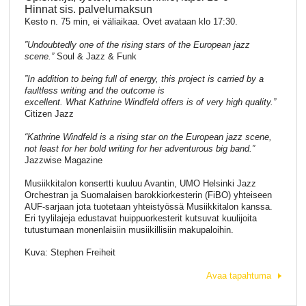
Hinnat sis. palvelumaksun
Kesto n. 75 min, ei väliaikaa. Ovet avataan klo 17:30.
”Undoubtedly one of the rising stars of the European jazz
scene.”
Soul & Jazz & Funk
”In addition to being full of energy, this project is carried by a
faultless writing and the outcome is
excellent. What Kathrine Windfeld offers is of very high quality.”
Citizen Jazz
“Kathrine Windfeld is a rising star on the European jazz scene,
not least for her bold writing for her adventurous big band.”
Jazzwise Magazine
Musiikkitalon konsertti kuuluu Avantin, UMO Helsinki Jazz
Orchestran ja Suomalaisen barokkiorkesterin (FiBO) yhteiseen
AUF-sarjaan jota tuotetaan yhteistyössä Musiikkitalon kanssa.
Eri tyylilajeja edustavat huippuorkesterit kutsuvat kuulijoita
tutustumaan monenlaisiin musiikillisiin makupaloihin.
Kuva: Stephen Freiheit
Avaa tapahtuma