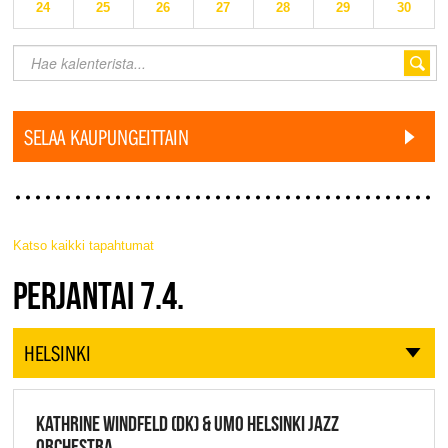
24
25
26
27
28
29
30
SELAA KAUPUNGEITTAIN
Katso kaikki tapahtumat
JAZZ FINLAND LIVE
PERJANTAI 7.4.
HELSINKI
KATHRINE WINDFELD (DK) & UMO HELSINKI JAZZ
ORCHESTRA,