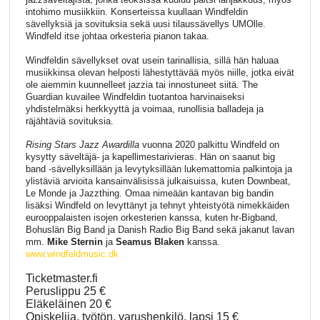
intohimo musiikkiin. Konserteissa kuullaan Windfeldin
sävellyksiä ja sovituksia sekä uusi tilaussävellys UMOlle.
Windfeld itse johtaa orkesteria pianon takaa.
Windfeldin sävellykset ovat usein tarinallisia, sillä hän haluaa
musiikkinsa olevan helposti lähestyttävää myös niille, jotka eivät
ole aiemmin kuunnelleet jazzia tai innostuneet siitä. The
Guardian kuvailee Windfeldin tuotantoa harvinaiseksi
yhdistelmäksi herkkyyttä ja voimaa, runollisia balladeja ja
räjähtäviä sovituksia.
Rising Stars Jazz Awardilla
vuonna 2020 palkittu Windfeld on
kysytty säveltäjä- ja kapellimestarivieras. Hän on saanut big
band -sävellyksillään ja levytyksillään lukemattomia palkintoja ja
ylistäviä arvioita kansainvälisissä julkaisuissa, kuten Downbeat,
Le Monde ja Jazzthing. Omaa nimeään kantavan big bandin
lisäksi Windfeld on levyttänyt ja tehnyt yhteistyötä nimekkäiden
eurooppalaisten isojen orkesterien kanssa, kuten hr-Bigband,
Bohuslän Big Band ja Danish Radio Big Band sekä jakanut lavan
mm.
Mike Sternin
ja
Seamus Blaken
kanssa.
www.windfeldmusic.dk
Ticketmaster.fi
Peruslippu 25 €
Eläkeläinen 20 €
Opiskelija, työtön, varushenkilö, lapsi 15 €