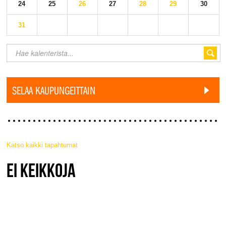
24
25
26
27
28
29
30
31
SELAA KAUPUNGEITTAIN
Katso kaikki tapahtumat
JAZZ FINLAND LIVE
EI KEIKKOJA