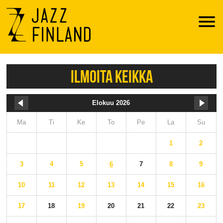
Menu
ILMOITA KEIKKA
Elokuu 2026
Ma
Ti
Ke
To
Pe
La
Su
1
2
3
4
5
6
7
8
9
10
11
12
13
14
15
16
17
18
19
20
21
22
23