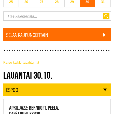
25
26
27
28
29
30
31
SELAA KAUPUNGEITTAIN
Katso kaikki tapahtumat
JAZZ FINLAND LIVE
LAUANTAI 30.10.
ESPOO
APRIL JAZZ: BERNHOFT, PEELA,
CAFÉ LOUHI, ESPOO