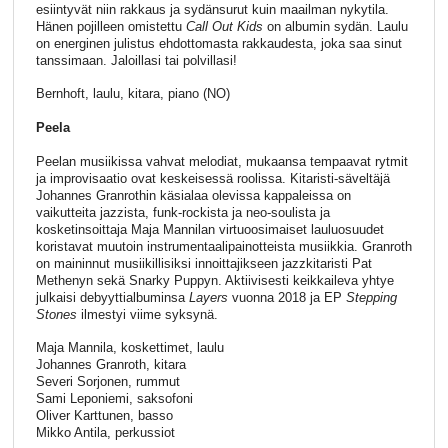
esiintyvät niin rakkaus ja sydänsurut kuin maailman nykytila.
Hänen pojilleen omistettu
Call Out Kids
on albumin sydän. Laulu
on energinen julistus ehdottomasta rakkaudesta, joka saa sinut
tanssimaan. Jaloillasi tai polvillasi!
Bernhoft, laulu, kitara, piano (NO)
Peela
Peelan musiikissa vahvat melodiat, mukaansa tempaavat rytmit
ja improvisaatio ovat keskeisessä roolissa. Kitaristi-säveltäjä
Johannes Granrothin käsialaa olevissa kappaleissa on
vaikutteita jazzista, funk-rockista ja neo-soulista ja
kosketinsoittaja Maja Mannilan virtuoosimaiset lauluosuudet
koristavat muutoin instrumentaalipainotteista musiikkia. Granroth
on maininnut musiikillisiksi innoittajikseen jazzkitaristi Pat
Methenyn sekä Snarky Puppyn. Aktiivisesti keikkaileva yhtye
julkaisi debyyttialbuminsa
Layers
vuonna 2018 ja EP
Stepping
Stones
ilmestyi viime syksynä.
Maja Mannila, koskettimet, laulu
Johannes Granroth, kitara
Severi Sorjonen, rummut
Sami Leponiemi, saksofoni
Oliver Karttunen, basso
Mikko Antila, perkussiot