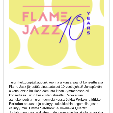
Turun kulttuuripääkaupunkivuonna alkunsa saanut konserttisarja
Flame Jazz järjestää ainutlaatuiset 10-vuotisjuhlat! Juhlapäivän
aikana jazzia kuullaan aamusta iltaan kymmenessä eri
konsertissa Turun keskustan alueella. Päivä alkaa
aamukonsertilla Turun tuomiokirkossa
Jukka Perkon
ja
Mikko
Perkolan
seurassa ja päättyy iltakeikkoihin Logomolla, jossa
esiintyy mm.
Emma Salokoski & Ilmiliekki Quartet
.
Juhlahumuun voi osallistua yhden konsertin taktiikalla tai vaikka