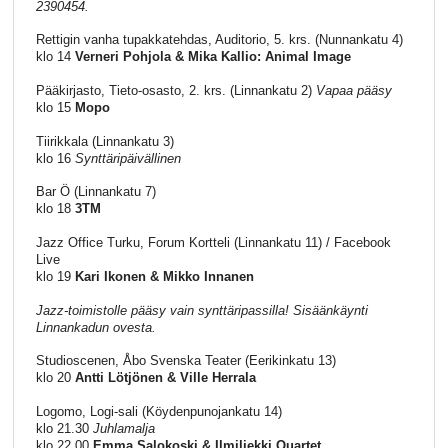
2390454.
Rettigin vanha tupakkatehdas, Auditorio, 5. krs. (Nunnankatu 4)
klo 14
Verneri Pohjola & Mika Kallio: Animal Image
Pääkirjasto, Tieto-osasto, 2. krs. (Linnankatu 2)
Vapaa pääsy
klo 15
Mopo
Tiirikkala (Linnankatu 3)
klo 16
Synttäripäivällinen
Bar Ö (Linnankatu 7)
klo 18
3TM
Jazz Office Turku, Forum Kortteli (Linnankatu 11) / Facebook
Live
klo 19
Kari Ikonen & Mikko Innanen
Jazz-toimistolle pääsy vain synttäripassilla! Sisäänkäynti
Linnankadun ovesta.
Studioscenen, Åbo Svenska Teater (Eerikinkatu 13)
klo 20
Antti Lötjönen & Ville Herrala
Logomo, Logi-sali (Köydenpunojankatu 14)
klo 21.30
Juhlamalja
klo 22.00
Emma Salokoski & Ilmiliekki Quartet