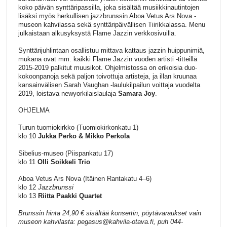
koko päivän synttäripassilla, joka sisältää musiikkinautintojen
lisäksi myös herkullisen jazzbrunssin Aboa Vetus Ars Nova -
museon kahvilassa sekä synttäripäivällisen Tiirikkalassa. Menu
julkaistaan alkusyksystä Flame Jazzin verkkosivuilla.
Synttärijuhlintaan osallistuu mittava kattaus jazzin huippunimiä,
mukana ovat mm. kaikki Flame Jazzin vuoden artisti -titteillä
2015-2019 palkitut muusikot. Ohjelmistossa on erikoisia duo-
kokoonpanoja sekä paljon toivottuja artisteja, ja illan kruunaa
kansainvälisen Sarah Vaughan -laulukilpailun voittaja vuodelta
2019, loistava newyorkilaislaulaja
Samara Joy
.
OHJELMA
Turun tuomiokirkko (Tuomiokirkonkatu 1)
klo 10
Jukka Perko & Mikko Perkola
Sibelius-museo (Piispankatu 17)
klo 11
Olli Soikkeli Trio
Aboa Vetus Ars Nova (Itäinen Rantakatu 4–6)
klo 12
Jazzbrunssi
klo 13
Riitta Paakki Quartet
Brunssin hinta 24,90 € sisältää konsertin, pöytävaraukset vain
museon kahvilasta: pegasus@kahvila-otava.fi, puh 044-