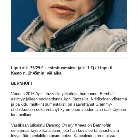
Liput alk. 35/29 € + toimitusmaksu (alk. 1 €) / Lippu.fi
Kesto n. 2h45min, väliaika.
BERNHOFT
Vuoden 2016 April Jazzeilla yleisönsä hurmannut Bernhoft
esiintyy jälleen sooloartistina April Jazzeilla. Kriitikoiden ylistämä
ja palkittu multi-instrumentalisti on saavuttanut Grammy-
ehdokkuuden sekä vetänyt kymmenen vuoden ajan salit täyteen
kiertueillaan.
Vastikään julkaistu
Dancing On My Knees
on Bernhoftin
seitsemäs täyspitkä albumi, jota hän kuvailee tähänastisista
levyistään henkilökohtaisimmaksi. Kappaleiden teemoissa