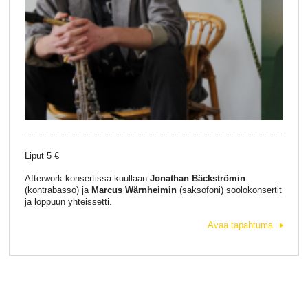
Liput 5 €
Afterwork-konsertissa kuullaan
Jonathan Bäckströmin
(kontrabasso) ja
Marcus Wärnheimin
(saksofoni) soolokonsertit
ja loppuun yhteissetti.
Avaa tapahtuma