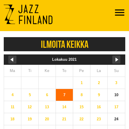
Menu
ILMOITA KEIKKA
Lokakuu 2021
Ma
Ti
Ke
To
Pe
La
Su
1
2
3
4
5
6
7
8
9
10
11
12
13
14
15
16
17
18
19
20
21
22
23
24