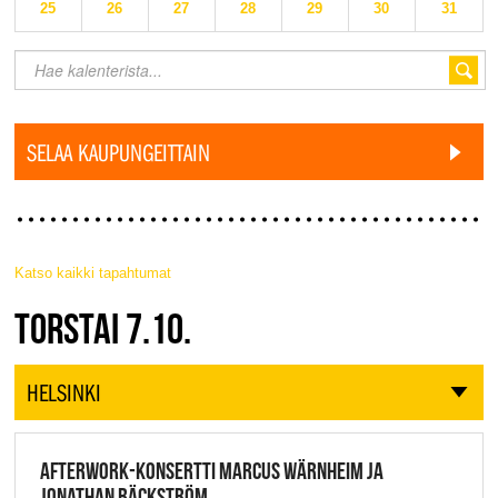
25
26
27
28
29
30
31
SELAA KAUPUNGEITTAIN
Katso kaikki tapahtumat
JAZZ FINLAND LIVE
TORSTAI 7.10.
HELSINKI
AFTERWORK-KONSERTTI MARCUS WÄRNHEIM JA
JONATHAN BÄCKSTRÖM,