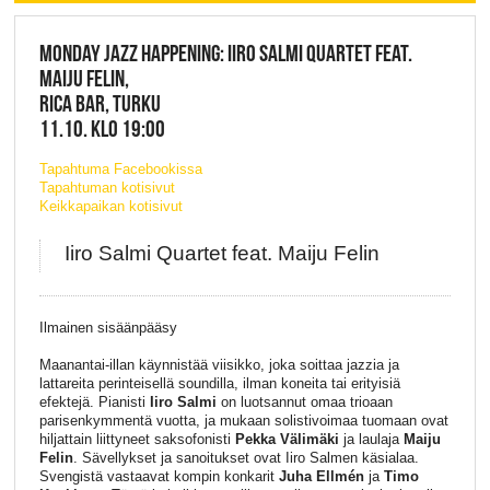
MONDAY JAZZ HAPPENING: IIRO SALMI QUARTET FEAT.
MAIJU FELIN,
RICA BAR, TURKU
11.10. KLO 19:00
Tapahtuma Facebookissa
Tapahtuman kotisivut
Keikkapaikan kotisivut
Iiro Salmi Quartet feat. Maiju Felin
Ilmainen sisäänpääsy
Maanantai-illan käynnistää viisikko, joka soittaa jazzia ja
lattareita perinteisellä soundilla, ilman koneita tai erityisiä
efektejä. Pianisti
Iiro Salmi
on luotsannut omaa trioaan
parisenkymmentä vuotta, ja mukaan solistivoimaa tuomaan ovat
hiljattain liittyneet saksofonisti
Pekka Välimäki
ja laulaja
Maiju
Felin
. Sävellykset ja sanoitukset ovat Iiro Salmen käsialaa.
Svengistä vastaavat kompin konkarit
Juha Ellmén
ja
Timo