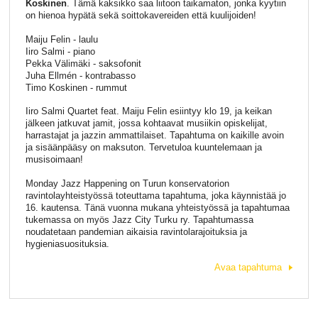
Koskinen
. Tämä kaksikko saa liitoon taikamaton, jonka kyytiin
on hienoa hypätä sekä soittokavereiden että kuulijoiden!
Maiju Felin - laulu
Iiro Salmi - piano
Pekka Välimäki - saksofonit
Juha Ellmén - kontrabasso
Timo Koskinen - rummut
Iiro Salmi Quartet feat. Maiju Felin esiintyy klo 19, ja keikan
jälkeen jatkuvat jamit, jossa kohtaavat musiikin opiskelijat,
harrastajat ja jazzin ammattilaiset. Tapahtuma on kaikille avoin
ja sisäänpääsy on maksuton. Tervetuloa kuuntelemaan ja
musisoimaan!
Monday Jazz Happening on Turun konservatorion
ravintolayhteistyössä toteuttama tapahtuma, joka käynnistää jo
16. kautensa. Tänä vuonna mukana yhteistyössä ja tapahtumaa
tukemassa on myös Jazz City Turku ry. Tapahtumassa
noudatetaan pandemian aikaisia ravintolarajoituksia ja
hygieniasuosituksia.
Avaa tapahtuma