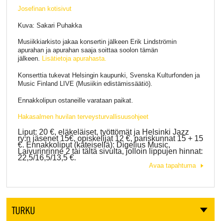
Josefinan kotisivut
Kuva: Sakari Puhakka
Musiikkiarkisto jakaa konsertin jälkeen Erik Lindströmin
apurahan ja apurahan saaja soittaa soolon tämän
jälkeen.
Lisätietoja apurahasta.
Konserttia tukevat Helsingin kaupunki, Svenska Kulturfonden ja
Music Finland LIVE (Musiikin edistämissäätiö).
Ennakkolipun ostaneille varataan paikat.
Hakasalmen huvilan terveysturvallisuusohjeet
Liput: 20 €, eläkeläiset, työttömät ja Helsinki Jazz
ry:n jäsenet 15€, opiskelijat 1
2
€, pariskunnat 15 + 15
€. Ennakkoliput
(käteisellä)
: Digelius Music,
Laivurinrinne 2 tai
tältä sivulta
, jolloin lippujen hinnat:
22,5/16,5/1
3
,5 €.
Avaa tapahtuma
TURKU