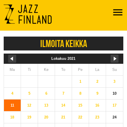
Menu
ILMOITA KEIKKA
Lokakuu 2021
Ma
Ti
Ke
To
Pe
La
Su
1
2
3
4
5
6
7
8
9
10
11
12
13
14
15
16
17
18
19
20
21
22
23
24