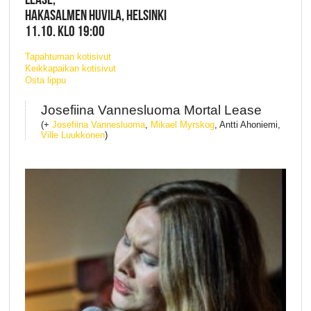
HAKASALMEN HUVILA, HELSINKI
11.10. KLO 19:00
Tapahtuman kotisivut
Keikkapaikan kotisivut
Osta lippu
Josefiina Vannesluoma Mortal Lease
(+
Josefiina Vannesluoma
,
Mikael Myrskog
, Antti Ahoniemi,
Ville Luukkonen
)