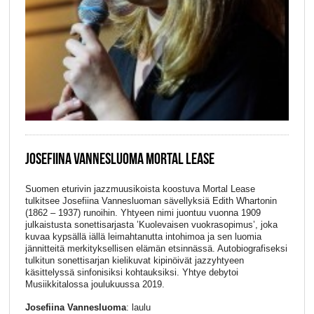
JOSEFIINA VANNESLUOMA MORTAL LEASE
Suomen eturivin jazzmuusikoista koostuva Mortal Lease
tulkitsee Josefiina Vannesluoman sävellyksiä Edith Whartonin
(1862 – 1937) runoihin. Yhtyeen nimi juontuu vuonna 1909
julkaistusta sonettisarjasta ’Kuolevaisen vuokrasopimus’, joka
kuvaa kypsällä iällä leimahtanutta intohimoa ja sen luomia
jännitteitä merkityksellisen elämän etsinnässä. Autobiografiseksi
tulkitun sonettisarjan kielikuvat kipinöivät jazzyhtyeen
käsittelyssä sinfonisiksi kohtauksiksi. Yhtye debytoi
Musiikkitalossa joulukuussa 2019.
Josefiina Vannesluoma
: laulu