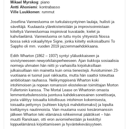
Mikael Myrskog
: piano
Antti Ahoniemi
: kontrabasso
Ville Luukkonen
: rummut
Josefiina Vannesluoma on turkulaissyntyinen laulaja, huilisti ja
säveltäjä. Kuulaasta ylärekisteristään ja improvisoinnistaan
kiiteltyä Vannesluomaa inspiroivat kuvataide, kielet ja
kahvilaelämä. Vannesluoma on tuttu myös yhtyeistä Nossa
bossa sekä vokaaliyhtye Signe, jonka kiitelty esikoisalbumi To
Sappho oli mm. vuoden 2019 jazzemmaehdokkaana.
Edith Wharton (1862 – 1937) syntyi yläluokkaiseen ja
sivistyneeseen newyorkilaisperheeseen. Ajan tiukkoja sosiaalisia
normeja uhmaten hän niitti jo varhaisilla kirjoituksillaan
julkaisuillaan niin mainetta kuin omia tienestejä. Avioituminen 23-
vuotiaana ei tuonut juuri rakkautta, mutta hän saattoi toteuttaa
ambitioitaan rauhassa. Nelikymppisenä Wharton koki
intohimoisen ja nopean romanssin elostelevan toimittajan Morton
Fullertonin kanssa. The Mortal Lease on Whartonin omasta
lemmenturbulenssista juontuva kahdeksanosainen sonettisarja,
josta välittyy toisaalta kiitollisuus intohimon kokemisesta,
toisaalta pettymys (suhteen käytyä mahdottomaksi) ja lopulta
kieltäymys nautinnoista. Vain muutama vuosi kesäromanssin
jälkeen Wharton teki elämänsä rohkeimmat päätökset – hän
muutti Ranskaan, otti eron aviomiehestään ja keskittyi
loppuelämänsä kirjoittamiseen ja hyväntekeväisyyteen.