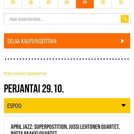
25
26
27
28
29
30
31
SELAA KAUPUNGEITTAIN
Katso kaikki tapahtumat
JAZZ FINLAND LIVE
PERJANTAI 29.10.
ESPOO
APRIL JAZZ: SUPERPOSTITION, JUSSI LEHTONEN QUARTET,
RIITTA PAAKKI QUARTET,