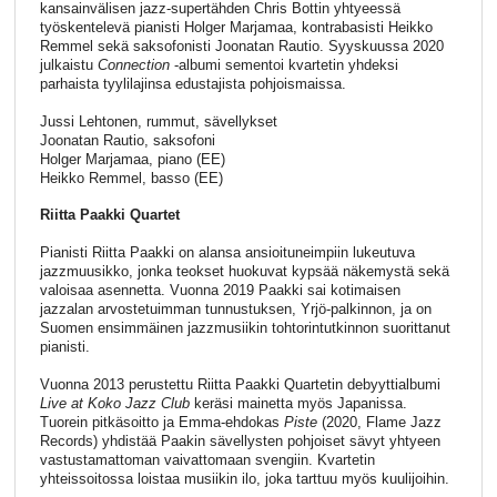
kansainvälisen jazz-supertähden Chris Bottin yhtyeessä
työskentelevä pianisti Holger Marjamaa, kontrabasisti Heikko
Remmel sekä saksofonisti Joonatan Rautio. Syyskuussa 2020
julkaistu
Connection
-albumi sementoi kvartetin yhdeksi
parhaista tyylilajinsa edustajista pohjoismaissa.
Jussi Lehtonen, rummut, sävellykset
Joonatan Rautio, saksofoni
Holger Marjamaa, piano (EE)
Heikko Remmel, basso (EE)
Riitta Paakki Quartet
Pianisti Riitta Paakki on alansa ansioituneimpiin lukeutuva
jazzmuusikko, jonka teokset huokuvat kypsää näkemystä sekä
valoisaa asennetta. Vuonna 2019 Paakki sai kotimaisen
jazzalan arvostetuimman tunnustuksen, Yrjö-palkinnon, ja on
Suomen ensimmäinen jazzmusiikin tohtorintutkinnon suorittanut
pianisti.
Vuonna 2013 perustettu Riitta Paakki Quartetin debyyttialbumi
Live at Koko Jazz Club
keräsi mainetta myös Japanissa.
Tuorein pitkäsoitto ja Emma-ehdokas
Piste
(2020, Flame Jazz
Records) yhdistää Paakin sävellysten pohjoiset sävyt yhtyeen
vastustamattoman vaivattomaan svengiin. Kvartetin
yhteissoitossa loistaa musiikin ilo, joka tarttuu myös kuulijoihin.