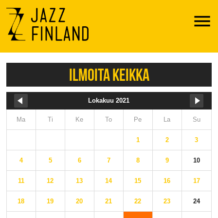
Menu
ILMOITA KEIKKA
Lokakuu 2021
Ma
Ti
Ke
To
Pe
La
Su
1
2
3
4
5
6
7
8
9
10
11
12
13
14
15
16
17
18
19
20
21
22
23
24