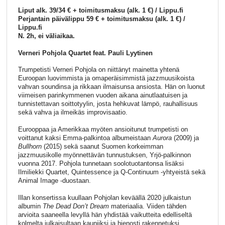
Liput alk. 39/34 € + toimitusmaksu (alk. 1 €) / Lippu.fi
Perjantain päivälippu 59 € + toimitusmaksu (alk. 1 €) /
Lippu.fi
N. 2h, ei väliaikaa.
Verneri Pohjola
Quartet feat. Pauli Lyytinen
Trumpetisti Verneri Pohjola on niittänyt mainetta yhtenä
Euroopan luovimmista ja omaperäisimmistä jazzmuusikoista
vahvan soundinsa ja rikkaan ilmaisunsa ansiosta. Hän on luonut
viimeisen parinkymmenen vuoden aikana ainutlaatuisen ja
tunnistettavan soittotyylin, josta hehkuvat lämpö, rauhallisuus
sekä vahva ja ilmeikäs improvisaatio.
Eurooppaa ja Amerikkaa myöten ansioitunut trumpetisti on
voittanut kaksi Emma-palkintoa albumeistaan
Aurora
(2009) ja
Bullhorn
(2015) sekä saanut Suomen korkeimman
jazzmuusikolle myönnettävän tunnustuksen, Yrjö-palkinnon
vuonna 2017. Pohjola tunnetaan soolotuotantonsa lisäksi
Ilmiliekki Quartet, Quintessence ja Q-Continuum -yhtyeistä sekä
Animal Image -duostaan.
Illan konsertissa kuullaan Pohjolan keväällä 2020 julkaistun
albumin
The Dead Don’t Dream
materiaalia. Viiden tähden
arvioita saaneella levyllä hän yhdistää vaikutteita edelliseltä
kolmelta julkaisultaan kauniiksi ja hienosti rakennetuksi