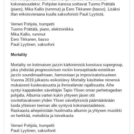
kokonaisuudeksi. Pohjolan kanssa soittavat Tuomo Prättälä
(piano), Mika Kallio (rummut) ja Eero Tikkanen (basso). Lisäksi
illan erikoisvieraana kuulla saksofonisti Pauli Lyytistä.
Verneri Pohjola, trumpetti
Tuomo Prättälä, piano, elektroniikka
Mika Kallio, rummut
Eero Tikkanen, basso
Pauli Lyytinen, saksofoni
Mortality
Mortality on kotimaisen jazzin kärkinimistä koostuva supergroup,
joka yhdistää progressiivisen rockin konseptitaide-estetiikan
jazzin soundimaailmaan, harmoniaan ja improvisatorisuuteen.
Vuonna 2019 julkaistu esikoislevy
Mortality
käsittelee nimensä
mukaisesti kuolevaisuutta ja ihmiselämän rajallisuutta. Aihe
syntyi kappaleiden säveltäjän Tapio Ylisen oman perhetragedian
pohjalta. Albumia varten kukin yhtyeen jäsen otti
sovitettavakseen yhden Ylisen sävellyksistä päämääränään
luoda yhteisen teeman alle syntyvä kokonaistaideteos.
Raskaasta aihepiiristään huolimatta albumin ja yhtyeen musiikki
on herkkää, melodista ja toiveikasta.
Verneri Pohjola, trumpetti
Pauli Lyytinen, saksofonit