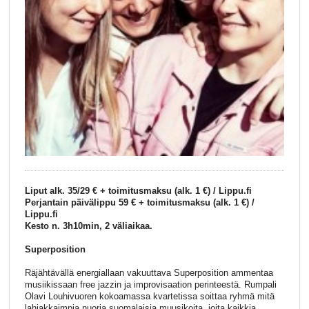
Liput alk. 35/29 € + toimitusmaksu (alk. 1 €) / Lippu.fi
Perjantain päivälippu 59 € + toimitusmaksu (alk. 1 €) /
Lippu.fi
Kesto n. 3h10min, 2 väliaikaa.
Superposition
Räjähtävällä energiallaan vakuuttava Superposition ammentaa
musiikissaan free jazzin ja improvisaation perinteestä. Rumpali
Olavi Louhivuoren kokoamassa kvartetissa soittaa ryhmä mitä
lahjakkaimpia nuoria suomalaisia muusikoita, joita kaikkia