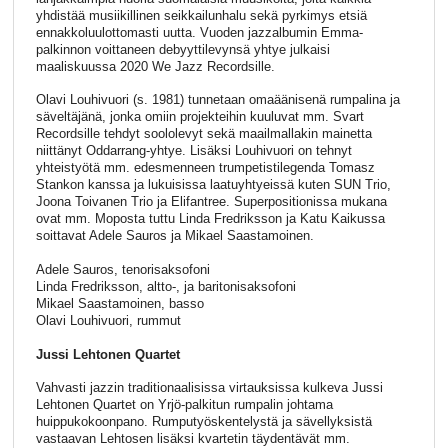
yhdistää musiikillinen seikkailunhalu sekä pyrkimys etsiä
ennakkoluulottomasti uutta. Vuoden jazzalbumin Emma-
palkinnon voittaneen debyyttilevynsä yhtye julkaisi
maaliskuussa 2020 We Jazz Recordsille.
Olavi Louhivuori (s. 1981) tunnetaan omaäänisenä rumpalina ja
säveltäjänä, jonka omiin projekteihin kuuluvat mm. Svart
Recordsille tehdyt soololevyt sekä maailmallakin mainetta
niittänyt Oddarrang-yhtye. Lisäksi Louhivuori on tehnyt
yhteistyötä mm. edesmenneen trumpetistilegenda Tomasz
Stankon kanssa ja lukuisissa laatuyhtyeissä kuten SUN Trio,
Joona Toivanen Trio ja Elifantree. Superpositionissa mukana
ovat mm. Moposta tuttu Linda Fredriksson ja Katu Kaikussa
soittavat Adele Sauros ja Mikael Saastamoinen.
Adele Sauros, tenorisaksofoni
Linda Fredriksson, altto-, ja baritonisaksofoni
Mikael Saastamoinen, basso
Olavi Louhivuori, rummut
Jussi Lehtonen Quartet
Vahvasti jazzin traditionaalisissa virtauksissa kulkeva Jussi
Lehtonen Quartet on Yrjö-palkitun rumpalin johtama
huippukokoonpano. Rumputyöskentelystä ja sävellyksistä
vastaavan Lehtosen lisäksi kvartetin täydentävät mm.