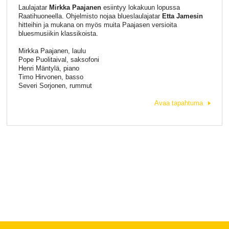
Laulajatar
Mirkka Paajanen
esiintyy lokakuun lopussa
Raatihuoneella. Ohjelmisto nojaa blueslaulajatar
Etta Jamesin
hitteihin ja mukana on myös muita Paajasen versioita
bluesmusiikin klassikoista.
Mirkka Paajanen, laulu
Pope Puolitaival, saksofoni
Henri Mäntylä, piano
Timo Hirvonen, basso
Severi Sorjonen, rummut
Avaa tapahtuma