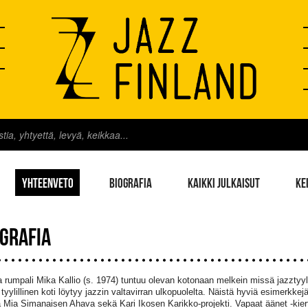
YHTEENVETO
BIOGRAFIA
KAIKKI JULKAISUT
KE
OGRAFIA
 rumpali Mika Kallio (s. 1974) tuntuu olevan kotonaan melkein missä jazztyyl
 tyylillinen koti löytyy jazzin valtavirran ulkopuolelta. Näistä hyviä esimerk
a Mia Simanaisen Ahava sekä Kari Ikosen Karikko-projekti. Vapaat äänet -kiert