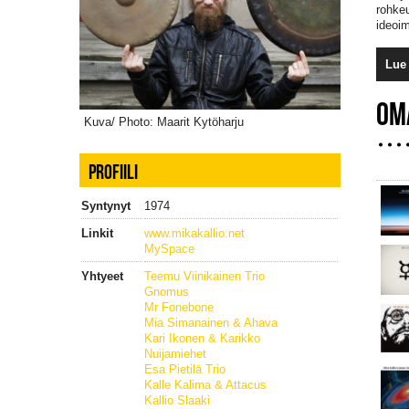
rohkeu
ideoim
Lue 
OM
Kuva/ Photo: Maarit Kytöharju
PROFIILI
Syntynyt
1974
Linkit
www.mikakallio.net
MySpace
Yhtyeet
Teemu Viinikainen Trio
Gnomus
Mr Fonebone
Mia Simanainen & Ahava
Kari Ikonen & Karikko
Nuijamiehet
Esa Pietilä Trio
Kalle Kalima & Attacus
Kallio Slaaki