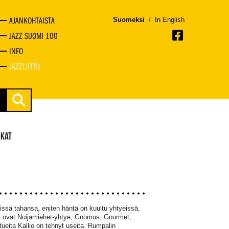
AJANKOHTAISTA
Suomeksi
/
In English
JAZZ SUOMI 100
INFO
JAZZLIITTO
IKAT
issä tahansa, eniten häntä on kuultu yhtyeissä,
kejä ovat Nuijamiehet-yhtye, Gnomus, Gourmet,
ueita Kallio on tehnyt useita. Rumpalin