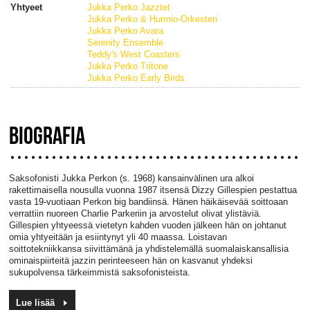
Yhtyeet
Jukka Perko Jazztet
Jukka Perko & Hurmio-Orkesteri
Jukka Perko Avara
Serenity Ensemble
Teddy's West Coasters
Jukka Perko Tritone
Jukka Perko Early Birds
BIOGRAFIA
Saksofonisti Jukka Perkon (s. 1968) kansainvälinen ura alkoi
rakettimaisella nousulla vuonna 1987 itsensä Dizzy Gillespien pestattua
vasta 19-vuotiaan Perkon big bandiinsä. Hänen häikäisevää soittoaan
verrattiin nuoreen Charlie Parkeriin ja arvostelut olivat ylistäviä.
Gillespien yhtyeessä vietetyn kahden vuoden jälkeen hän on johtanut
omia yhtyeitään ja esiintynyt yli 40 maassa. Loistavan
soittotekniikkansa siivittämänä ja yhdistelemällä suomalaiskansallisia
ominaispiirteitä jazzin perinteeseen hän on kasvanut yhdeksi
sukupolvensa tärkeimmistä saksofonisteista.
Lue lisää