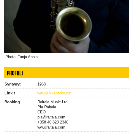
Photo: Tanja Ahola
PROFIILI
Syntynyt
1968
Linkit
www.jukkaperko.net
Booking
Raitala Music Ltd
Pia Raitala
CEO
pia@raitala.com
+358 40 820 2340
www.raitala.com