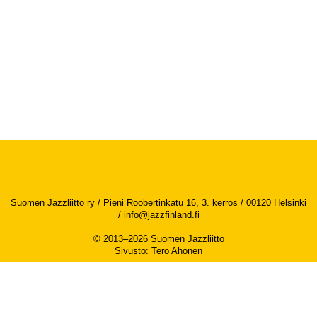
Suomen Jazzliitto ry / Pieni Roobertinkatu 16, 3. kerros / 00120 Helsinki
/
info@jazzfinland.fi
© 2013–2026 Suomen Jazzliitto
Sivusto
:
Tero Ahonen
Saavutettavuusseloste