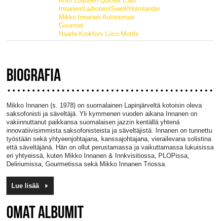
Antti Lötjönen Quintet East
Innanen/Laihonen/Swell/Holmlander
Mikko Innanen Autonomus
Gourmet
Haarla-Krokfors Loco Motife
BIOGRAFIA
Mikko Innanen (s. 1978) on suomalainen Lapinjärveltä kotoisin oleva
saksofonisti ja säveltäjä. Yli kymmenen vuoden aikana Innanen on
vakiinnuttanut paikkansa suomalaisen jazzin kentällä yhtenä
innovatiivisimmista saksofonisteista ja säveltäjistä. Innanen on tunnettu
työstään sekä yhtyeenjohtajana, kanssajohtajana, vierailevana solistina
että säveltäjänä. Hän on ollut perustamassa ja vaikuttamassa lukuisissa
eri yhtyeissä, kuten Mikko Innanen & Innkvisitiossa, PLOPissa,
Deliriumissa, Gourmetissa sekä Mikko Innanen Triossa.
Lue lisää
OMAT ALBUMIT