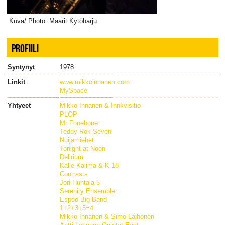
Kuva/ Photo: Maarit Kytöharju
PROFIILI
Syntynyt
1978
Linkit
www.mikkoinnanen.com
MySpace
Yhtyeet
Mikko Innanen & Innkvisitio
PLOP
Mr Fonebone
Teddy Rok Seven
Nuijamiehet
Tonight at Noon
Delirium
Kalle Kalima & K-18
Contrasts
Jori Huhtala 5
Serenity Ensemble
Espoo Big Band
1+2+3+5=4
Mikko Innanen & Simo Laihonen