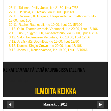
26.11. Tallinna, Philly Joe’s, klo 21.30, liput 7/5€
27.11. Helsinki, G Livelab, klo 19.00, liput 18€
29.11. Oulainen, Kulmajazz, Haapaveden ammattiopisto, klo
19.00, liput 15€
30.11. Raahe, Raahesali, klo 19.00, liput 20/15/10€
1.12. Oulu, Teatteriravintola Vänmanni, klo 20.00, liput 15/10€
2.12. Turku, Sigyn Club, Konservatorio, klo 19.00, liput 15/10€
3.12. Salo, Taidemuseo Veturitalli, klo 18.00, liput 12/5€
7.12. Jyväskylä, BoomBox klo 19.00, liput 12/8€
8.12. Kuopio, King’s Crown, klo 20.00, liput 15/10€
9.12. Joensuu, Konservatorio, klo 19.00, liput 15/10/6€
KEIKAT SAMANA PÄIVÄNÄ KAUPUNGISSA TALLINNA
Ei muita keikkoja.
ILMOITA KEIKKA
Marraskuu 2016