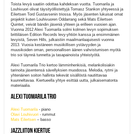
Toista levyä saatiin odottaa kahdeksan vuotta. Tuomarila ja
Louhivuori olivat täysityöllistettyjä Tomasz Stankon yhtyeessä ja
Eilertsen Tord Gustavsenin triossa. Myös jäsenten lukuisat omat
projektit kuten Louhivuoren Oddarrang sekä Mats Eilertsen
Quintet, veivät bändin jäseniä yhteen ja erilleen vuosien ajan.
Vuonna 2012 Alexi Tuomarila solmi kolmen levyn sopimuksen
brittiläisen Edition Records levy-yhtiön kanssa ja ensimmäinen
levyistä, Seven Hills, julkaistiin maailmanlaajuisesti vuonna
2013. Vuosia kestäneen musiikillisen ystävyyden ja
muusikoiden oman, persoonallisen äänen vahvistumisen myötä
trio soi täynnä tunnetta ja tasapainoista yhteistyötä.
Alexi Tuomarila Trio kertoo lämminhenkisiä, melankolisiakin
tarinoita jäsentensä sävellyksien muodossa. Melodia, rytmi ja
yhtenäinen soiton hallinta tekevät sisällöstä nautittavaa
kuunneltavaa. Kiertueella yhtye esittää uutta, julkaisematonta
materiaalia.
ALEXI TUOMARILA TRIO
Alexi Tuomarila
- piano
Olavi Louhivuori
- rummut
Mats Eilertsen
– basso
JAZZLIITON KIERTUE