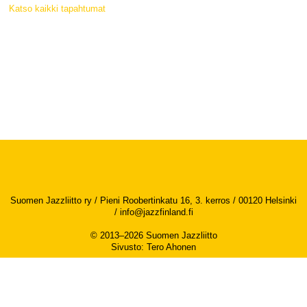
Katso kaikki tapahtumat
Suomen Jazzliitto ry / Pieni Roobertinkatu 16, 3. kerros / 00120 Helsinki
/
info@jazzfinland.fi
© 2013–2026 Suomen Jazzliitto
Sivusto
:
Tero Ahonen
Saavutettavuusseloste