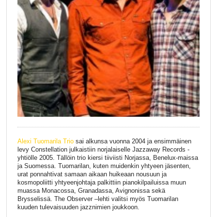
Alexi Tuomarila Trio
sai alkunsa vuonna 2004 ja ensimmäinen
levy Constellation julkaistiin norjalaiselle Jazzaway Records -
yhtiölle 2005. Tällöin trio kiersi tiiviisti Norjassa, Benelux-maissa
ja Suomessa. Tuomarilan, kuten muidenkin yhtyeen jäsenten,
urat ponnahtivat samaan aikaan huikeaan nousuun ja
kosmopoliitti yhtyeenjohtaja palkittiin pianokilpailuissa muun
muassa Monacossa, Granadassa, Avignonissa sekä
Brysselissä. The Observer –lehti valitsi myös Tuomarilan
kuuden tulevaisuuden jazznimien joukkoon.