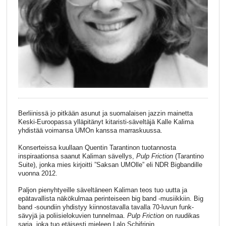
Berliinissä jo pitkään asunut ja suomalaisen jazzin mainetta
Keski-Euroopassa ylläpitänyt kitaristi-säveltäjä Kalle Kalima
yhdistää voimansa UMOn kanssa marraskuussa.
Konserteissa kuullaan Quentin Tarantinon tuotannosta
inspiraationsa saanut Kaliman sävellys,
Pulp Friction
(Tarantino
Suite), jonka mies kirjoitti ”Saksan UMOlle” eli NDR Bigbandille
vuonna 2012.
Paljon pienyhtyeille säveltäneen Kaliman teos tuo uutta ja
epätavallista näkökulmaa perinteiseen big band -musiikkiin. Big
band -soundiin yhdistyy kiinnostavalla tavalla 70-luvun funk-
sävyjä ja poliisielokuvien tunnelmaa.
Pulp Friction
on ruudikas
sarja, joka tuo etäisesti mieleen Lalo Schifrinin