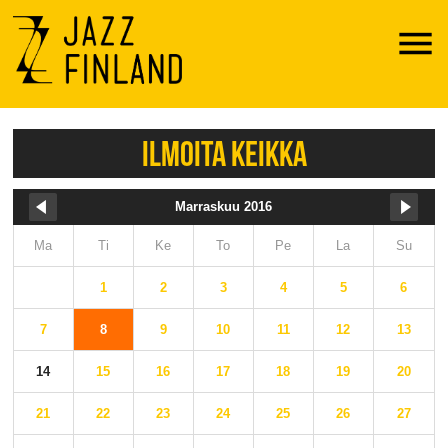
Menu
ILMOITA KEIKKA
Marraskuu 2016
Ma
Ti
Ke
To
Pe
La
Su
1
2
3
4
5
6
7
8
9
10
11
12
13
14
15
16
17
18
19
20
21
22
23
24
25
26
27