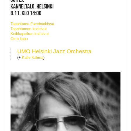
KANNELTALO, HELSINKI
8.11. KLO 14:00
Tapahtuma Facebookissa
Tapahtuman kotisivut
Keikkapaikan kotisivut
Osta lippu
UMO Helsinki Jazz Orchestra
(+
Kalle Kalima
)