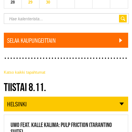
28
29
30
SELAA KAUPUNGEITTAIN
Katso kaikki tapahtumat
JAZZ FINLAND LIVE
TIISTAI 8.11.
HELSINKI
UMO FEAT. KALLE KALIMA: PULP FRICTION (TARANTINO
SUITE),