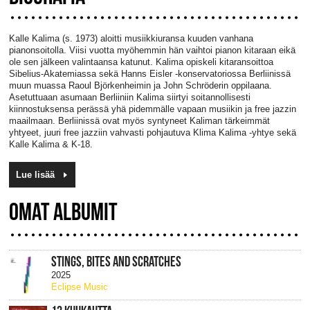
Kalle Kalima (s. 1973) aloitti musiikkiuransa kuuden vanhana
pianonsoitolla. Viisi vuotta myöhemmin hän vaihtoi pianon kitaraan eikä
ole sen jälkeen valintaansa katunut. Kalima opiskeli kitaransoittoa
Sibelius-Akatemiassa sekä Hanns Eisler -konservatoriossa Berliinissä
muun muassa Raoul Björkenheimin ja John Schröderin oppilaana.
Asetuttuaan asumaan Berliiniin Kalima siirtyi soitannollisesti
kiinnostuksensa perässä yhä pidemmälle vapaan musiikin ja free jazzin
maailmaan. Berliinissä ovat myös syntyneet Kaliman tärkeimmät
yhtyeet, juuri free jazziin vahvasti pohjautuva Klima Kalima -yhtye sekä
Kalle Kalima & K-18.
Lue lisää
OMAT ALBUMIT
STINGS, BITES AND SCRATCHES
2025
Eclipse Music