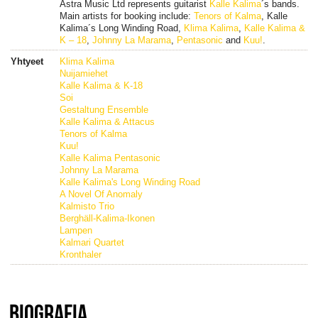
Astra Music Ltd represents guitarist
Kalle Kalima
´s bands.
Main artists for booking include:
Tenors of Kalma
, Kalle
Kalima´s Long Winding Road,
Klima Kalima
,
Kalle Kalima &
K – 18
,
Johnny La Marama
,
Pentasonic
and
Kuu!
.
Yhtyeet
Klima Kalima
Nuijamiehet
Kalle Kalima & K-18
Soi
Gestaltung Ensemble
Kalle Kalima & Attacus
Tenors of Kalma
Kuu!
Kalle Kalima Pentasonic
Johnny La Marama
Kalle Kalima's Long Winding Road
A Novel Of Anomaly
Kalmisto Trio
Berghäll-Kalima-Ikonen
Lampen
Kalmari Quartet
Kronthaler
BIOGRAFIA