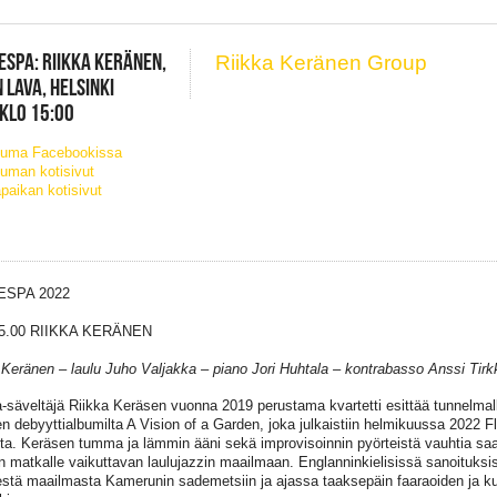
ESPA: RIIKKA KERÄNEN,
Riikka Keränen Group
 LAVA, HELSINKI
 KLO 15:00
tuma Facebookissa
uman kotisivut
paikan kotisivut
ESPA 2022
5.00 RIIKKA KERÄNEN
 Keränen – laulu Juho Valjakka – piano Jori Huhtala – kontrabasso Anssi Ti
a-säveltäjä Riikka Keräsen vuonna 2019 perustama kvartetti esittää tunnelmall
n debyyttialbumilta A Vision of a Garden, joka julkaistiin helmikuussa 2022 
ta. Keräsen tumma ja lämmin ääni sekä improvisoinnin pyörteistä vauhtia sa
an matkalle vaikuttavan laulujazzin maailmaan. Englanninkielisissä sanoituksis
estä maailmasta Kamerunin sademetsiin ja ajassa taaksepäin faaraoiden ja kun