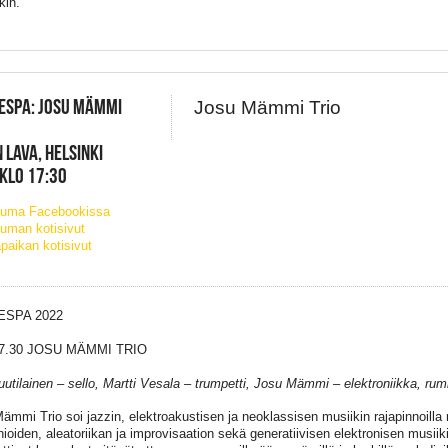
kin.
ESPA: JOSU MÄMMI
Josu Mämmi Trio
 LAVA, HELSINKI
 KLO 17:30
tuma Facebookissa
uman kotisivut
paikan kotisivut
ESPA 2022
7.30 JOSU MÄMMI TRIO
uutilainen – sello, Martti Vesala – trumpetti, Josu Mämmi – elektroniikka, ru
ämmi Trio soi jazzin, elektroakustisen ja neoklassisen musiikin rajapinnoilla
ioiden, aleatoriikan ja improvisaation sekä generatiivisen elektronisen musii