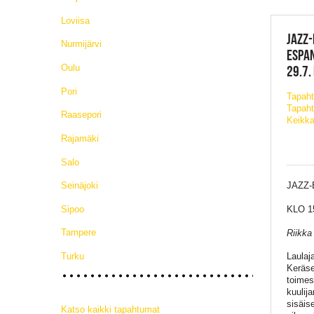
Loviisa
JAZZ-
Nurmijärvi
ESPAN
Oulu
29.7.
Pori
Tapah
Tapaht
Raasepori
Keikka
Rajamäki
Salo
Seinäjoki
JAZZ-
Sipoo
KLO 1
Tampere
Riikka
Turku
Laulaj
Keräse
toimes
kuulij
sisäis
Katso kaikki tapahtumat