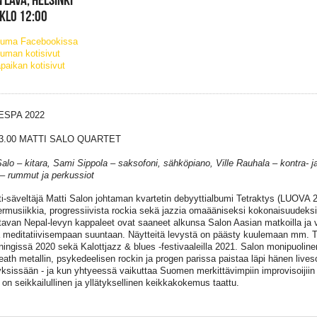
 KLO 12:00
tuma Facebookissa
uman kotisivut
paikan kotisivut
ESPA 2022
3.00 MATTI SALO QUARTET
Salo – kitara, Sami Sippola – saksofoni, sähköpiano, Ville Rauhala – kontra-
– rummut ja perkussiot
sti-säveltäjä Matti Salon johtaman kvartetin debyyttialbumi Tetraktys (LUOVA 2
rmusiikkia, progressiivista rockia sekä jazzia omaääniseksi kokonaisuudeksi
stavan Nepal-levyn kappaleet ovat saaneet alkunsa Salon Aasian matkoilla ja v
a meditatiivisempaan suuntaan. Näytteitä levystä on päästy kuulemaan mm.
ingissä 2020 sekä Kalottjazz & blues -festivaaleilla 2021. Salon monipuolinen 
ath metallin, psykedeelisen rockin ja progen parissa paistaa läpi hänen live
yksissään - ja kun yhtyeessä vaikuttaa Suomen merkittävimpiin improvisoijiin 
 on seikkailullinen ja yllätyksellinen keikkakokemus taattu.