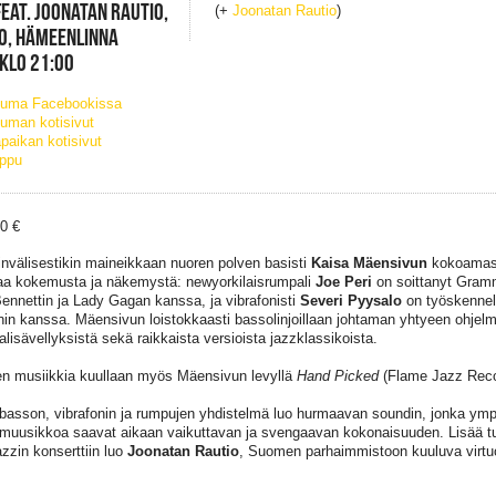
FEAT. JOONATAN RAUTIO,
(+
Joonatan Rautio
)
O, HÄMEENLINNA
 KLO 21:00
tuma Facebookissa
uman kotisivut
paikan kotisivut
ippu
20 €
nvälisestikin maineikkaan nuoren polven basisti
Kaisa Mäensivun
kokoamas
a kokemusta ja näkemystä: newyorkilaisrumpali
Joe Peri
on soittanyt Grammy
ennettin ja Lady Gagan kanssa, ja vibrafonisti
Severi Pyysalo
on työskennel
in kanssa. Mäensivun loistokkaasti bassolinjoillaan johtaman yhtyeen ohjelmi
alisävellyksistä sekä raikkaista versioista jazzklassikoista.
n musiikkia kuullaan myös Mäensivun levyllä
Hand Picked
(Flame Jazz Reco
basson, vibrafonin ja rumpujen yhdistelmä luo hurmaavan soundin, jonka ymp
muusikkoa saavat aikaan vaikuttavan ja svengaavan kokonaisuuden. Lisää tul
zzin konserttiin luo
Joonatan Rautio
, Suomen parhaimmistoon kuuluva virtuo