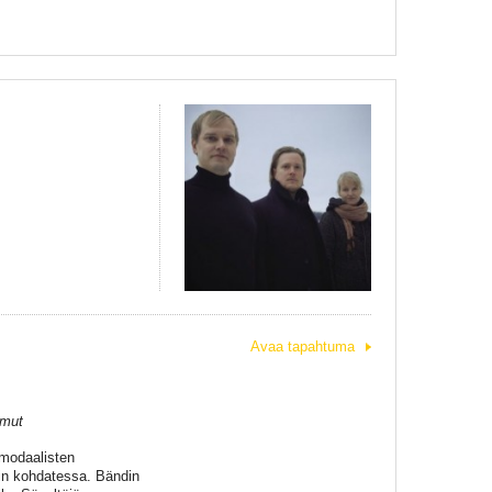
Avaa tapahtuma
mmut
 modaalisten
kin kohdatessa. Bändin