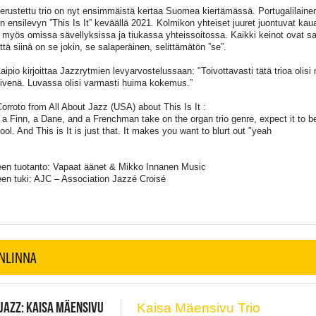
erustettu trio on nyt ensimmäistä kertaa Suomea kiertämässä. Portugalilainen
n ensilevyn ”This Is It” keväällä 2021. Kolmikon yhteiset juuret juontuvat kaua
 myös omissa sävellyksissa ja tiukassa yhteissoitossa. Kaikki keinot ovat sal
että siinä on se jokin, se salaperäinen, selittämätön ”se”.
aipio kirjoittaa Jazzrytmien levyarvostelussaan: "Toivottavasti tätä trioa olisi
ivenä. Luvassa olisi varmasti huima kokemus.”
orroto from All About Jazz (USA) about This Is It :
a Finn, a Dane, and a Frenchman take on the organ trio genre, expect it to b
ol. And This is It is just that. It makes you want to blurt out "yeah
een tuotanto: Vapaat äänet & Mikko Innanen Music
een tuki: AJC – Association Jazzé Croisé
NLINNA
JAZZ: KAISA MÄENSIVU
Kaisa Mäensivu Trio