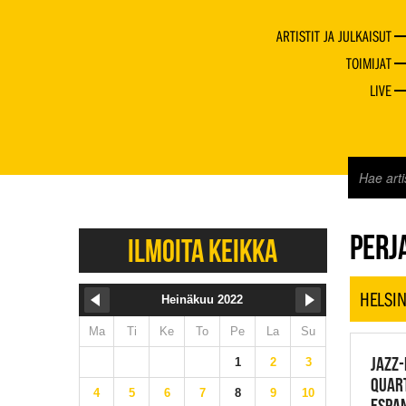
ARTISTIT JA JULKAISUT
TOIMIJAT
LIVE
JAZZ 
PERJA
ILMOITA KEIKKA
HELSIN
Heinäkuu 2022
Ma
Ti
Ke
To
Pe
La
Su
JAZZ-
1
2
3
QUAR
4
5
6
7
8
9
10
ESPAN