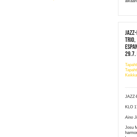
aikaan
JAZZ-
TRIO,
ESPAN
29.7.
Tapah
Tapaht
Keikka
JAZZ-
KLO 1
Aino J
Josu M
harmon