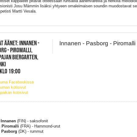
tiset kappaleet pitävät otteessaan runsailla äänenväreillä ja herkillä melodioil
sionisti Josu Mämmin lisäksi yhtyeen omaleimaisen soundin muodostavat selli
petisti Martti Vesala.
T ÄÄNET: INNANEN -
Innanen - Pasborg - Piromalli 
RG - PIROMALLI,
AJAN BIERGARTEN,
NKI
 KLO 19:00
tuma Facebookissa
uman kotisivut
paikan kotisivut
 Innanen
(FIN) - saksofonit
 Piromalli
(FRA) - Hammond-urut
n Pasborg
(DK) - rummut