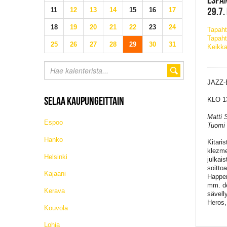
29.7.
11
12
13
14
15
16
17
18
19
20
21
22
23
24
Tapah
Tapaht
25
26
27
28
29
30
31
Keikka
JAZZ-
SELAA KAUPUNGEITTAIN
KLO 1
Matti 
Espoo
Tuomi 
Hanko
Kitari
klezme
Helsinki
julkai
soitto
Kajaani
Happen
mm. de
Kerava
sävell
Heros,
Kouvola
Lohja