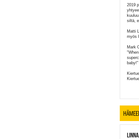
2019 p
yhtyee
kuuluu
siltä, 
Matti L
myös l
Mark C
"When 
superco
baby!"
Kiertu
Kiertu
HÄMEE
LINNA