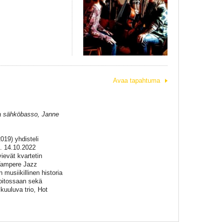
Avaa tapahtuma
 ja sähköbasso, Janne
019) yhdisteli
. 14.10.2022
ievät kvartetin
 Tampere Jazz
musiikillinen historia
soitossaan sekä
kuuluva trio, Hot