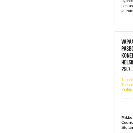
hypnoot
perkus
ja trum
VAPAA
PASBO
KONEP
HELSI
29.7.
Tapah
Tapaht
Keikka
Mikko
Cedric
Stefa