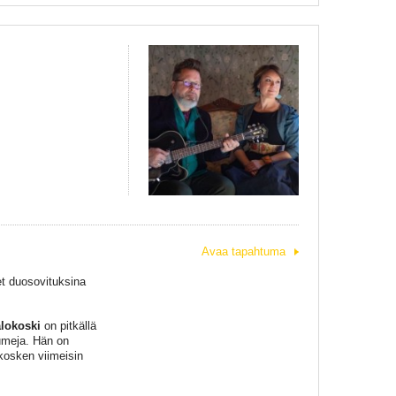
Avaa tapahtuma
t duosovituksina
lokoski
on pitkällä
bumeja. Hän on
okosken viimeisin