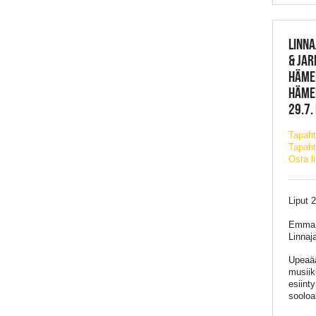
LINNA
& JAR
HÄME
HÄME
29.7.
Tapah
Tapaht
Osta l
Liput 
Emma S
Linnaj
Upeaää
musiikk
esiinty
soolo