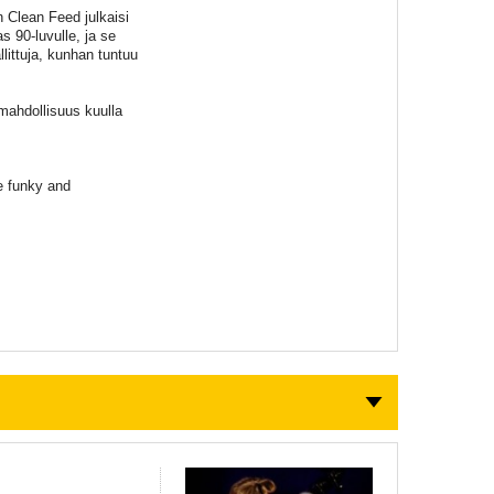
 Clean Feed julkaisi
s 90-luvulle, ja se
littuja, kunhan tuntuu
 mahdollisuus kuulla
e funky and