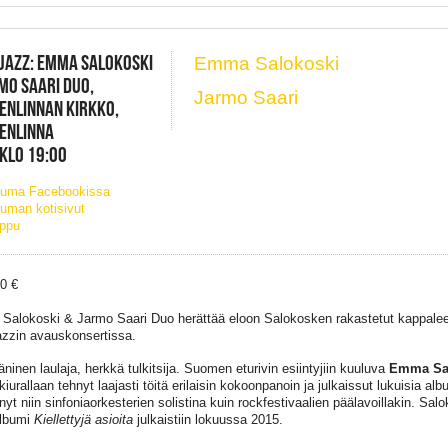
JAZZ: EMMA SALOKOSKI
Emma Salokoski
MO SAARI DUO,
Jarmo Saari
ENLINNAN KIRKKO,
ENLINNA
 KLO 19:00
tuma Facebookissa
uman kotisivut
ippu
20 €
alokoski & Jarmo Saari Duo herättää eloon Salokosken rakastetut kappalee
azzin avauskonsertissa.
ninen laulaja, herkkä tulkitsija. Suomen eturivin esiintyjiin kuuluva
Emma Sa
iurallaan tehnyt laajasti töitä erilaisin kokoonpanoin ja julkaissut lukuisia al
nyt niin sinfoniaorkesterien solistina kuin rockfestivaalien päälavoillakin. Sal
albumi
Kiellettyjä asioita
julkaistiin lokuussa 2015.