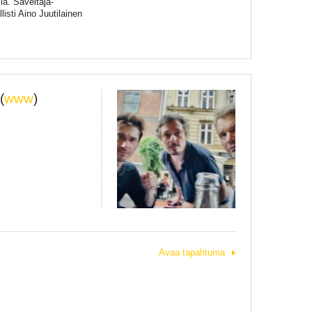
la. Säveltäjä-
sti Aino Juutilainen
(
www
)
Avaa tapahtuma