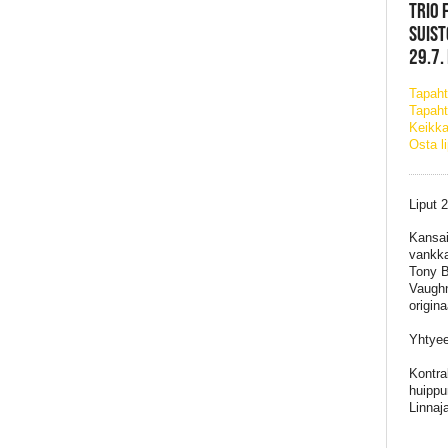
TRIO 
SUIST
29.7.
Tapah
Tapaht
Keikka
Osta l
Liput 
Kansai
vankka
Tony B
Vaughn
origina
Yhtyee
Kontra
huippu
Linnaja