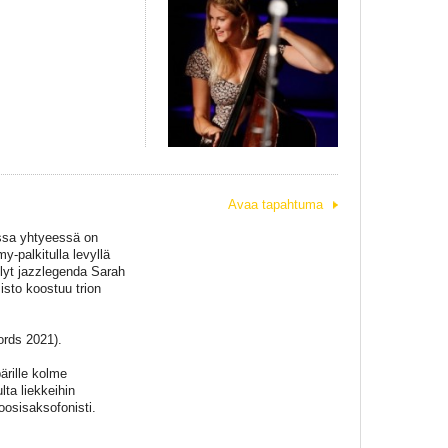
Avaa tapahtuma
sa yhtyeessä on
-palkitulla levyllä
lyt jazzlegenda Sarah
sto koostuu trion
rds 2021).
ärille kolme
ta liekkeihin
osisaksofonisti.