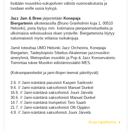
lisätään muusikko-sukupolvien välistä vuorovaikutusta ja
tuodaan esille uusia kykyjä.
Jazz Jam & Brew
järjestetään
Konepaja
Biergartenin
ulkoterassilla (Bruno Granholmin kuja 1, 00510
Helsinki), josta löytyy mm. kotimaisia pienpanimotuotteita ja
ulkomaisia erikoisuuksia oluen ystäville. Biergartenista löytyy
satunnaisesti myös erilaisia ruokakojuja.
Jamit toteuttaa UMO Helsinki Jazz Orchestra, Konepaja
Biergarten, Taideyliopisto Sibelius-Akatemian jazzmusiikin
aineryhmä, Metropolian musiikki ja Pop & Jazz Konservatorio.
Toimintaa tukee Musiikin edistämissäätiö MES.
(Kokoonpanotiedot ja jami-iltojen teemat päivittyvät)
2.6. // Jami-isäntänä pasunisti Kasperi Sarikoski
9.6. // Jami-isäntänä saksofonisti Manuel Dunkel
16.6. // Jami-isäntänä saksofonisti Jouni Järvelä
30.6. // Jami-isäntänä saksofonisti Manuel Dunkel
14.7. // Jami-isäntänä trumpetisti Tero Saarti
21.7. // Jami-isäntänä saksofonisti Olli Ojajärvi
4.8. // Jami-isäntänä saksofonisti Jouni Järvelä
Avaa tapahtuma