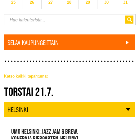
25
26
27
28
29
30
31
SELAA KAUPUNGEITTAIN
Katso kaikki tapahtumat
JAZZ FINLAND LIVE
TORSTAI 21.7.
HELSINKI
UMO HELSINKI: JAZZ JAM & BREW,
KONEPAJA BIERGARTEN, HELSINKI