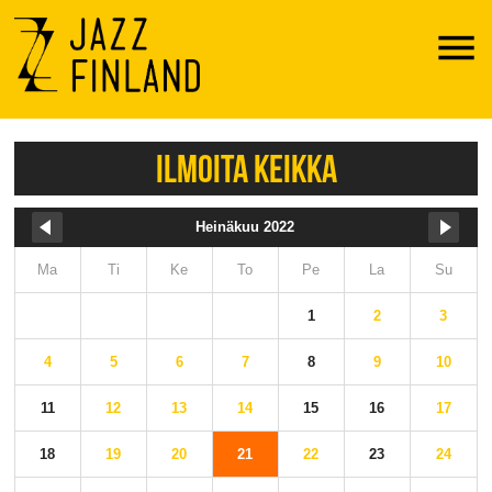
Menu
ILMOITA KEIKKA
Heinäkuu 2022
Ma
Ti
Ke
To
Pe
La
Su
1
2
3
4
5
6
7
8
9
10
11
12
13
14
15
16
17
18
19
20
21
22
23
24