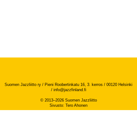
Suomen Jazzliitto ry / Pieni Roobertinkatu 16, 3. kerros / 00120 Helsinki
/
info@jazzfinland.fi
© 2013–2026 Suomen Jazzliitto
Sivusto
:
Tero Ahonen
Saavutettavuusseloste