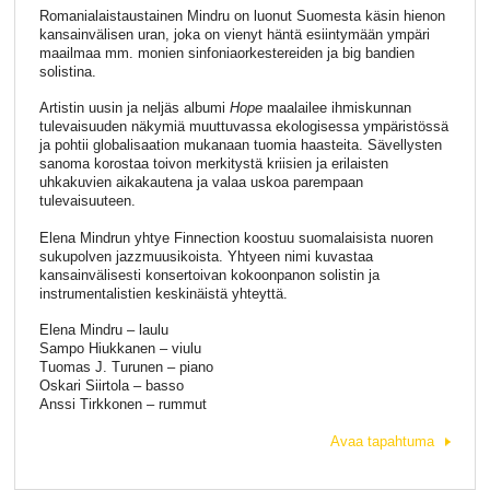
Romanialaistaustainen Mindru on luonut Suomesta käsin hienon
kansainvälisen uran, joka on vienyt häntä esiintymään ympäri
maailmaa mm. monien sinfoniaorkestereiden ja big bandien
solistina.
Artistin uusin ja neljäs albumi
Hope
maalailee ihmiskunnan
tulevaisuuden näkymiä muuttuvassa ekologisessa ympäristössä
ja pohtii globalisaation mukanaan tuomia haasteita. Sävellysten
sanoma korostaa toivon merkitystä kriisien ja erilaisten
uhkakuvien aikakautena ja valaa uskoa parempaan
tulevaisuuteen.
Elena Mindrun yhtye Finnection koostuu suomalaisista nuoren
sukupolven jazzmuusikoista. Yhtyeen nimi kuvastaa
kansainvälisesti konsertoivan kokoonpanon solistin ja
instrumentalistien keskinäistä yhteyttä.
Elena Mindru – laulu
Sampo Hiukkanen – viulu
Tuomas J. Turunen – piano
Oskari Siirtola – basso
Anssi Tirkkonen – rummut
Avaa tapahtuma