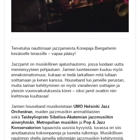
Tervetuloa nauttimaan jazzjameista Konepaja Biergartenin
kesäiselle terassille – vapaa pääsy!
Jazzjamit on musiikillinen ajatushautomo, jossa luodaan uutta
menneisyyteen pohjautuen. Jamien luonteeseen kuuluu myös
ennakoimattomuus; kukaan ei tiedä tarkalleen mitä tullaan
soittamaan ja kenen kanssa. Houseband luo jameille perustan,
mutta tarinan kehittyminen on myös vierailevien soittajien ja
yleisön vuorovaikutuksesta kiinni – siksi jamit ovatkin niin
kiehtovaa kuultavaa!
Jamien houseband muodostetaan
UMO Helsinki Jazz
Orchestran
, muiden jazzmusiikin ammattilaisten
sekä
Taideyliopisto Sibelius-Akatemian jazzmusiikin
aineryhmän
,
Metropolian musiikin
ja
Pop & Jazz
Konservatorion
lupaavista uusista kyvyistä; luvassa on siis
ainutlaatuisia kokoonpanoja ja tuoreita tulkintoja. Musiikillisen
nautinnon ohella jameilla edistetään jazzmusiikin kehittymistä,