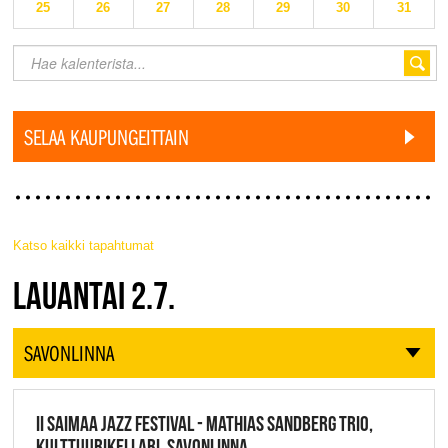
25
26
27
28
29
30
31
SELAA KAUPUNGEITTAIN
Katso kaikki tapahtumat
JAZZ FINLAND LIVE
LAUANTAI 2.7.
SAVONLINNA
II SAIMAA JAZZ FESTIVAL - MATHIAS SANDBERG TRIO,
KULTTUURIKELLARI, SAVONLINNA