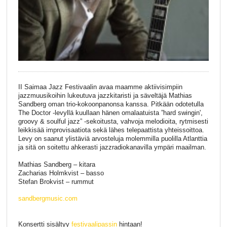
II Saimaa Jazz Festivaalin avaa maamme aktiivisimpiin
jazzmuusikoihin lukeutuva jazzkitaristi ja säveltäjä Mathias
Sandberg oman trio-kokoonpanonsa kanssa. Pitkään odotetulla
The Doctor -levyllä kuullaan hänen omalaatuista ”hard swingin',
groovy & soulful jazz” -sekoitusta, vahvoja melodioita, rytmisesti
leikkisää improvisaatiota sekä lähes telepaattista yhteissoittoa.
Levy on saanut ylistäviä arvosteluja molemmilla puolilla Atlanttia
ja sitä on soitettu ahkerasti jazzradiokanavilla ympäri maailman.
Mathias Sandberg – kitara
Zacharias Holmkvist – basso
Stefan Brokvist – rummut
sandbergmusic.com
Konsertti sisältyy
festivaalipassin
hintaan!