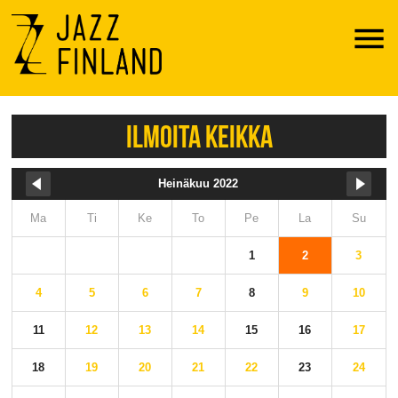
Menu
ILMOITA KEIKKA
Heinäkuu 2022
Ma
Ti
Ke
To
Pe
La
Su
1
2
3
4
5
6
7
8
9
10
11
12
13
14
15
16
17
18
19
20
21
22
23
24