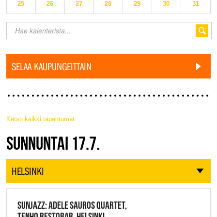
25
26
27
28
29
30
31
SELAA KAUPUNGEITTAIN
Katso kaikki tapahtumat
JAZZ FINLAND LIVE
SUNNUNTAI 17.7.
HELSINKI
SUNJAZZ: ADELE SAUROS QUARTET,
TENHO RESTOBAR, HELSINKI