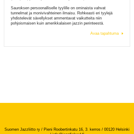
Sauroksen persoonalliselle tyylille on ominaista vahvat
tunnelmat ja monivivahteinen ilmaisu. Rohkeasti eri tyylejä
yhdistelevät sävellykset ammentavat vaikutteita niin
pohjoismaisen kuin amerikkalaisen jazzin perinteestä.
Avaa tapahtuma
Suomen Jazzliitto ry / Pieni Roobertinkatu 16, 3. kerros / 00120 Helsinki