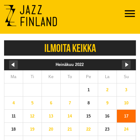
Menu
ILMOITA KEIKKA
Heinäkuu 2022
Ma
Ti
Ke
To
Pe
La
Su
1
2
3
4
5
6
7
8
9
10
11
12
13
14
15
16
17
18
19
20
21
22
23
24