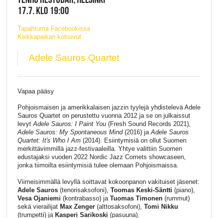
17.7. KLO 19:00
Tapahtuma Facebookissa
Keikkapaikan kotisivut
Adele Sauros Quartet
Vapaa pääsy
Pohjoismaisen ja amerikkalaisen jazzin tyylejä yhdistelevä Adele
Sauros Quartet on perustettu vuonna 2012 ja se on julkaissut
levyt
Adele Sauros: I Paint You
(Fresh Sound Records 2021),
Adele Sauros: My Spontaneous Mind
(2016) ja
Adele Sauros
Quartet: It's Who I Am
(2014). Esiintymisiä on ollut Suomen
merkittävimmillä jazz-festivaaleilla. Yhtye valittiin Suomen
edustajaksi vuoden 2022 Nordic Jazz Comets showcaseen,
jonka tiimoilta esiintymisiä tulee olemaan Pohjoismaissa.
Viimeisimmällä levyllä soittavat kokoonpanon vakituiset jäsenet:
Adele Sauros
(tenorisaksofoni),
Toomas Keski-Säntti
(piano),
Vesa Ojaniemi
(kontrabasso) ja
Tuomas Timonen
(rummut)
sekä vierailijat
Max Zenger
(alttosaksofoni),
Tomi Nikku
(trumpetti) ja
Kasperi Sarikoski
(pasuuna).