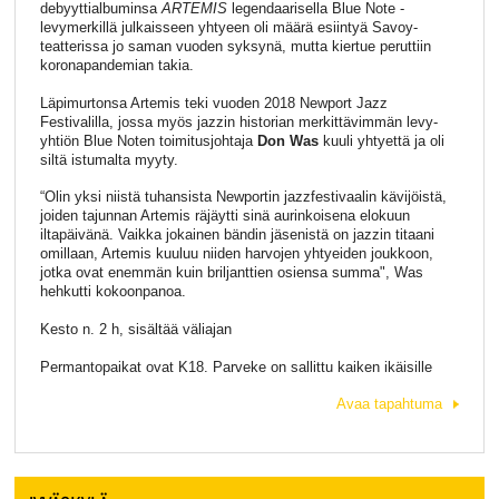
debyyttialbuminsa
ARTEMIS
legendaarisella Blue Note -
levymerkillä julkaisseen yhtyeen oli määrä esiintyä Savoy-
teatterissa jo saman vuoden syksynä, mutta kiertue peruttiin
koronapandemian takia.
Läpimurtonsa Artemis teki vuoden 2018 Newport Jazz
Festivalilla, jossa myös jazzin historian merkittävimmän levy-
yhtiön Blue Noten toimitusjohtaja
Don Was
kuuli yhtyettä ja oli
siltä istumalta myyty.
“Olin yksi niistä tuhansista Newportin jazzfestivaalin kävijöistä,
joiden tajunnan Artemis räjäytti sinä aurinkoisena elokuun
iltapäivänä. Vaikka jokainen bändin jäsenistä on jazzin titaani
omillaan, Artemis kuuluu niiden harvojen yhtyeiden joukkoon,
jotka ovat enemmän kuin briljanttien osiensa summa", Was
hehkutti kokoonpanoa.
Kesto n. 2 h, sisältää väliajan
Permantopaikat ovat K18. Parveke on sallittu kaiken ikäisille
Avaa tapahtuma