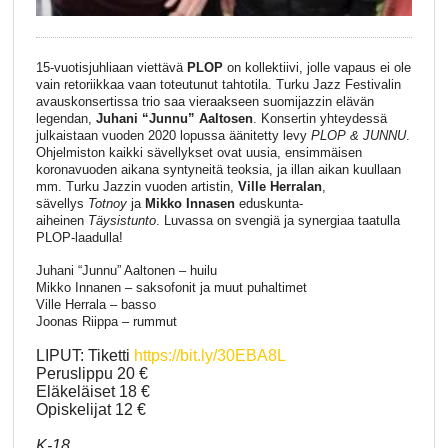
15-vuotisjuhliaan viettävä
PLOP
on kollektiivi, jolle vapaus ei ole
vain retoriikkaa vaan toteutunut tahtotila. Turku Jazz Festivalin
avauskonsertissa trio saa vieraakseen suomijazzin elävän
legendan,
Juhani “Junnu” Aaltosen
. Konsertin yhteydessä
julkaistaan vuoden 2020 lopussa äänitetty levy
PLOP & JUNNU
.
Ohjelmiston kaikki sävellykset ovat uusia, ensimmäisen
koronavuoden aikana syntyneitä teoksia, ja illan aikan kuullaan
mm. Turku Jazzin vuoden artistin,
Ville Herralan
,
sävellys
Totnoy
ja
Mikko Innasen
eduskunta-
aiheinen
Täysistunto
. Luvassa on svengiä ja synergiaa taatulla
PLOP-laadulla!
Juhani “Junnu” Aaltonen – huilu
Mikko Innanen – saksofonit ja muut puhaltimet
Ville Herrala – basso
Joonas Riippa – rummut
LIPUT: Tiketti
https://bit.ly/30EBA8L
Peruslippu 20 €
Eläkeläiset 18 €
Opiskelijat 12 €
K-18