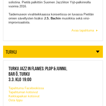
solistina. Pietilä palkittiin Suomen Jazzliiton Yrjö-palkinnolla
vuonna 2016.
Taidemuseon vivahteikkaassa konsertissa on luvassa Pietilän
omien sävellysten lisäksi
J.S. Bachin
musiikkia sekä virsi-
improvisaatiota.
Avaa tapahtuma
TURKU
TURKU JAZZ IN FLAMES: PLOP & JUNNU,
BAR Ö, TURKU
3.3. KLO 19:00
Tapahtuma Facebookissa
Tapahtuman kotisivut
Keikkapaikan kotisivut
Osta lippu