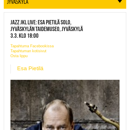
JYVÄSKYLÄ
JAZZ JKL LIVE: ESA PIETILÄ SOLO,
JYVÄSKYLÄN TAIDEMUSEO, JYVÄSKYLÄ
3.3. KLO 18:00
Tapahtuma Facebookissa
Tapahtuman kotisivut
Osta lippu
Esa Pietilä