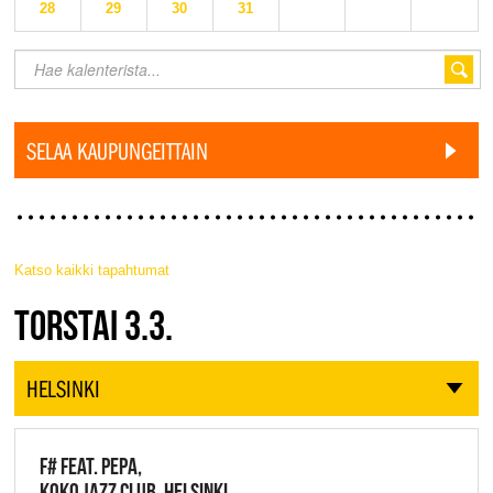
28
29
30
31
SELAA KAUPUNGEITTAIN
Katso kaikki tapahtumat
JAZZ FINLAND LIVE
TORSTAI 3.3.
HELSINKI
F# FEAT. PEPA,
KOKO JAZZ CLUB, HELSINKI