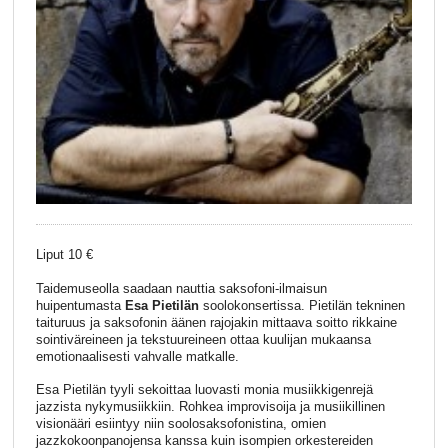
Liput 10 €
Taidemuseolla saadaan nauttia saksofoni-ilmaisun
huipentumasta
Esa Pietilän
soolokonsertissa. Pietilän tekninen
taituruus ja saksofonin äänen rajojakin mittaava soitto rikkaine
sointiväreineen ja tekstuureineen ottaa kuulijan mukaansa
emotionaalisesti vahvalle matkalle.
Esa Pietilän tyyli sekoittaa luovasti monia musiikkigenrejä
jazzista nykymusiikkiin. Rohkea improvisoija ja musiikillinen
visionääri esiintyy niin soolosaksofonistina, omien
jazzkokoonpanojensa kanssa kuin isompien orkestereiden