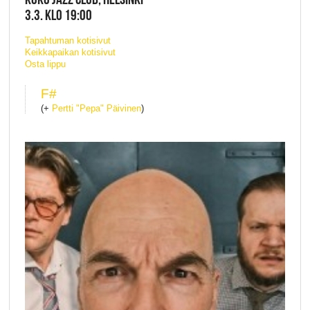
3.3. KLO 19:00
Tapahtuman kotisivut
Keikkapaikan kotisivut
Osta lippu
F#
(+
Pertti "Pepa" Päivinen
)