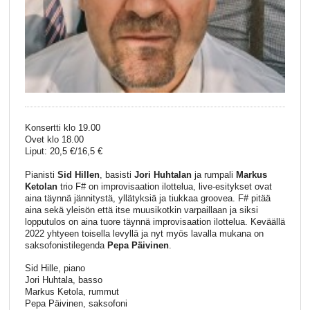
Konsertti klo 19.00
Ovet klo 18.00
Liput: 20,5 €/16,5 €
Pianisti
Sid Hillen
, basisti
Jori Huhtalan
ja rumpali
Markus
Ketolan
trio F# on improvisaation ilottelua, live-esitykset ovat
aina täynnä jännitystä, yllätyksiä ja tiukkaa groovea. F# pitää
aina sekä yleisön että itse muusikotkin varpaillaan ja siksi
lopputulos on aina tuore täynnä improvisaation ilottelua. Keväällä
2022 yhtyeen toisella levyllä ja nyt myös lavalla mukana on
saksofonistilegenda
Pepa Päivinen
.
Sid Hille, piano
Jori Huhtala, basso
Markus Ketola, rummut
Pepa Päivinen, saksofoni