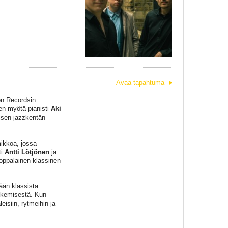
Avaa tapahtuma
on Recordsin
en myötä pianisti
Aki
isen jazzkentän
mikkoa, jossa
ti
Antti Lötjönen
ja
rooppalainen klassinen
kään klassista
tekemisestä. Kun
isiin, rytmeihin ja