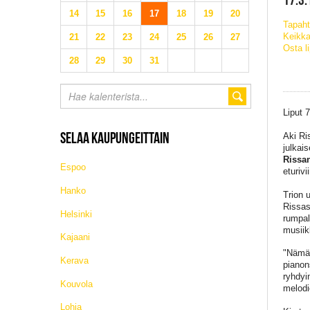
14
15
16
17
18
19
20
Tapaht
Keikka
21
22
23
24
25
26
27
Osta l
28
29
30
31
Liput 7
SELAA KAUPUNGEITTAIN
Aki Ri
julkai
Rissa
Espoo
eturivii
Hanko
Trion 
Rissas
Helsinki
rumpa
musiik
Kajaani
"Nämä 
Kerava
pianon
ryhdyi
Kouvola
melodio
Lohja