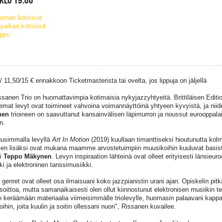
uman kotisivut
paikan kotisivut
ippu
/ 11,50/15 € ennakkoon Ticketmasterista tai ovelta, jos lippuja on jäljellä
ssanen Trio on huomattavimpia kotimaisia nykyjazzyhtyeitä. Brittiläisen Editi
semat levyt ovat toimineet vahvoina voimannäyttöinä yhtyeen kyvyistä, ja niid
nen
trioineen on saavuttanut kansainvälisen läpimurron ja noussut eurooppala
n.
uusimmalla levyllä
Art In Motion
(2019) kuullaan timanttiseksi hioutunutta kol
en lisäksi ovat mukana maamme arvostetuimpiin muusikoihin kuuluvat basis
li
Teppo Mäkynen
. Levyn inspiraation lähteinä ovat olleet erityisesti länsieu
ki ja elektroninen tanssimusiikki.
genret ovat olleet osa ilmaisuani koko jazzpianistin urani ajan. Opiskelin pit
soittoa, mutta samanaikaisesti olen ollut kiinnostunut elektronisen musiikin 
n keräämään materiaalia viimeisimmälle triolevylle, huomasin palaavani kappale
ihin, joita kuulin ja soitin ollessani nuori", Rissanen kuvailee.