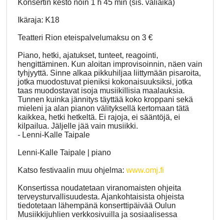
Konsertin kesto noin 1 h 45 min (sis. väliaika)
Ikäraja: K18
Teatteri Rion eteispalvelumaksu on 3 €
Piano, hetki, ajatukset, tunteet, reagointi,
hengittäminen. Kun aloitan improvisoinnin, näen vain
tyhjyyttä. Sinne alkaa pikkuhiljaa liittymään pisaroita,
jotka muodostuvat pieniksi kokonaisuuksiksi, jotka
taas muodostavat isoja musiikillisia maalauksia.
Tunnen kuinka jännitys täyttää koko kroppani sekä
mieleni ja alan pianon välityksellä kertomaan tätä
kaikkea, hetki hetkeltä. Ei rajoja, ei sääntöjä, ei
kilpailua. Jäljelle jää vain musiikki.
- Lenni-Kalle Taipale
Lenni-Kalle Taipale | piano
Katso festivaalin muu ohjelma:
www.omj.fi
Konsertissa noudatetaan viranomaisten ohjeita
terveysturvallisuudesta. Ajankohtaisista ohjeista
tiedotetaan lähempänä konserttipäivää Oulun
Musiikkijuhlien verkkosivuilla ja sosiaalisessa