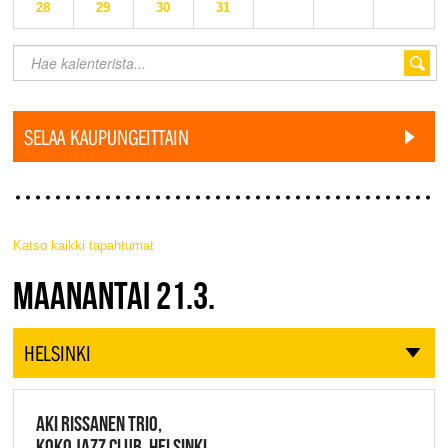
28
29
30
31
SELAA KAUPUNGEITTAIN
Katso kaikki tapahtumat
JAZZ FINLAND LIVE
MAANANTAI 21.3.
HELSINKI
AKI RISSANEN TRIO,
KOKO JAZZ CLUB, HELSINKI