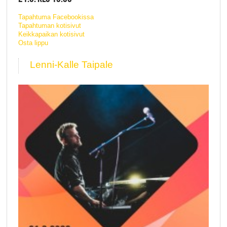
Tapahtuma Facebookissa
Tapahtuman kotisivut
Keikkapaikan kotisivut
Osta lippu
Lenni-Kalle Taipale