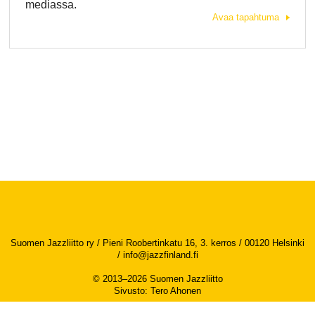
mediassa.
Avaa tapahtuma
Suomen Jazzliitto ry / Pieni Roobertinkatu 16, 3. kerros / 00120 Helsinki
/
info@jazzfinland.fi
© 2013–2026 Suomen Jazzliitto
Sivusto
:
Tero Ahonen
Saavutettavuusseloste