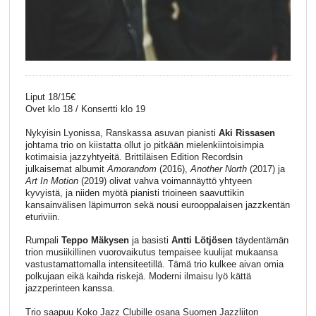
Liput 18/15€
Ovet klo 18 / Konsertti klo 19
Nykyisin Lyonissa, Ranskassa asuvan pianisti
Aki Rissasen
johtama trio on kiistatta ollut jo pitkään mielenkiintoisimpia
kotimaisia jazzyhtyeitä. Brittiläisen Edition Recordsin
julkaisemat albumit
Amorandom
(2016),
Another North
(2017) ja
Art In Motion
(2019) olivat vahva voimannäyttö yhtyeen
kyvyistä, ja niiden myötä pianisti trioineen saavuttikin
kansainvälisen läpimurron sekä nousi eurooppalaisen jazzkentän
eturiviin.
Rumpali
Teppo Mäkysen
ja basisti
Antti Lötjösen
täydentämän
trion musiikillinen vuorovaikutus tempaisee kuulijat mukaansa
vastustamattomalla intensiteetillä. Tämä trio kulkee aivan omia
polkujaan eikä kaihda riskejä. Moderni ilmaisu lyö kättä
jazzperinteen kanssa.
Trio saapuu Koko Jazz Clubille osana Suomen Jazzliiton