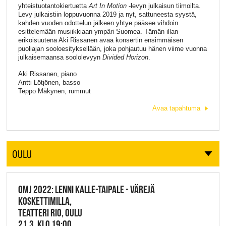
yhteistuotantokiertuetta
Art In Motion
-levyn julkaisun tiimoilta.
Levy julkaistiin loppuvuonna 2019 ja nyt, sattuneesta syystä,
kahden vuoden odottelun jälkeen yhtye pääsee vihdoin
esittelemään musiikkiaan ympäri Suomea. Tämän illan
erikoisuutena Aki Rissanen avaa konsertin ensimmäisen
puoliajan sooloesityksellään, joka pohjautuu hänen viime vuonna
julkaisemaansa soololevyyn
Divided Horizon
.
Aki Rissanen, piano
Antti Lötjönen, basso
Teppo Mäkynen, rummut
Avaa tapahtuma
OULU
OMJ 2022: LENNI KALLE-TAIPALE - VÄREJÄ
KOSKETTIMILLA,
TEATTERI RIO, OULU
21.3. KLO 19:00