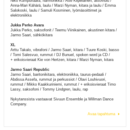
Niko Kumpuvaara, harmonikka / Atte Kilpeläinen, alttoviulu /
Anna-Mari Kähärä, laulu / Marzi Nyman, kitara ja laulu / Emma
Salokoski, laulu / Samuli Kosminen, lyömäsoittimet ja
elektroniikka
Jukka Perko Avara
Jukka Perko, saksofonit / Teemu Viinikainen, akustinen kitara /
Jarmo Saari, sähkökitara
XL
Arttu Takalo, vibrafoni / Jarmo Saari, kitara / Tuure Koski, basso
/ Tomi Salesvuo, rummut / DJ Bunuel, spoken word ja CD /
+ erikoisvieraat Kie von Hertzen, kitara / Marzi Nyman, kitara
Jarmo Saari Republic
Jarmo Saari, baritonikitara, elektroniikka, taurus-pedaali /
Abdissa Assefa, rummut ja perkussiot / Olavi Louhivuori,
rummut / Mikko Kaakkuriniemi, rummut / + erikoisvieraat Timo
Lassy, saksofoni / Tommy Lindgren, laulu, rap
Nykytanssista vastaavat Sivuun Ensemble ja Willman Dance
Company.
Avaa tapahtuma