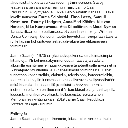
akustisista hetkistä vulkaaniseen rytminirvanaan. Savoy-
teatterissa päivänsankari esiintyy mm. Jarmo Saari
Republicin, XL-yhtyeen ja Jukka Perko Avaran kanssa. Lisäksi
lavalle nousevat
Emma Salokoski
,
Timo Lassy
,
Samuli
Kosminen
,
Tommy Lindgren
,
Anna-Mari Kähärä
,
Kie von
Hertzen
,
Niko Kumpuvaara
,
Atte Kilpeläinen
ja
Marzi Nyman
.
Tanssia iltaan on toteuttamassa Sivuun Ensemble ja Willman
Dance Company. Konsertin tuotto luovutetaan Suojellaan Lapsia
ry:lle lapsiin kohdistuvaa seksuaaliväkivaltaa ehkäisevään
toimintaan.
Jarmo Saari (s. 1970) on yksi sukupolvensa omaleimaisimpia
kitaristeja. Yli kolmessakymmenessä maassa ja sadalla
albumilla esiintyneelle muusikko-säveltäjä-tuottajalle myönnettiin
Suomi-palkinto vuonna 2012 taiteellisesta toiminnasta. Hänet
tunnetaan konsertteihin, elokuviin, televisioon, koreografioihin,
teatteriin ja levyille luomastaan visuaalisesta sävellystyylistään
sekä kitaralla, ihmisäänellä ja erilaisilla harvinaisemmilla
instrumenteilla, kuten thereminillä, barokkisellolla ja lasiharpulla
luoduista monikerroksellisista kollaaseista. Saksalainen
Membran levy-yhtiö julkaisi 2019 Jarmo Saari Republic:in
Soldiers of Light
-albumin.
Esiintyjät
Jarmo Saari, lasiharppu, theremin, kitara, elektroniikka, laulu