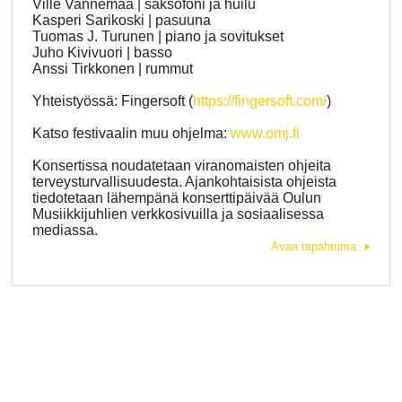
Ville Vannemaa | saksofoni ja huilu
Kasperi Sarikoski | pasuuna
Tuomas J. Turunen | piano ja sovitukset
Juho Kivivuori | basso
Anssi Tirkkonen | rummut
Yhteistyössä: Fingersoft (
https://fingersoft.com/
)
Katso festivaalin muu ohjelma:
www.omj.fi
Konsertissa noudatetaan viranomaisten ohjeita
terveysturvallisuudesta. Ajankohtaisista ohjeista
tiedotetaan lähempänä konserttipäivää Oulun
Musiikkijuhlien verkkosivuilla ja sosiaalisessa
mediassa.
Avaa tapahtuma