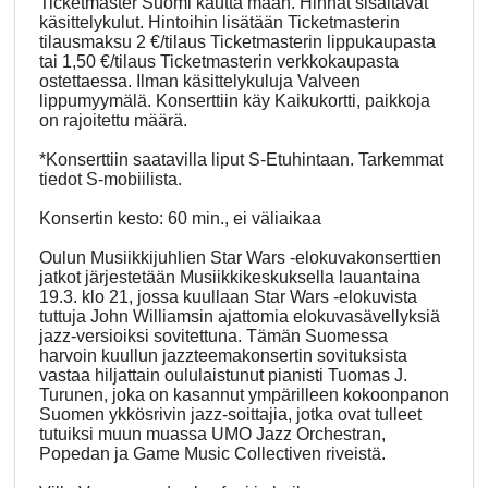
Ticketmaster Suomi kautta maan. Hinnat sisältävät
käsittelykulut. Hintoihin lisätään Ticketmasterin
tilausmaksu 2 €/tilaus Ticketmasterin lippukaupasta
tai 1,50 €/tilaus Ticketmasterin verkkokaupasta
ostettaessa. Ilman käsittelykuluja Valveen
lippumyymälä. Konserttiin käy Kaikukortti, paikkoja
on rajoitettu määrä.
*Konserttiin saatavilla liput S-Etuhintaan. Tarkemmat
tiedot S-mobiilista.
Konsertin kesto: 60 min., ei väliaikaa
Oulun Musiikkijuhlien Star Wars -elokuvakonserttien
jatkot järjestetään Musiikkikeskuksella lauantaina
19.3. klo 21, jossa kuullaan Star Wars -elokuvista
tuttuja John Williamsin ajattomia elokuvasävellyksiä
jazz-versioiksi sovitettuna. Tämän Suomessa
harvoin kuullun jazzteemakonsertin sovituksista
vastaa hiljattain oululaistunut pianisti Tuomas J.
Turunen, joka on kasannut ympärilleen kokoonpanon
Suomen ykkösrivin jazz-soittajia, jotka ovat tulleet
tutuiksi muun muassa UMO Jazz Orchestran,
Popedan ja Game Music Collectiven riveistä.