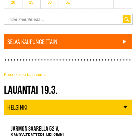
28
29
30
31
SELAA KAUPUNGEITTAIN
Katso kaikki tapahtumat
JAZZ FINLAND LIVE
LAUANTAI 19.3.
HELSINKI
JARMON SAARELLA 52 V,
SAVOY-TEATTERI, HELSINKI