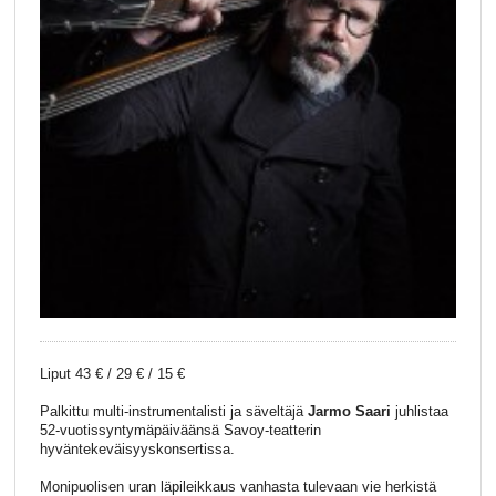
Liput 43 € / 29 € / 15 €
Palkittu multi-instrumentalisti ja säveltäjä
Jarmo Saari
juhlistaa
52-vuotissyntymäpäiväänsä Savoy-teatterin
hyväntekeväisyyskonsertissa.
Monipuolisen uran läpileikkaus vanhasta tulevaan vie herkistä