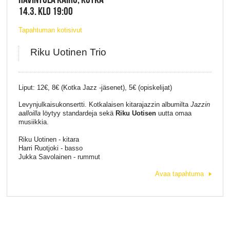
14.3. KLO 19:00
Tapahtuman kotisivut
Riku Uotinen Trio
Liput: 12€, 8€ (Kotka Jazz -jäsenet), 5€ (opiskelijat)
Levynjulkaisukonsertti. Kotkalaisen kitarajazzin albumilta
Jazzin
aalloilla
löytyy standardeja sekä
Riku Uotisen
uutta omaa
musiikkia.
Riku Uotinen - kitara
Harri Ruotjoki - basso
Jukka Savolainen - rummut
Avaa tapahtuma