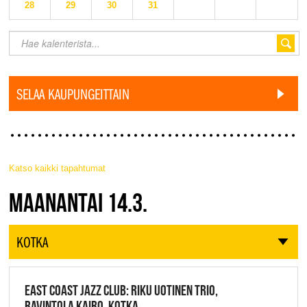
28
29
30
31
SELAA KAUPUNGEITTAIN
Katso kaikki tapahtumat
JAZZ FINLAND LIVE
MAANANTAI 14.3.
KOTKA
EAST COAST JAZZ CLUB: RIKU UOTINEN TRIO,
RAVINTOLA KAIRO, KOTKA