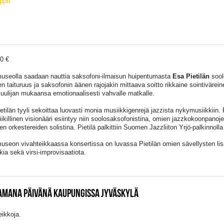
ippu
10 €
useolla saadaan nauttia saksofoni-ilmaisun huipentumasta
Esa Pietilän
sool
en taituruus ja saksofonin äänen rajojakin mittaava soitto rikkaine sointivärei
kuulijan mukaansa emotionaalisesti vahvalle matkalle.
etilän tyyli sekoittaa luovasti monia musiikkigenrejä jazzista nykymusiikkiin.
iikillinen visionääri esiintyy niin soolosaksofonistina, omien jazzkokoonpano
en orkestereiden solistina. Pietilä palkittiin Suomen Jazzliiton Yrjö-palkinnol
useon vivahteikkaassa konsertissa on luvassa Pietilän omien sävellysten li
kia sekä virsi-improvisaatiota.
SAMANA PÄIVÄNÄ KAUPUNGISSA JYVÄSKYLÄ
eikkoja.