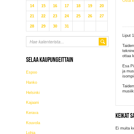
Osta l
14
15
16
17
18
19
20
21
22
23
24
25
26
27
28
29
30
31
Liput 
Taidem
teknin
ottaa 
SELAA KAUPUNGEITTAIN
Esa Pi
ja mus
Espoo
isompi
Hanko
Taidem
musiik
Helsinki
Kajaani
Kerava
KEIKAT 
Kouvola
Ei muita k
Lohja