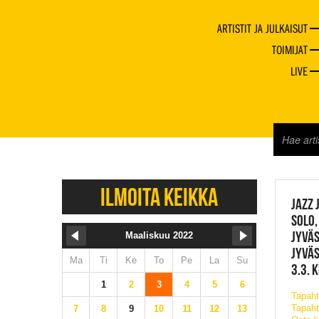
ARTISTIT JA JULKAISUT
TOIMIJAT
LIVE
JAZZ 
ILMOITA KEIKKA
JAZZ J
SOLO,
JYVÄ
Maaliskuu 2022
JYVÄ
Ma
Ti
Ke
To
Pe
La
Su
3.3. 
1
2
3
4
5
6
Tapah
Tapaht
7
8
9
10
11
12
13