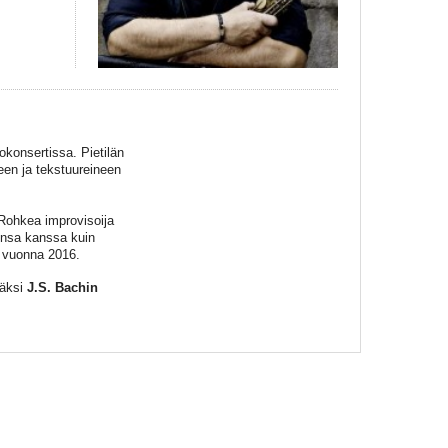
okonsertissa. Pietilän
neen ja tekstuureineen
 Rohkea improvisoija
jensa kanssa kuin
la vuonna 2016.
säksi
J.S. Bachin