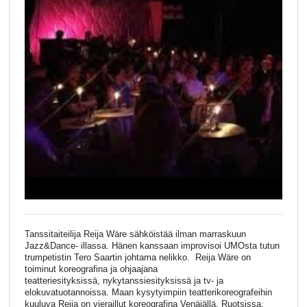
Tanssitaiteilija Reija Wäre sähköistää ilman marraskuun
Jazz&Dance- illassa. Hänen kanssaan improvisoi UMOsta tutun
trumpetistin Tero Saartin johtama nelikko. Reija Wäre on
toiminut koreografina ja ohjaajana
teatteriesityksissä, nykytanssiesityksissä ja tv- ja
elokuvatuotannoissa. Maan kysytyimpiin teatterikoreografeihin
kuuluva Reija on vieraillut koreografina Venäjällä, Ruotsissa,