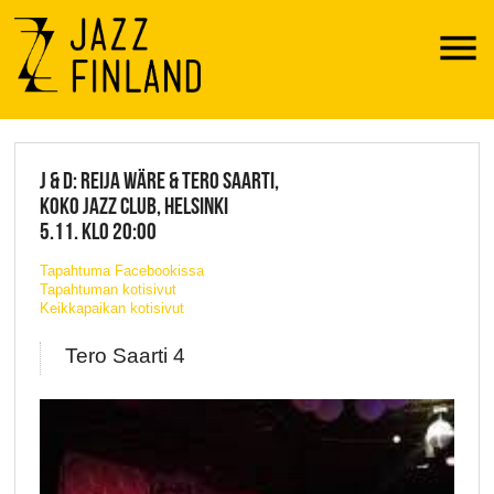
Menu
JAZZ FINLAND LIVE
J & D: REIJA WÄRE & TERO SAARTI,
KOKO JAZZ CLUB, HELSINKI
5.11. KLO 20:00
Tapahtuma Facebookissa
Tapahtuman kotisivut
Keikkapaikan kotisivut
Tero Saarti 4