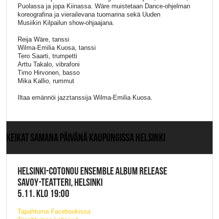
Puolassa ja jopa Kiinassa. Wäre muistetaan Dance-ohjelman
koreografina ja vierailevana tuomarina sekä Uuden
Musiikin Kilpailun show-ohjaajana.
Reija Wäre, tanssi
Wilma-Emilia Kuosa, tanssi
Tero Saarti, trumpetti
Arttu Takalo, vibrafoni
Timo Hirvonen, basso
Mika Kallio, rummut
Iltaa emännöi jazztanssija Wilma-Emilia Kuosa.
KEIKAT SAMANA PÄIVÄNÄ KAUPUNGISSA HELSINKI
HELSINKI-COTONOU ENSEMBLE ALBUM RELEASE
SAVOY-TEATTERI, HELSINKI
5.11. KLO 19:00
Tapahtuma Facebookissa