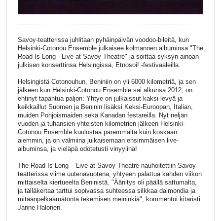
Savoy-teatterissa juhlitaan pyhäinpäivän voodoo-bileitä, kun
Helsinki-Cotonou Ensemble julkaisee kolmannen albuminsa "The
Road Is Long - Live at Savoy Theatre" ja soittaa syksyn ainoan
julkisen konserttinsa Helsingissä, Etnosoi! -festivaaleilla.
Helsingistä Cotonouhun, Beniniin on yli 6000 kilometriä, ja sen
jälkeen kun Helsinki-Cotonou Ensemble sai alkunsa 2012, on
ehtinyt tapahtua paljon: Yhtye on julkaissut kaksi levyä ja
keikkaillut Suomen ja Beninin lisäksi Keksi-Euroopan, Italian,
muiden Pohjoismaiden sekä Kanadan festareilla. Nyt neljän
vuoden ja tuhansien yhteisten kilometrien jälkeen Helsinki-
Cotonou Ensemble kuulostaa paremmalta kuin koskaan
aiemmin, ja on valmiina julkaisemaan e
nsimmäisen live-
albuminsa, ja vieläpä odotetusti vinyylinä!
The Road Is Long – Live at Savoy Theatre nauhoitettiin Savoy-
teatterissa viime uutenavuotena, yhtyeen palattua kahden viikon
mittaiselta kiertueelta Beninistä. "Äänitys oli päällä sattumalta,
ja tälläkertaa tarttui sopivassa suhteessa silkkaa daimondia ja
mitäänpelkäämätöntä tekemisen meininkiä", kommentoi kitaristi
Janne Halonen.