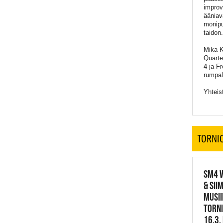
improv
ääniav
monipu
taidon.
Mika K
Quarte
4 ja F
rumpa
Yhteis
TORNI
SM4 W
& SII
MUSII
TORN
16.3.