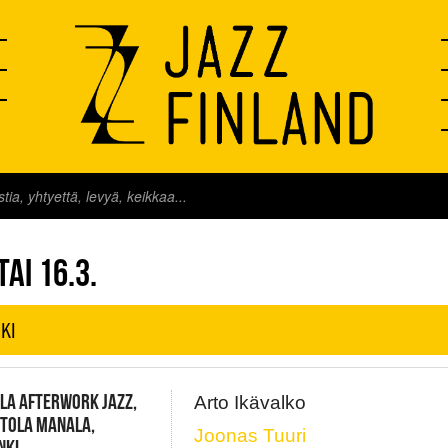
FINLAND LIVE
AI 16.3.
KI
LA AFTERWORK JAZZ,
Arto Ikävalko
NTOLA MANALA,
Joonas Tuuri
NKI