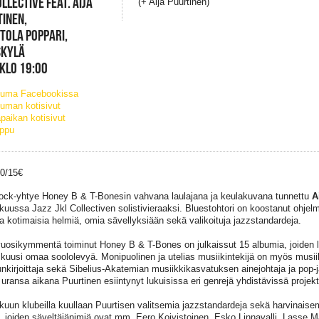
OLLECTIVE FEAT. AIJA
(+ Aija Puurtinen)
INEN,
TOLA POPPARI,
SKYLÄ
 KLO 19:00
tuma Facebookissa
uman kotisivut
paikan kotisivut
ippu
20/15€
ock-yhtye Honey B & T-Bonesin vahvana laulajana ja keulakuvana tunnettu
A
kuussa Jazz Jkl Collectiven solistivieraaksi. Bluestohtori on koostanut ohje
ja kotimaisia helmiä, omia sävellyksiään sekä valikoituja jazzstandardeja.
vuosikymmentä toiminut Honey B & T-Bones on julkaissut 15 albumia, joiden l
 kuusi omaa soololevyä. Monipuolinen ja utelias musiikintekijä on myös musiiki
lunkirjoittaja sekä Sibelius-Akatemian musiikkikasvatuksen ainejohtaja ja pop-j
 uransa aikana Puurtinen esiintynyt lukuisissa eri genrejä yhdistävissä projek
kuun klubeilla kuullaan Puurtisen valitsemia jazzstandardeja sekä harvinaise
, joiden säveltäjänimiä ovat mm. Eero Koivistoinen, Esko Linnavalli, Lasse 