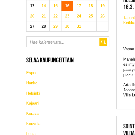
16.3.
13
14
15
16
17
18
19
20
21
22
23
24
25
26
Tapaht
Keikka
27
28
29
30
31
Vapaa
SELAA KAUPUNGEITTAIN
Manala
esiint
pääsym
Espoo
pizzoih
Hanko
Arto I
Joonas
Helsinki
Ville 
Kajaani
Kerava
Kouvola
SOINT
VILDÁ
Lohja