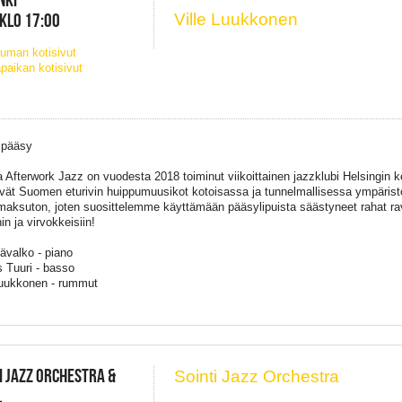
 KLO 17:00
Ville Luukkonen
uman kotisivut
paikan kotisivut
 pääsy
 Afterwork Jazz on vuodesta 2018 toiminut viikoittainen jazzklubi Helsingin k
yvät Suomen eturivin huippumuusikot kotoisassa ja tunnelmallisessa ympäris
aksuton, joten suosittelemme käyttämään pääsylipuista säästyneet rahat ravi
in ja virvokkeisiin!
kävalko - piano
 Tuuri - basso
Luukkonen - rummut
I JAZZ ORCHESTRA &
Sointi Jazz Orchestra
,