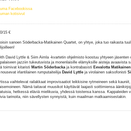
tuma Facebookissa
uman kotisivut
20/15 €
oisin sanoen Söderbacka-Matikainen Quartet, on yhtye, joka tuo raikasta tuu
ijoilleen!
th David Lyttle & Siim Aimla -kvartetin ohjelmisto koostuu yhtyeen jäsenten 
palaiseen jazziin tukeutuvista ja monenlaisille elämyksille aisteja avaavista s
ä toimivat kitaristi
Martin Söderbacka
ja kontrabasisti
Eevalotta Matikainen
 nousevat irlantilainen rumputaiteilija
David Lyttle
ja virolainen saksofonisti
S
tissa vaihtelevat railakkaat improvisaatiot leikkisine rytmeineen sekä kauniit, 
isemoineen. Nämä taitavat muusikot käyttävät laajasti soittimiensa äänikirjo
aatuisia, hetkessä eläviä mielikuvia, yhdessä toistensa kanssa. Kappaleiden v
oivia tarinoita, niin sävellysten synnyistä, kuin maailman matkaamisestakin.