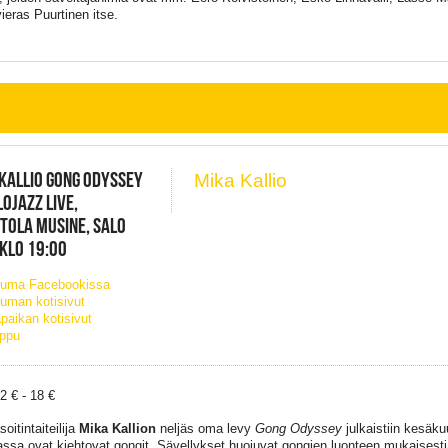
vieras Puurtinen itse.
KALLIO GONG ODYSSEY
Mika Kallio
OJAZZ LIVE,
TOLA MUSINE, SALO
 KLO 19:00
tuma Facebookissa
uman kotisivut
paikan kotisivut
ippu
2 € - 18 €
oitintaiteilija
Mika Kallion
neljäs oma levy
Gong Odyssey
julkaistiin kesäk
ssa ovat kiehtovat gongit. Sävellykset huojuvat gongien luonteen mukaisesti