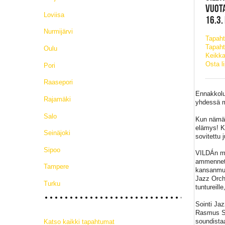
VUOTA
Loviisa
16.3.
Nurmijärvi
Tapah
Tapaht
Oulu
Keikka
Osta l
Pori
Raasepori
Ennakkolu
Rajamäki
yhdessä m
Salo
Kun nämä k
elämys! K
Seinäjoki
sovitettu 
Sipoo
VILDÁn mus
ammenneta
Tampere
kansanmusi
Jazz Orche
Turku
tuntureill
Sointi Jaz
Rasmus Soi
soundistaa
Katso kaikki tapahtumat