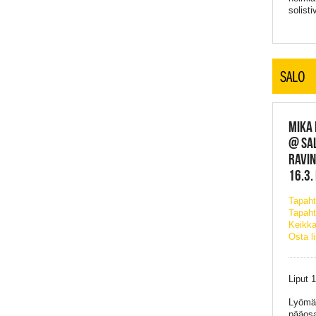
solisti
SALO
MIKA 
@ SAL
RAVIN
16.3.
Tapah
Tapaht
Keikka
Osta l
Liput 1
Lyömäs
pääosa