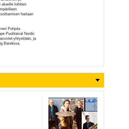
alueille loihtien
mpärilleen
 soittamisen hartaan
rneri Pohjola
pe Puolitaival Nordic
xxxtet-yhtyeitään, ja
ig Bandissa.