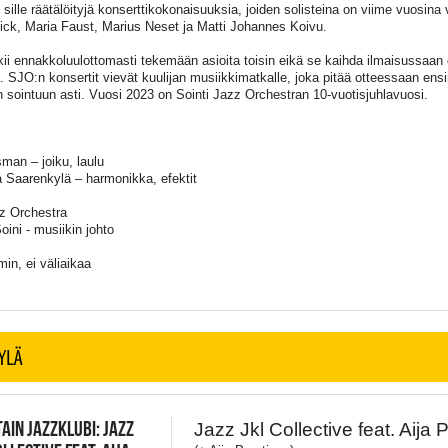
i sille räätälöityjä konserttikokonaisuuksia, joiden solisteina on viime vuosina 
ick, Maria Faust, Marius Neset ja Matti Johannes Koivu.
ii ennakkoluulottomasti tekemään asioita toisin eikä se kaihda ilmaisussaan er
. SJO:n konsertit vievät kuulijan musiikkimatkalle, joka pitää otteessaan ens
 sointuun asti. Vuosi 2023 on Sointi Jazz Orchestran 10-vuotisjuhlavuosi.
man – joiku, laulu
a Saarenkylä – harmonikka, efektit
zz Orchestra
ini - musiikin johto
in, ei väliaikaa
YLÄ
AIN JAZZKLUBI: JAZZ
Jazz Jkl Collective feat. Aija 