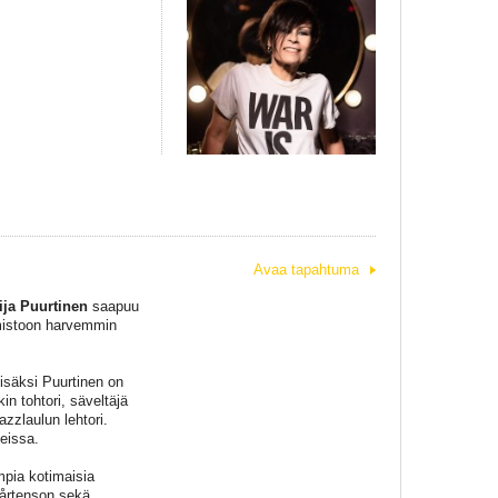
Avaa tapahtuma
ija Puurtinen
saapuu
lmistoon harvemmin
isäksi Puurtinen on
n tohtori, säveltäjä
azzlaulun lehtori.
teissa.
mpia kotimaisia
Mårtenson sekä