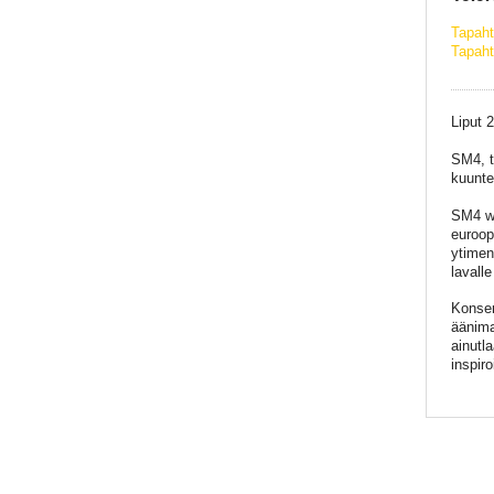
Tapah
Tapaht
Liput 
SM4, t
kuuntel
SM4 wi
euroop
ytimen
lavalle
Konser
äänima
ainutl
inspir