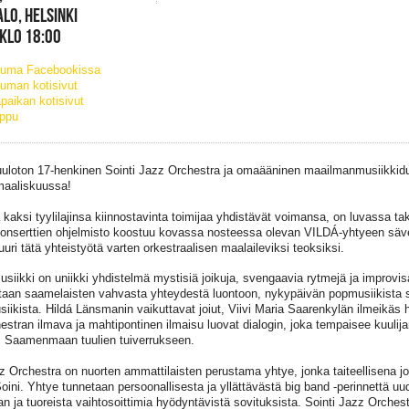
LO, HELSINKI
 KLO 18:00
tuma Facebookissa
uman kotisivut
paikan kotisivut
ippu
uloton 17-henkinen Sointi Jazz Orchestra ja omaääninen maailmanmusiikkid
aaliskuussa!
aksi tyylilajinsa kiinnostavinta toimijaa yhdistävät voimansa, on luvassa tak
onserttien ohjelmisto koostuu kovassa nosteessa olevan VILDÁ-yhtyeen sävel
juuri tätä yhteistyötä varten orkestraalisen maalaileviksi teoksiksi.
iikki on uniikki yhdistelmä mystisiä joikuja, svengaavia rytmejä ja improvisa
an saamelaisten vahvasta yhteydestä luontoon, nykypäivän popmusiikista 
ikista. Hildá Länsmanin vaikuttavat joiut, Viivi Maria Saarenkylän ilmeikäs 
stran ilmava ja mahtipontinen ilmaisu luovat dialogin, joka tempaisee kuulij
e, Saamenmaan tuulien tuiverrukseen.
z Orchestra on nuorten ammattilaisten perustama yhtye, jonka taiteellisena jo
ni. Yhtye tunnetaan persoonallisesta ja yllättävästä big band -perinnettä uu
n ja tuoreista vaihtosoittimia hyödyntävistä sovituksista. Sointi Jazz Orchest