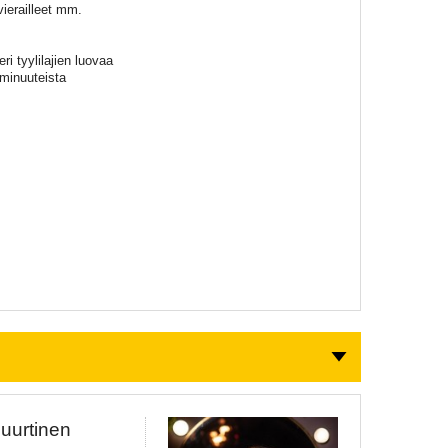
vierailleet mm.
i tyylilajien luovaa
iminuuteista
Puurtinen