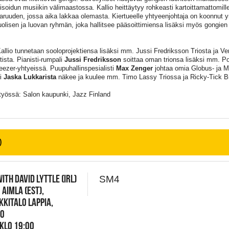
isoidun musiikin välimaastossa. Kallio heittäytyy rohkeasti kartoittamattomille 
aruuden, jossa aika lakkaa olemasta. Kiertueelle yhtyeenjohtaja on koonnut y
olisen ja luovan ryhmän, joka hallitsee pääsoittimiensa lisäksi myös gongien
allio tunnetaan sooloprojektiensa lisäksi mm. Jussi Fredriksson Triosta ja Ve
tista. Pianisti-rumpali
Jussi Fredriksson
soittaa oman trionsa lisäksi mm. Po
reezer-yhtyeissä. Puupuhallinspesialisti
Max Zenger
johtaa omia Globus- ja Ma
li
Jaska Lukkarista
näkee ja kuulee mm. Timo Lassy Triossa ja Ricky-Tick B
työssä: Salon kaupunki, Jazz Finland
O
ITH DAVID LYTTLE (IRL)
SM4
M AIMLA (EST),
KKITALO LAPPIA,
IO
 KLO 19:00