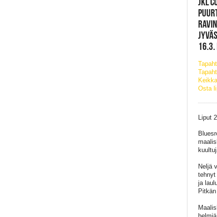
JKL C
PUURT
RAVIN
JYVÄ
16.3.
Tapah
Tapaht
Keikka
Osta l
Liput 
Bluesr
maalis
kuultu
Neljä 
tehnyt
ja lau
Pitkän
Maalis
helmiä