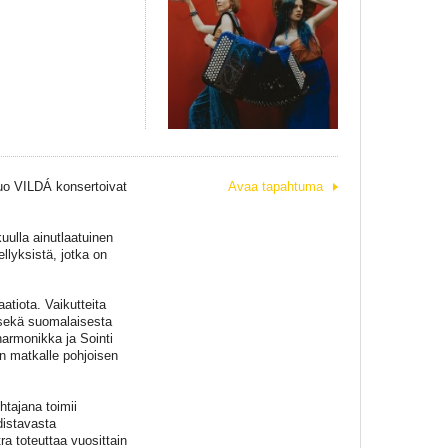
uo VILDÁ konsertoivat
Avaa tapahtuma
uulla ainutlaatuinen
lyksistä, jotka on
atiota. Vaikutteita
sekä suomalaisesta
harmonikka ja Sointi
an matkalle pohjoisen
htajana toimii
distavasta
ra toteuttaa vuosittain