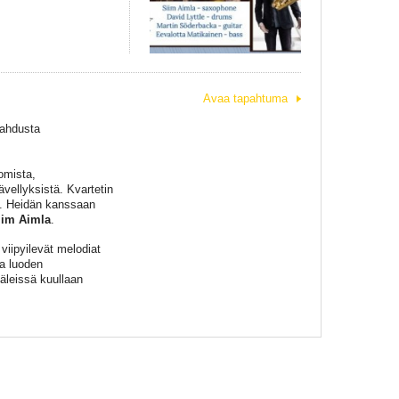
Avaa tapahtuma
lahdusta
omista,
ävellyksistä. Kvartetin
. Heidän kanssaan
iim Aimla
.
viipyilevät melodiat
ja luoden
äleissä kuullaan