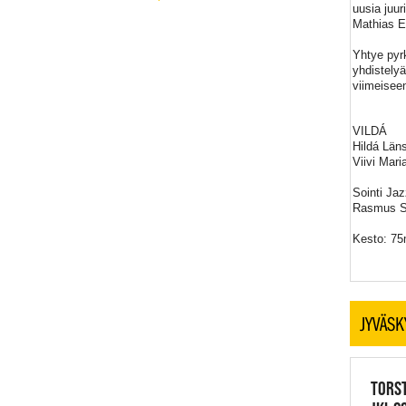
uusia juur
Mathias E
Yhtye pyrk
yhdistelyä
viimeiseen
VILDÁ
Hildá Läns
Viivi Mari
Sointi Ja
Rasmus So
Kesto: 75m
JYVÄSK
TORST