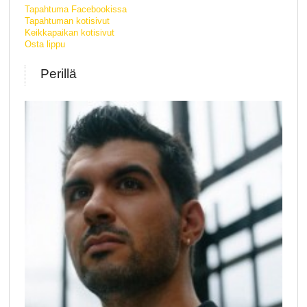
Tapahtuma Facebookissa
Tapahtuman kotisivut
Keikkapaikan kotisivut
Osta lippu
Perillä