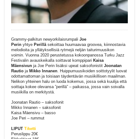
Grammy-palkitun newyorkilaisrumpali
Joe
Perin
yhtye
Perillä
sekoittaa huumaavaa groovea, kiinnostavia
melodioita ja yllätyksellisiä rytmejä neljän taiturimuusikon
voimin. Vuonna 2020 perustetussa kokoonpanossa Turku Jazz
Festivalin avauskeikalla soittavat komppipari
Kaisa
Mäensivun
ja Joe Perin lisäksi upeat saksofonistit
Joonatan
Rautio
ja
Mikko Innanen
. Huippumuusikoiden soittotyylit luovat
odottamattoman ja toisiaan täydentävän musiikillisen maailman.
Nelikon yhteinen halu on luoda kokemus, jossa sekä kuulija että
soittaja kokee olevansa ”perillä” – paikassa, jossa vain soivalla
musiikilla on merkitystä.
Joonatan Rautio – saksofonit
Mikko Innanen – saksofonit
Kaisa Mäensivu – basso
Joe Peri – rummut
LIPUT
Tiketti
Peruslippu 20€