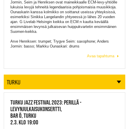
Jormin, Seim ja Henriksen ovat maineikkaalle ECM-levy-yhtiölle
lukuisia levyjä tehneitä legendaarisia pohjoismaisia muusikkoja.
Ounaskarin kanssa kolmikko on soittanut useissa yhteyksissä,
esimerkiksi Sinikka Langelandin yhtyeessä jo lähes 20 vuoden
ajan. G Livelab Helsingin keikka on ECM:n kautta keväällä
ensimmäisen levynsä julkaisevan huippukvartetin ensimmäinen
Suomen-keikka.
Arve Henriksen: trumpet; Trygve Seim: saxophone; Anders
Jormin: basso; Markku Ounaskari: drums
Avaa tapahtuma
TURKU
TURKU JAZZ FESTIVAL 2023: PERILLÄ -
LEVYNJULKAISUKONSERTTI,
BAR Ö, TURKU
2.3. KLO 19:00