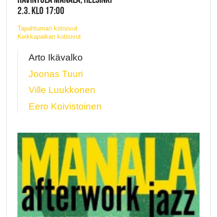
2.3. KLO 17:00
Tapahtuman kotisivut
Keikkapaikan kotisivut
Arto Ikävalko
Joonas Tuuri
Ville Luukkonen
Eero Koivistoinen