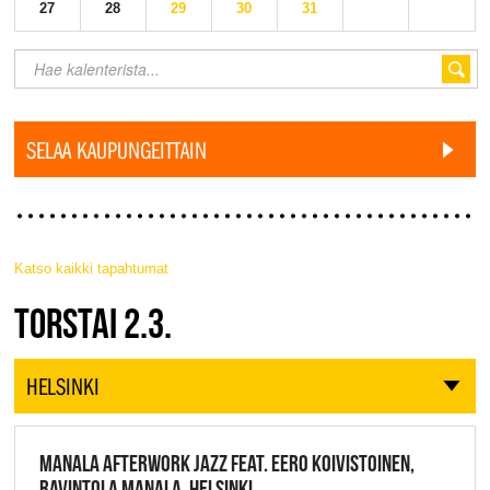
27
28
29
30
31
SELAA KAUPUNGEITTAIN
Katso kaikki tapahtumat
JAZZ FINLAND LIVE
TORSTAI 2.3.
HELSINKI
MANALA AFTERWORK JAZZ FEAT. EERO KOIVISTOINEN,
RAVINTOLA MANALA, HELSINKI