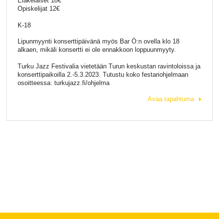
Eläkeläiset 18€
Opiskelijat 12€
K-18
Lipunmyynti konserttipäivänä myös Bar Ö:n ovella klo 18
alkaen, mikäli konsertti ei ole ennakkoon loppuunmyyty.
Turku Jazz Festivalia vietetään Turun keskustan ravintoloissa ja
konserttipaikoilla 2.-5.3.2023. Tutustu koko festariohjelmaan
osoitteessa: turkujazz.fi/ohjelma
Avaa tapahtuma