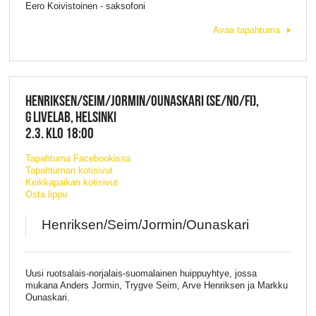
Eero Koivistoinen - saksofoni
Avaa tapahtuma
HENRIKSEN/SEIM/JORMIN/OUNASKARI (SE/NO/FI),
G LIVELAB, HELSINKI
2.3. KLO 18:00
Tapahtuma Facebookissa
Tapahtuman kotisivut
Keikkapaikan kotisivut
Osta lippu
Henriksen/Seim/Jormin/Ounaskari
Uusi ruotsalais-norjalais-suomalainen huippuyhtye, jossa
mukana Anders Jormin, Trygve Seim, Arve Henriksen ja Markku
Ounaskari.