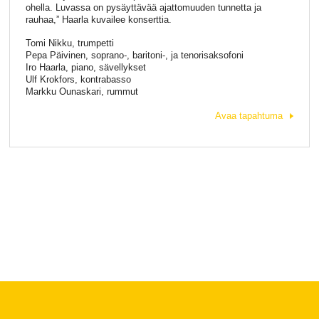
ohella. Luvassa on pysäyttävää ajattomuuden tunnetta ja
rauhaa,” Haarla kuvailee konserttia.
Tomi Nikku, trumpetti
Pepa Päivinen, soprano-, baritoni-, ja tenorisaksofoni
Iro Haarla, piano, sävellykset
Ulf Krokfors, kontrabasso
Markku Ounaskari, rummut
Avaa tapahtuma