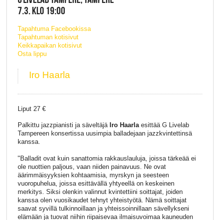
7.3. KLO 19:00
Tapahtuma Facebookissa
Tapahtuman kotisivut
Keikkapaikan kotisivut
Osta lippu
Iro Haarla
Liput 27 €
Palkittu jazzpianisti ja säveltäjä
Iro Haarla
esittää G Livelab
Tampereen konsertissa uusimpia balladejaan jazzkvintettinsä
kanssa.
"Balladit ovat kuin sanattomia rakkauslauluja, joissa tärkeää ei
ole nuottien paljous, vaan niiden painavuus. Ne ovat
äärimmäisyyksien kohtaamisia, myrskyn ja seesteen
vuoropuhelua, joissa esittävällä yhtyeellä on keskeinen
merkitys. Siksi olenkin valinnut kvintettiini soittajat, joiden
kanssa olen vuosikaudet tehnyt yhteistyötä. Nämä soittajat
saavat syvillä tulkinnoillaan ja yhteissoinnillaan sävellykseni
elämään ja tuovat niihin riipaisevaa ilmaisuvoimaa kauneuden