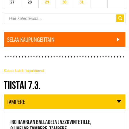
27
28
29
30
31
SELAA KAUPUNGEITTAIN
Katso kaikki tapahtumat
JAZZ FINLAND LIVE
TIISTAI 7.3.
TAMPERE
IRO HAARLAN BALLADEJA JAZZKVINTETILLE,
G LIVELAB TAMPERE, TAMPERE