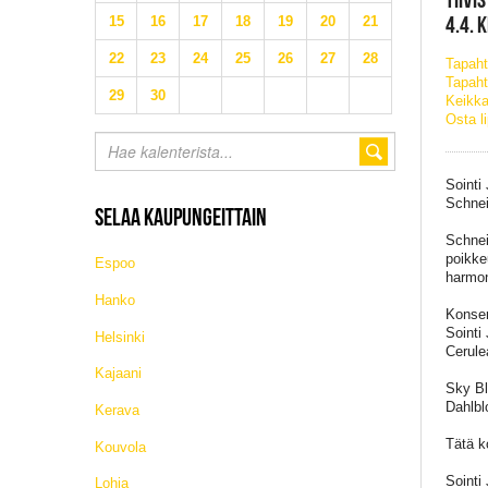
4.4. 
15
16
17
18
19
20
21
22
23
24
25
26
27
28
Tapah
Tapaht
29
30
Keikka
Osta l
Sointi
Schnei
SELAA KAUPUNGEITTAIN
Schnei
poikke
Espoo
harmon
Hanko
Konser
Sointi
Helsinki
Cerule
Kajaani
Sky Bl
Dahlblo
Kerava
Tätä ko
Kouvola
Sointi
Lohja