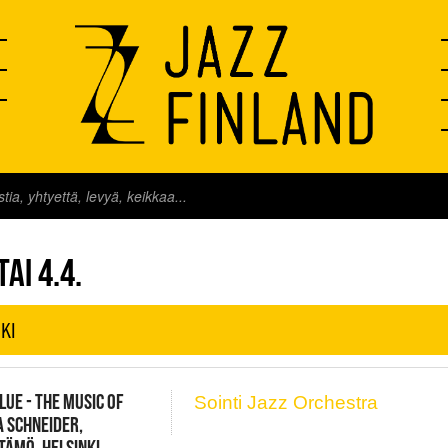
FINLAND LIVE
AI 4.4.
KI
LUE - THE MUSIC OF
Sointi Jazz Orchestra
 SCHNEIDER,
STÄMÖ, HELSINKI