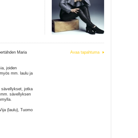
pertähden Maria
Avaa tapahtuma
ia, joiden
i myös mm. laulu ja
sävellykset, jotka
ä mm. sävellyksen
mmylla.
ija (laulu), Tuomo