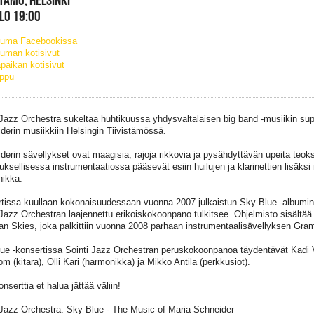
KLO 19:00
tuma Facebookissa
uman kotisivut
paikan kotisivut
ippu
 Jazz Orchestra sukeltaa huhtikuussa yhdysvaltalaisen big band -musiikin su
derin musiikkiin Helsingin Tiivistämössä.
derin sävellykset ovat maagisia, rajoja rikkovia ja pysähdyttävän upeita teoks
uksellisessa instrumentaatiossa pääsevät esiin huilujen ja klarinettien lisäks
ikka.
tissa kuullaan kokonaisuudessaan vuonna 2007 julkaistun Sky Blue -albumin 
 Jazz Orchestran laajennettu erikoiskokoonpano tulkitsee. Ohjelmisto sisältä
an Skies, joka palkittiin vuonna 2008 parhaan instrumentaalisävellyksen Gra
ue -konsertissa Sointi Jazz Orchestran peruskokoonpanoa täydentävät Kadi V
m (kitara), Olli Kari (harmonikka) ja Mikko Antila (perkkusiot).
nserttia et halua jättää väliin!
 Jazz Orchestra: Sky Blue - The Music of Maria Schneider