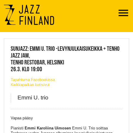
Menu
JAZZ FINLAND LIVE
SUNJAZZ: EMMI U. TRIO -LEVYNJULKAISUKEIKKA + TENHO
JAZZ JAM,
TENHO RESTOBAR, HELSINKI
26.3. KLO 19:00
Tapahtuma Facebookissa
Keikkapaikan kotisivut
Emmi U. trio
Vapaa pääsy
Pianisti
Emmi Karoliina Uimosen
Emmi U. Trio soittaa