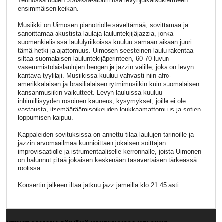
Tenhossa uuden
Junassa
-albuminsa levynjulkaisukiertueen
ensimmäisen keikan.
Musiikki on Uimosen pianotriolle säveltämää, sovittamaa ja
sanoittamaa akustista laulaja-lauluntekjijäjazzia, jonka
suomenkielisissä laululyriikoissa kuuluu samaan aikaan juuri
tämä hetki ja ajattomuus. Uimosen seesteinen laulu rakentaa
siltaa suomalaisen lauluntekijäperinteen, 60-70-luvun
vasemmistolaislaulujen hengen ja jazzin välille, joka on levyn
kantava tyylilaji. Musiikissa kuuluu vahvasti niin afro-
amerikkalaisen ja brasilialaisen rytmimusiikin kuin suomalaisen
kansanmusiikin vaikutteet. Levyn lauluissa kuuluu
inhimillisyyden rosoinen kauneus, kysymykset, joille ei ole
vastausta, itsemääräämisoikeuden loukkaamattomuus ja sotien
loppumisen kaipuu.
Kappaleiden sovituksissa on annettu tilaa laulujen tarinoille ja
jazzin arvomaailmaa kunnioittaen jokaisen soittajan
improvisaatiolle ja istrumentaaliselle kerronnalle, joista Uimonen
on halunnut pitää jokaisen keskenään tasavertaisen tärkeässä
roolissa.
Konsertin jälkeen iltaa jatkuu jazz jameilla klo 21.45 asti.