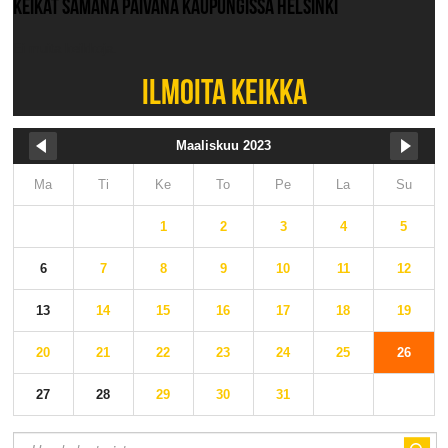
KEIKAT SAMANA PÄIVÄNÄ KAUPUNGISSA HELSINKI
Ei muita keikkoja.
ILMOITA KEIKKA
Maaliskuu 2023
Ma
Ti
Ke
To
Pe
La
Su
1
2
3
4
5
6
7
8
9
10
11
12
13
14
15
16
17
18
19
20
21
22
23
24
25
26
27
28
29
30
31