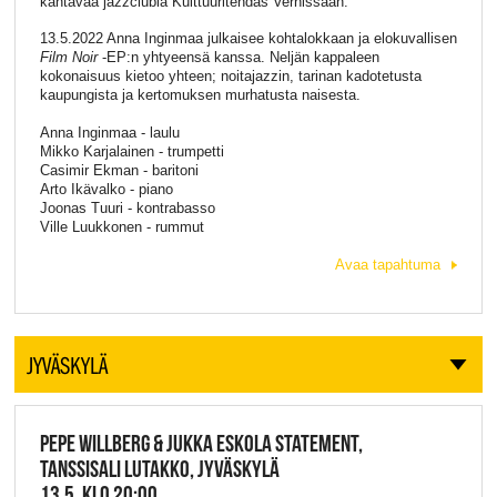
kantavaa jazzclubia Kulttuuritehdas Vernissaan.
13.5.2022 Anna Inginmaa julkaisee kohtalokkaan ja elokuvallisen
Film Noir
-EP:n yhtyeensä kanssa. Neljän kappaleen
kokonaisuus kietoo yhteen; noitajazzin, tarinan kadotetusta
kaupungista ja kertomuksen murhatusta naisesta.
Anna Inginmaa - laulu
Mikko Karjalainen - trumpetti
Casimir Ekman - baritoni
Arto Ikävalko - piano
Joonas Tuuri - kontrabasso
Ville Luukkonen - rummut
Avaa tapahtuma
JYVÄSKYLÄ
PEPE WILLBERG & JUKKA ESKOLA STATEMENT,
TANSSISALI LUTAKKO, JYVÄSKYLÄ
13.5. KLO 20:00