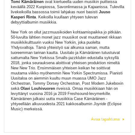
Tomi Kämäräinen
ovat kiertueella uuden musiikin puitteissa
keväällä 2022 Kuopiossa, Savonlinnassa ja Kajaanissa. Tulevilla
livekeikoilla bassossa toimii lahjakas nuori basisti
Juuso
Kasperi Rinta
. Keikoilla kuullaan yhtyeen tulevan
debyyttialbumin musiikkia.
New York on ollut jazzmuusikoiden kohtaamispaikka jo pitkään.
50-luvulta lähtien monet jazz muusikot ovat muuttaneet rikkaan
musiikkikulttuurin vuoksi New Yorkiin, joka puolelta
Yhdysvaltoja. Tämä yhteistyö sai alkunsa saman, mutta
tuoreemman tarinan kautta. Uusitalo ja Kämäräinen tutustuivat
sattumalta New Yorkissa Smalls-jazzklubin edustalla syksyllä
2018, jonka seurauksena aloittivat yhteisen produktion nimeltä
New New Trio. Ensimmäisen yhteisen keikan he soittivat
muutama viikko myöhemmin New Yorkin Spectrumissa. Pianisti
Uusitaloa on aiemmin kuultu muun muassa UMO Jazz
Orchestran, Tommy Dorsey Orchestran, Post Modern Jukeboxin
sekä
Olavi Louhivuoren
riveissä. Omaa musiikkiaan hän on
levyttänyt vuosina 2016 ja 2019 Freshsound-levymerkille.
Kämäräinen julkaisi uutta musiikkia Case Kämäräinen -
yhtyeellään alkuvuodesta 2021 kakkosalbumin
Joyride
(Eclipse
Music) merkeissä.
Avaa tapahtuma