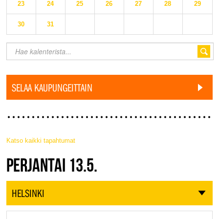
23
24
25
26
27
28
29
30
31
SELAA KAUPUNGEITTAIN
Katso kaikki tapahtumat
JAZZ FINLAND LIVE
PERJANTAI 13.5.
HELSINKI