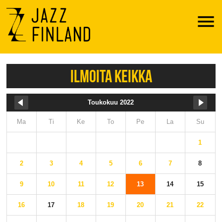
Menu
ILMOITA KEIKKA
Toukokuu 2022
Ma
Ti
Ke
To
Pe
La
Su
1
2
3
4
5
6
7
8
9
10
11
12
13
14
15
16
17
18
19
20
21
22