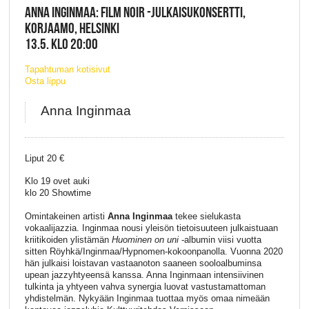
ANNA INGINMAA: FILM NOIR -JULKAISUKONSERTTI,
KORJAAMO, HELSINKI
13.5. KLO 20:00
Tapahtuman kotisivut
Osta lippu
Anna Inginmaa
Liput 20 €
Klo 19 ovet auki
klo 20 Showtime
Omintakeinen artisti
Anna Inginmaa
tekee sielukasta
vokaalijazzia. Inginmaa nousi yleisön tietoisuuteen julkaistuaan
kriitikoiden ylistämän
Huominen on uni
-albumin viisi vuotta
sitten Röyhkä/Inginmaa/Hypnomen-kokoonpanolla. Vuonna 2020
hän julkaisi loistavan vastaanoton saaneen sooloalbuminsa
upean jazzyhtyeensä kanssa. Anna Inginmaan intensiivinen
tulkinta ja yhtyeen vahva synergia luovat vastustamattoman
yhdistelmän. Nykyään Inginmaa tuottaa myös omaa nimeään