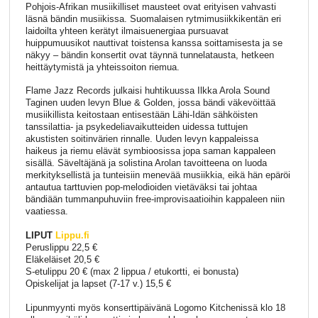
Pohjois-Afrikan musiikilliset mausteet ovat erityisen vahvasti
läsnä bändin musiikissa. Suomalaisen rytmimusiikkikentän eri
laidoilta yhteen kerätyt ilmaisuenergiaa pursuavat
huippumuusikot nauttivat toistensa kanssa soittamisesta ja se
näkyy – bändin konsertit ovat täynnä tunnelatausta, hetkeen
heittäytymistä ja yhteissoiton riemua.
Flame Jazz Records julkaisi huhtikuussa Ilkka Arola Sound
Taginen uuden levyn Blue & Golden, jossa bändi väkevöittää
musiikillista keitostaan entisestään Lähi-Idän sähköisten
tanssilattia- ja psykedeliavaikutteiden uidessa tuttujen
akustisten soitinvärien rinnalle. Uuden levyn kappaleissa
haikeus ja riemu elävät symbioosissa jopa saman kappaleen
sisällä. Säveltäjänä ja solistina Arolan tavoitteena on luoda
merkityksellistä ja tunteisiin menevää musiikkia, eikä hän epäröi
antautua tarttuvien pop-melodioiden vietäväksi tai johtaa
bändiään tummanpuhuviin free-improvisaatioihin kappaleen niin
vaatiessa.
LIPUT
Lippu.fi
Peruslippu 22,5 €
Eläkeläiset 20,5 €
S-etulippu 20 € (max 2 lippua / etukortti, ei bonusta)
Opiskelijat ja lapset (7-17 v.) 15,5 €
Lipunmyynti myös konserttipäivänä Logomo Kitchenissä klo 18