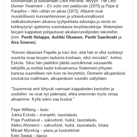
sovittamaan ja tuottamaan Love Records -levyyn:
The Otto
Donner Treatment – En soisi sen päättyvän
(1970) ja
Pepe &
Paradise – Niin vähän on aikaa
(1972). Albumit ovat
musiikillisesti kunnianhimoisen ja yhteiskunnallisesti
radikalisoituneen aikansa tyylipuhtaita edustajia ja niistä on
kehkeytynyt ajattomia suomalaisia levyklassikkoja. Molempien
levyjen kappaleet pohjautuvat aikalaisrunoilijoiden teksteihin
(mm.
Pentti Holappa
,
Aulikki Oksanen
,
Pentti Saarikoski
ja
Aira Sinervo
).
"Kerroin ideastani Pepelle ja kävi ilmi, että hän ei ollut esittänyt
suurinta osaa levyjen lauluista koskaan, eikä missään", kertoo
Eskola. Siksi hän päättikin jättää uustulkinnat seuraaville
tekijöille ja esittää laulut kokoamansa Statement-yhtyeen
kanssa suunnilleen niin kuin ne levytettiin, Donnerin alkuperäisiä
sovituksia mallintaen, alkuperäisen soundin säilyttäen.
"Suurimmat erot liittyvät varmaan kappaleiden kestoihin ja
sooloihin: ne ovat nyt pidempiä, ehkä enemmän myös omaa
aikaamme. Kyllä sekin saa kuulua."
Pepe Willberg – laulu
Jukka Eskola – trumpetti, taustalaulu
Pope Puolitaival – saksofonit, huilut, taustalaulu
Aleksi Ahoniemi – saksofonit, huilut, taustalaulu, kitara
Mikael Myrskog – piano ja koskettimet
Eero Seppä – basso