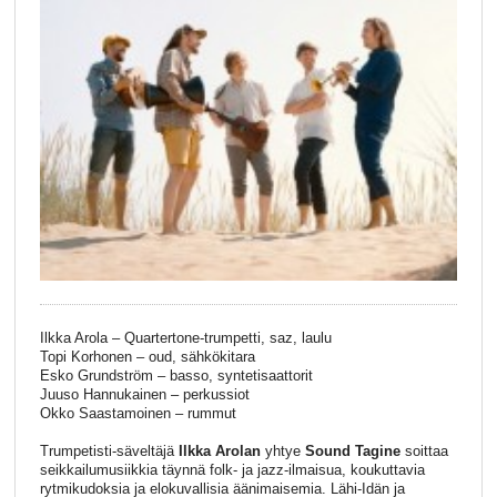
Ilkka Arola – Quartertone-trumpetti, saz, laulu
Topi Korhonen – oud, sähkökitara
Esko Grundström – basso, syntetisaattorit
Juuso Hannukainen – perkussiot
Okko Saastamoinen – rummut
Trumpetisti-säveltäjä
Ilkka Arolan
yhtye
Sound Tagine
soittaa
seikkailumusiikkia täynnä folk- ja jazz-ilmaisua, koukuttavia
rytmikudoksia ja elokuvallisia äänimaisemia. Lähi-Idän ja