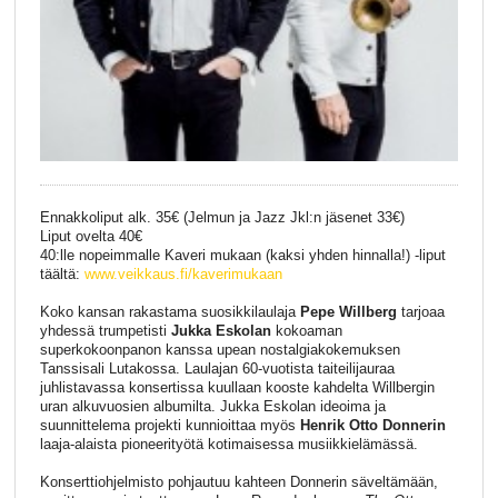
Ennakkoliput alk. 35€ (Jelmun ja Jazz Jkl:n jäsenet 33€)
Liput ovelta 40€
40:lle nopeimmalle Kaveri mukaan (kaksi yhden hinnalla!) -liput
täältä:
www.veikkaus.fi/kaverimukaan
Koko kansan rakastama suosikkilaulaja
Pepe Willberg
tarjoaa
yhdessä trumpetisti
Jukka Eskolan
kokoaman
superkokoonpanon kanssa upean nostalgiakokemuksen
Tanssisali Lutakossa. Laulajan 60-vuotista taiteilijauraa
juhlistavassa konsertissa kuullaan kooste kahdelta Willbergin
uran alkuvuosien albumilta. Jukka Eskolan ideoima ja
suunnittelema projekti kunnioittaa myös
Henrik Otto Donnerin
laaja-alaista pioneerityötä kotimaisessa musiikkielämässä.
Konserttiohjelmisto pohjautuu kahteen Donnerin säveltämään,