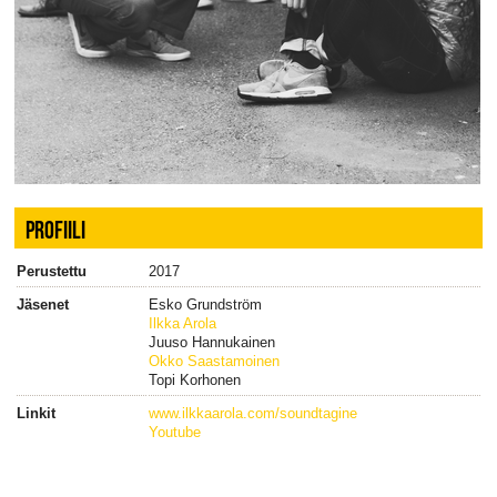
PROFIILI
Perustettu
2017
Jäsenet
Esko Grundström
Ilkka Arola
Juuso Hannukainen
Okko Saastamoinen
Topi Korhonen
Linkit
www.ilkkaarola.com/soundtagine
Youtube