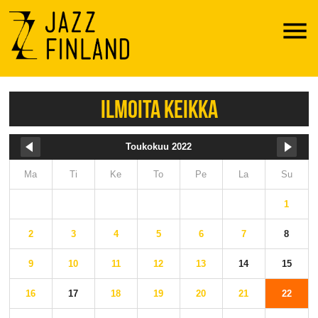
Menu
ILMOITA KEIKKA
Toukokuu 2022
Ma
Ti
Ke
To
Pe
La
Su
1
2
3
4
5
6
7
8
9
10
11
12
13
14
15
16
17
18
19
20
21
22