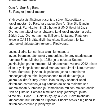
Oulu All Star Big Band
Ed Partyka | kapellimestari
Yhdysvaltalaislähtöinen pasunisti, säveltäjä/sovittaja ja
kapellimestari Ed Partyka saapuu Oulu All Star Big Bandin
vieraaksi. Partyka toimii tällä hetkellä UMO Helsinki Jazz
Orchestran taiteellisena johtajana ja ylikapellimestarina sekä
Zürich Jazz Orchestran musiikillisena johtajana. Partykan
johdolla OASBB pitää tiiviin harjoitusviikonlopun, jonka
päätteeksi järjestetään konsertti RioLivessä.
Laulusolistina konsertissa toimii lumoavasta
lavaesiintymisestään sekä virtuoottisista improvisaatioistaan
tunnettu Elena Mindru (s. 1988), joka edustaa Suomen
jazzlaulajien parhaimmistoa. Mindru saavutti vuonna 2012 toisen
sijan ja yleisöpalkinnon maailman arvostetuimpiin lukeutuvassa
Shure Montreux -jazzlaulukilpailussa, jossa tuomariston
puheenjohtajana toimi legendaarinen musiikkituottaja ja
jazzmuusikko Quincy Jones. Hän esiintyy säännöllisesti
sinfoniaorkestereiden ja big bandien solistina molemmissa
kotimaissaan Suomessa ja Romaniassa muiden maiden ohella.
Hän on julkaissut omalla nimellään neljä jazzlevyä
, joista
viimeisin – Hope – julkaistiin syksyllä 2021
. Säveltäjänäkin
kunnostautunut Mindru on kirjoittanut useita teoksia big bandille,
sinfoniaorkesterille ja pienyhtyeille.