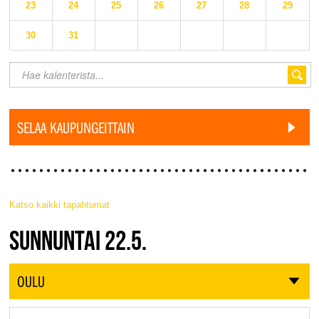
23
24
25
26
27
28
29
30
31
SELAA KAUPUNGEITTAIN
Katso kaikki tapahtumat
JAZZ FINLAND LIVE
SUNNUNTAI 22.5.
OULU