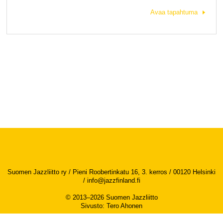
Avaa tapahtuma
Suomen Jazzliitto ry / Pieni Roobertinkatu 16, 3. kerros / 00120 Helsinki
/
info@jazzfinland.fi
© 2013–2026 Suomen Jazzliitto
Sivusto
:
Tero Ahonen
Saavutettavuusseloste