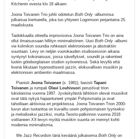
Kitchenin ovesta klo 18 alkaen.
Joona Toivanen Trio juhlii odotetun
Both Only
-albuminsa
julkaisua kiertueella, joka tuo yhtyeen Logomoon perjantaina 25.
maaliskuuta.
Taidokkaalla otteella improvisoiva Joona Toivanen Trio on aina
ollut ilmaisussaan hillityn minimalistinen. Uusi
Both Only
-albumi
vie kolmikon soundia rohkeasti elektroniseen ja abstraktiin
suuntaan. Levy on neljän vuorokauden studiosession aikana
syntynyt kokonaisuus, jossa sävellykset, soundit ja rakenteet
luotiin göteborgilaisen studion syövereissä. Sekä levyllä että
livenä liikutaan hypnoottisesti jazzin, elokuvallisen musiikin ja
elektronisen ambientin maailmassa.
Pianisti
Joona Toivanen
(s. 1981), basisti
Tapani
Toivanen
ja rumpali
Olavi Louhivuori
perustivat trion
lukiolaisina vuonna 1997. Jyväskylästä lähtöisin olevat muusikot
ovat tätä nykyä hajaantuneet ympäri Pohjoismaita ja ovat
tahoillaan aktiivisia eri projekteissa. Joona Toivanen Trion 2000-
luvun alun tuotantoa on kuvailtu usein pohjoismaisen lyyriseksi
ja melodiseksi jazziksi, mutta Teosto-palkinnon vuonna 2018
voittaneen
XX
-levyn myötä musiikin suunta on mennyt kohti
modernia minimalismia.
We Jazz Recordsin tänä keväänä julkaisema
Both Only
on