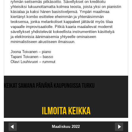
ryhmän seitsemäs pitkäsoitto. Sävellykset on kreditoitu
yhteisiksi lukuunottamatta kolmea teosta, joista yksi on pianistin
käsialaa ja kaksi hänen basistiveljensä. Ympäri maailmaa
kiertänyt kombo esittelee eheimmän ja yhtenäisimmän
teoksensa, jonka melankoliset kappaleet jättävät myös tilaa
vapaalle improvisaatiolle. Pitkiä kaaria maalailevat modernit
sävellykset yhdistelevät kokeellista instrumenttien käsittelyä
ja elektronisia äänimaisemia yhtyeelle ominaiseen
minimalistiseen akustiseen ilmaisuun.
Joona Toivanen – piano
Tapani Toivanen – basso
Olavi Louhivuori – rummut
KEIKAT SAMANA PÄIVÄNÄ KAUPUNGISSA TURKU
Ei muita keikkoja.
ILMOITA KEIKKA
Maaliskuu 2022