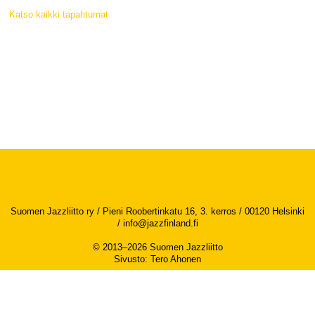
Katso kaikki tapahtumat
Suomen Jazzliitto ry / Pieni Roobertinkatu 16, 3. kerros / 00120 Helsinki
/
info@jazzfinland.fi
© 2013–2026 Suomen Jazzliitto
Sivusto
:
Tero Ahonen
Saavutettavuusseloste