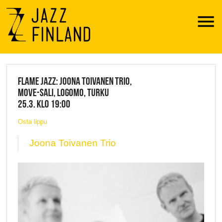
Menu
JAZZ FINLAND LIVE
FLAME JAZZ: JOONA TOIVANEN TRIO,
MOVE-SALI, LOGOMO, TURKU
25.3. KLO 19:00
Osta lippu
Joona Toivanen Trio