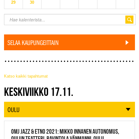
29
30
SELAA KAUPUNGEITTAIN
Katso kaikki tapahtumat
JAZZ FINLAND LIVE
KESKIVIIKKO 17.11.
OULU
OMJ JAZZ & ETNO 2021: MIKKO INNANEN AUTONOMUS,
OULUN TEATTERI, RAVINTOLA VÄNMANNI, OULU