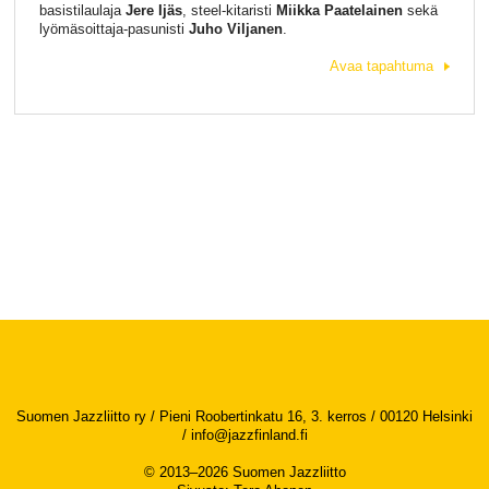
basistilaulaja
Jere Ijäs
, steel-kitaristi
Miikka Paatelainen
sekä
lyömäsoittaja-pasunisti
Juho Viljanen
.
Avaa tapahtuma
Suomen Jazzliitto ry / Pieni Roobertinkatu 16, 3. kerros / 00120 Helsinki
/
info@jazzfinland.fi
© 2013–2026 Suomen Jazzliitto