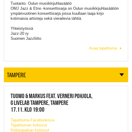
Tuotanto: Oulun musiikkijuhlasäätiö
OMJ Jazz & Etno -konserttisarja on Oulun musiikkijuhlasäätiön
ympärivuotinen konserttisarja jossa kuullaan laaja kirjo
kotimaisia artisteja sekä vierailevia tähtiä.
Yhteistyössä
Jazz-20 ry
Suomen Jazzliitto
Avaa tapahtuma
TAMPERE
TUOMO & MARKUS FEAT. VERNERI POHJOLA,
G LIVELAB TAMPERE, TAMPERE
17.11. KLO 19:00
Tapahtuma Facebookissa
Tapahtuman kotisivut
Keikkapaikan kotisivut