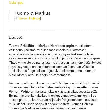
Osta lippu
Tuomo & Markus
(+
Verneri Pohjola
)
Liput 35€
Tuomo Prättälän
ja
Markus Nordenstrengin
muodostama
voimaduo yhdistää musiikissaan ennakkoluulottomasti
amerikkalaista lauluntekijäperinnettä psykedeeliseen folkiin,
skandinaaviseen jazziin, retro souliin ja Love Recordsin progeen.
Yhtye viimeistelee parhaillaan toista albumiaan, jonka äänitykset
käynnistyivät jo ennen koronapandemiaa Jonathan Wilsonin
studiolla Los Angelesissa ja jatkuivat sittemmin mm. kitaristi
Marc Ribot'n kera Helsingin Kalasatamassa.
Koronasapattinsa aikana Tuomo & Markus on äänittänyt lisäksi
immersiivisesti taltioidun instrumentaalilevyn trumpettivirtuoosi
Verneri Pohjolan
kanssa, joka julkaistaan alkuvuodesta 2022.
Esiintymislavoilla kaksikosta on kasvanut dynaaminen ja live-
kokoonpano, jonka kruunaa hiljattain Pohjoismaiden neuvoston
musiikkipalkinnon saajaksi ehdolle nostettu Verneri Pohjola.
Tuomon ja Markuksen vakiosäestäjinä toimivat lisäksi