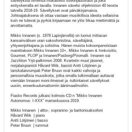
sävellyksiä nimensä mukaisesti itseohjautuvasti ja joka
esityskerralla eri tavalla. Innanen sävelsi ohjelmiston 40 teosta
talvella 2018-19. Sävellykset ovat päiväkirjamaisia.
Johtoajatuksena oli ottaa vastaan musiikillisia ideoita sellaisina
kuin ne tulevat ja pyrkiä kirjaamaan ne ylös liikaa miettimättä ja
arvottamatta.
Mikko Innanen (s. 1978 Lapinjärvellä) on luonut mittavan
kansainvälisen uran saksofonistina, säveltäjänä,
yhtyeenjohtajana ja solistina. Hänen muista kokoonpanoistaan
mainittakoon Mikko Innanen 10+, Mikko Innanen & Innkvisitio,
Gourmet, PLOP ja Innanen/Pasborg/Piromalli. Innanen sai
Jazzliiton Yrjö-palkinnon 2008. Kvartetin muut jäsenet,
norjalaispianisti Håvard Wiik, basisti Antti Lötjönen ja
tanskalaisrumpali Peter Bruun ovat kaikki vahvoja ja
persoonallisia muusikoita, jotka omalla tulkinnallaan auttavat
viemään Innasen moni-ilmeiset ja -tulkintaiset sävellykset
uusiin, ennenkuulumattomiin äänimaailmoihin.
Fiasko Records julkaisi kolmois-CD:n ”Mikko Innanen
Autonomus: I-XXX” marraskuussa 2019.
Mikko Innanen
| altto-, sopranino- ja baritonisaksofoni
Håvard Wiik
| piano
Antti Lötjönen | basso
Peter Bruun
| rummut