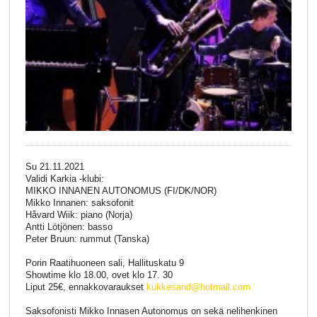
Su 21.11.2021
Validi Karkia -klubi:
MIKKO INNANEN AUTONOMUS (FI/DK/NOR)
Mikko Innanen: saksofonit
Håvard Wiik: piano (Norja)
Antti Lötjönen: basso
Peter Bruun: rummut (Tanska)
Porin Raatihuoneen sali, Hallituskatu 9
Showtime klo 18.00, ovet klo 17. 30
Liput 25€, ennakkovaraukset
kukkesand@hotmail.com
Saksofonisti Mikko Innasen Autonomus on sekä nelihenkinen