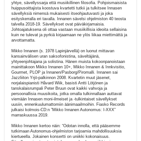
yhtye, sävellyssarja että musiikillinen filosofia. Pohjoismaisista
huippusoittajista koostuva kvartetti tutkii ja tulkitsee Innasen
sävellyksiä nimensä mukaisesti itseohjautuvasti ja joka
esityskerralla eri tavalla. Innanen sävelsi ohjelmiston 40 teosta
talvella 2018-19. Sävellykset ovat päiväkirjamaisia.
Johtoajatuksena oli ottaa vastaan musiikillisia ideoita sellaisina
kuin ne tulevat ja pyrkiä kirjaamaan ne ylös liikaa miettimättä ja
arvottamatta.
Mikko Innanen (s. 1978 Lapinjärvellä) on luonut mittavan
kansainvälisen uran saksofonistina, säveltäjänä,
yhtyeenjohtajana ja solistina. Hänen muista kokoonpanoistaan
mainittakoon Mikko Innanen 10+, Mikko Innanen & Innkvisitio,
Gourmet, PLOP ja Innanen/Pasborg/Piromalli. Innanen sai
Jazzliiton Yrjö-palkinnon 2008. Kvartetin muut jäsenet,
norjalaispianisti Håvard Wiik, basisti Antti Lötjönen ja
tanskalaisrumpali Peter Bruun ovat kaikki vahvoja ja
persoonallisia muusikoita, jotka omalla tulkinnallaan auttavat
viemään Innasen moni-ilmeiset ja -tulkintaiset sävellykset
uusiin, ennenkuulumattomiin äänimaailmoihin. Fiasko Records
julkaisi kolmois-CD:n ”Mikko Innanen Autonomus: I-XXX”
marraskuussa 2019.
Mikko Innanen kertoo näin: “Odotan innolla, että pääsemme
tutkimaan Autonomus-ohjelmiston tarjoamia mahdollisuuksia
kiertueella. Jokainen konsertti on uniikki kokonaisuus.