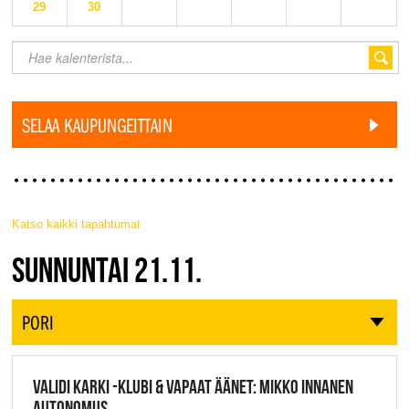
29
30
SELAA KAUPUNGEITTAIN
Katso kaikki tapahtumat
JAZZ FINLAND LIVE
SUNNUNTAI 21.11.
PORI
VALIDI KARKI -KLUBI & VAPAAT ÄÄNET: MIKKO INNANEN
AUTONOMUS,