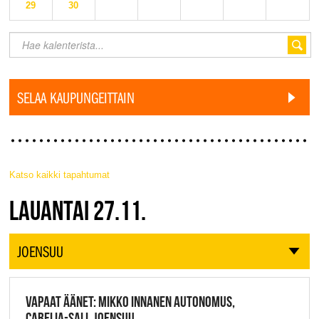
29
30
SELAA KAUPUNGEITTAIN
Katso kaikki tapahtumat
JAZZ FINLAND LIVE
LAUANTAI 27.11.
JOENSUU
VAPAAT ÄÄNET: MIKKO INNANEN AUTONOMUS,
CARELIA-SALI, JOENSUU