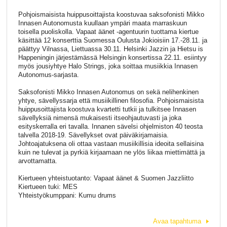
Pohjoismaisista huippusoittajista koostuvaa saksofonisti Mikko
Innasen Autonomusta kuullaan ympäri maata marraskuun
toisella puoliskolla. Vapaat äänet -agentuurin tuottama kiertue
käsittää 12 konserttia Suomessa Oulusta Jokioisiin 17.-28.11. ja
päättyy Vilnassa, Liettuassa 30.11. Helsinki Jazzin ja Hietsu is
Happeningin järjestämässä Helsingin konsertissa 22.11. esiintyy
myös jousiyhtye Halo Strings, joka soittaa musiikkia Innasen
Autonomus-sarjasta.
Saksofonisti Mikko Innasen Autonomus on sekä nelihenkinen
yhtye, sävellyssarja että musiikillinen filosofia. Pohjoismaisista
huippusoittajista koostuva kvartetti tutkii ja tulkitsee Innasen
sävellyksiä nimensä mukaisesti itseohjautuvasti ja joka
esityskerralla eri tavalla. Innanen sävelsi ohjelmiston 40 teosta
talvella 2018-19. Sävellykset ovat päiväkirjamaisia.
Johtoajatuksena oli ottaa vastaan musiikillisia ideoita sellaisina
kuin ne tulevat ja pyrkiä kirjaamaan ne ylös liikaa miettimättä ja
arvottamatta.
Kiertueen yhteistuotanto: Vapaat äänet & Suomen Jazzliitto
Kiertueen tuki: MES
Yhteistyökumppani: Kumu drums
Avaa tapahtuma