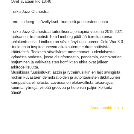
Ovet avataan klo 18:40
Turku Jazz Orchestra
Tero Lindberg – sävellykset, trumpetti ja orkesterin johto
Turku Jazz Orchestraa taiteellisena johtajana vuosina 2018-2021
luotsannut trumpetisti Tero Lindberg päättää toimikautensa
juhlakiertueella. Lindberg on säveltänyt uunituoreen Cold War 3.0
-teoksensa inspiroituneena aikakautemme dramaattisista
käänteistä. Teoksen sävellykset ammentavat uudenlaisesta
kylmästä sodasta, jossa disinformaatio, pandemia, demokratian
horjuminen ja väkivaltaisten konfliktien uhka ovat jälleen
arkitodellisuutta.
Musiikissa fuusioituvat jazzin ja rytmimusiikin eri lajit swingistä
rockiin kuvastaen demokratioiden ja autoritääristen diktatuurien
kamppailua elintilasta. Luvassa on elokuvallista takaa-ajoa,
kuumia rytmejä, viileää groovea ja tietenkin paljon korkeita
ääniä!
Avaa tapahtuma