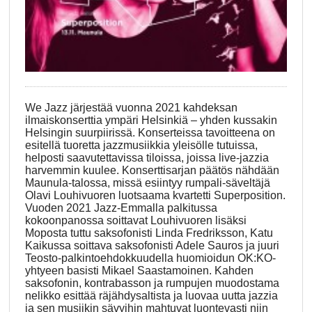
We Jazz järjestää vuonna 2021 kahdeksan
ilmaiskonserttia ympäri Helsinkiä – yhden kussakin
Helsingin suurpiirissä. Konserteissa tavoitteena on
esitellä tuoretta jazzmusiikkia yleisölle tutuissa,
helposti saavutettavissa tiloissa, joissa live-jazzia
harvemmin kuulee. Konserttisarjan päätös nähdään
Maunula-talossa, missä esiintyy rumpali-säveltäjä
Olavi Louhivuoren luotsaama kvartetti Superposition.
Vuoden 2021 Jazz-Emmalla palkitussa
kokoonpanossa soittavat Louhivuoren lisäksi
Moposta tuttu saksofonisti Linda Fredriksson, Katu
Kaikussa soittava saksofonisti Adele Sauros ja juuri
Teosto-palkintoehdokkuudella huomioidun OK:KO-
yhtyeen basisti Mikael Saastamoinen. Kahden
saksofonin, kontrabasson ja rumpujen muodostama
nelikko esittää räjähdysaltista ja luovaa uutta jazzia
ja sen musiikin sävyihin mahtuvat luontevasti niin