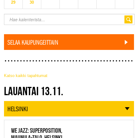
29
30
SELAA KAUPUNGEITTAIN
Katso kaikki tapahtumat
JAZZ FINLAND LIVE
LAUANTAI 13.11.
HELSINKI
WE JAZZ: SUPERPOSITION,
MAUNULA-TALO, HELSINKI