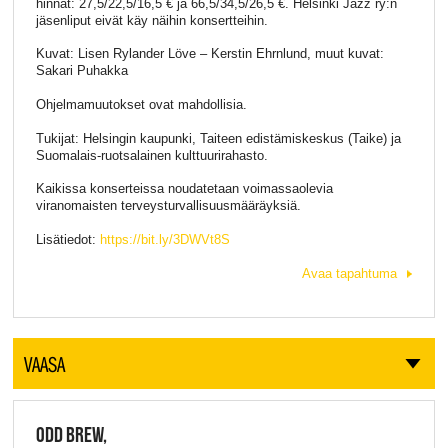
hinnat: 27,5/22,5/16,5 € ja 66,5/34,5/26,5 €. Helsinki Jazz ry:n
jäsenliput eivät käy näihin konsertteihin.
Kuvat: Lisen Rylander Löve – Kerstin Ehrnlund, muut kuvat:
Sakari Puhakka
Ohjelmamuutokset ovat mahdollisia.
Tukijat: Helsingin kaupunki, Taiteen edistämiskeskus (Taike) ja
Suomalais-ruotsalainen kulttuurirahasto.
Kaikissa konserteissa noudatetaan voimassaolevia
viranomaisten terveysturvallisuusmääräyksiä.
Lisätiedot:
https://bit.ly/3DWVt8S
Avaa tapahtuma
VAASA
ODD BREW,