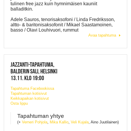
tulinen free jazz kuin hymnimäisen kauniit
balladitkin.
Adele Sauros, tenorisaksofoni / Linda Fredriksson,
altto- & baritonisaksofonit / Mikael Saastamoinen,
basso / Olavi Louhivuori, rummut
Avaa tapahtuma
JAZZANTI-TAPAHTUMA,
BALDERIN SALI, HELSINKI
13.11. KLO 19:00
Tapahtuma Facebookissa
Tapahtuman kotisivut
Keikkapaikan kotisivut
Osta lippu
Tapahtuman yhtye
(+
Verneri Pohjola
,
Mika Kallio
,
Veli Kujala
, Aino Juutilainen)