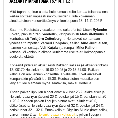
JAZZANTI-TAPAHTUMA 13.-14.11.21
Mitä tapahtuu, kun useita huippumuusikoita kohtaa toisensa ensi
kertaa soittaen vapaasti improvisoiden? Tule kokemaan
ainutlaatuinen konserttielämys viikonloppuna 13.-14.11.2021!
Saamme Ruotsista vieraaksemme saksofonisti
Lisen Rylander
Löve
n, pianisti
Sten Sandell
in, vetopasunisti
Mats Äleklint
in ja
kontrabasisti
Torbjörn Zetterberg
in. He tulevat soittamaan
yhdessä trumpetisti
Verneri Pohjola
n, sellisti
Aino Juutilaisen
,
harmonikan soittaja
Veli Kujala
n ja rumpali
Mika Kallio
n
kanssa. Viikonlopun aikana kuulemme useita eri kokoonpanoja
sooloista oktettiin.
Konsertit pidetään akustisesti Balderin salissa (Aleksanterinkatu
12, 00170 Helsinki) klo 19.00-19.45 ja 20.15-21.00. Paikan
kahvila on auki ennen konserttia ja väliajalla. Ovet aukeavat
kumpanakin päivänä klo 18.30. Ruotsalaisten muusikoiden
levyjä tulee olemaan myös saatavilla, maksu korteilla.
Yhden päivän lippujen hinnat ovat: aikuiset 25 €, eläkeläiset ja
Helsinki Jazz ry:n jäsenet 20 €, opiskelijat 15 €, pariskunnat 20
+ 20 €. Kahden päivän lippujen hinnat ovat: aikuiset 40 €,
eläkeläiset ja Helsinki Jazz ry:n jäsenet 32 €, opiskelijat 24 €,
pariskunnat 32 + 32 €. Ennakkoliput: Digelius Music (käteisellä),
Laivurinrinne 2 tai
Helsinki Jazzin kotisivulta
, jolloin lippujen