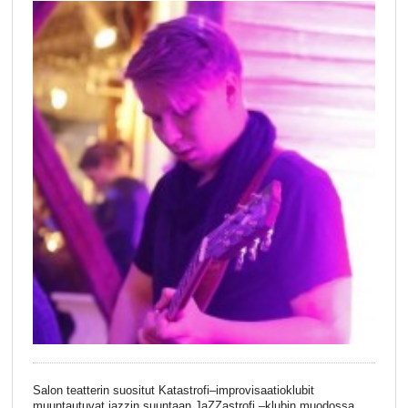
Salon teatterin suositut Katastrofi–improvisaatioklubit
muuntautuvat jazzin suuntaan JaZZastrofi –klubin muodossa.