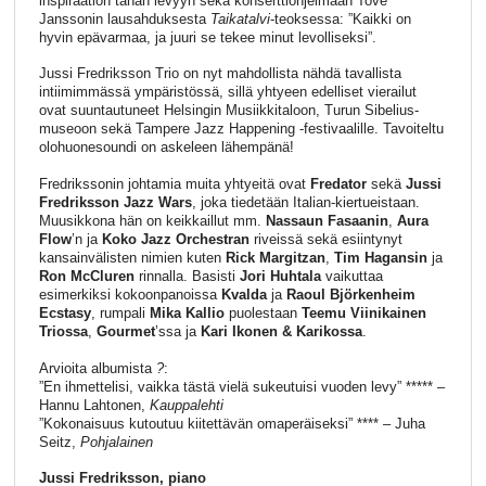
inspiraation tähän levyyn sekä konserttiohjelmaan Tove
Janssonin lausahduksesta
Taikatalvi
-teoksessa: ”Kaikki on
hyvin epävarmaa, ja juuri se tekee minut levolliseksi”.
Jussi Fredriksson Trio on nyt mahdollista nähdä tavallista
intiimimmässä ympäristössä, sillä yhtyeen edelliset vierailut
ovat suuntautuneet Helsingin Musiikkitaloon, Turun Sibelius-
museoon sekä Tampere Jazz Happening -festivaalille. Tavoiteltu
olohuonesoundi on askeleen lähempänä!
Fredrikssonin johtamia muita yhtyeitä ovat
Fredator
sekä
Jussi
Fredriksson Jazz
Wars
, joka tiedetään Italian-kiertueistaan.
Muusikkona hän on keikkaillut mm.
Nassaun Fasaanin
,
Aura
Flow
’n ja
Koko Jazz Orchestran
riveissä sekä esiintynyt
kansainvälisten nimien kuten
Rick
Margitzan
,
Tim Hagansin
ja
Ron McCluren
rinnalla. Basisti
Jori Huhtala
vaikuttaa
esimerkiksi kokoonpanoissa
Kvalda
ja
Raoul Björkenheim
Ecstasy
, rumpali
Mika Kallio
puolestaan
Teemu Viinikainen
Triossa
,
Gourmet
’ssa ja
Kari Ikonen & Karikossa
.
Arvioita albumista
?
:
”En ihmettelisi, vaikka tästä vielä sukeutuisi vuoden levy” ***** –
Hannu Lahtonen,
Kauppalehti
”Kokonaisuus kutoutuu kiitettävän omaperäiseksi” **** – Juha
Seitz,
Pohjalainen
Jussi Fredriksson, piano