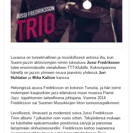
Luvassa on tunnelmallinen ja musiikillisesti antoisa ilta, kun
Suomi-jazzin aktiivisimpiin nimiin lukeutuva
Jussi Fredriksson
tulee ensimmäiselle vierailulleen TTT-Klubille. Kokoonpanona
hänellä on jazzin ytimeen osuva pianotrio yhdessä
Jori
Huhtalan
ja
Mika
Kallion
kanssa.
Helsingissä asuva Fredriksson on kotoisin Turusta, ja hän toimii
molempien kaupunkien jazz-elämässä muun muassa Flame
Jazz -tapahtumien taiteellisena johtajana. Vuonna 2014
Fredriksson sai Suomen Muusikkojen liiton tunnustuspalkinnon.
Levollisesti, ilmavasti ja modernisti soiva Jussi Fredriksson
Trion albumi
?
julkaistiin noin vuosi sitten. Tekijöidensä mukaan
se käsittelee epävarmuuden positiivisia sävyjä ja panostaa
lämpimään olohuonesoundiin. Fredriksson kertoo saaneensa