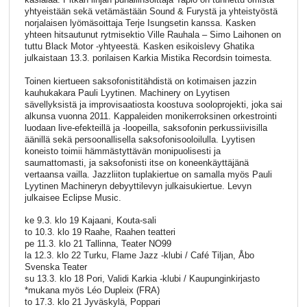
yhtyeistään sekä vetämästään Sound & Furystä ja yhteistyöstä
norjalaisen lyömäsoittaja Terje Isungsetin kanssa. Kasken
yhteen hitsautunut rytmisektio Ville Rauhala – Simo Laihonen on
tuttu Black Motor -yhtyeestä. Kasken esikoislevy Ghatika
julkaistaan 13.3. porilaisen Karkia Mistika Recordsin toimesta.
Toinen kiertueen saksofonistitähdistä on kotimaisen jazzin
kauhukakara Pauli Lyytinen. Machinery on Lyytisen
sävellyksistä ja improvisaatiosta koostuva sooloprojekti, joka sai
alkunsa vuonna 2011. Kappaleiden monikerroksinen orkestrointi
luodaan live-efekteillä ja -loopeilla, saksofonin perkussiivisilla
äänillä sekä persoonallisella saksofonisooloilulla. Lyytisen
koneisto toimii hämmästyttävän monipuolisesti ja
saumattomasti, ja saksofonisti itse on koneenkäyttäjänä
vertaansa vailla. Jazzliiton tuplakiertue on samalla myös Pauli
Lyytinen Machineryn debyyttilevyn julkaisukiertue. Levyn
julkaisee Eclipse Music.
ke 9.3. klo 19 Kajaani, Kouta-sali
to 10.3. klo 19 Raahe, Raahen teatteri
pe 11.3. klo 21 Tallinna, Teater NO99
la 12.3. klo 22 Turku, Flame Jazz -klubi / Café Tiljan, Åbo
Svenska Teater
su 13.3. klo 18 Pori, Validi Karkia -klubi / Kaupunginkirjasto
*mukana myös Léo Dupleix (FRA)
to 17.3. klo 21 Jyväskylä, Poppari