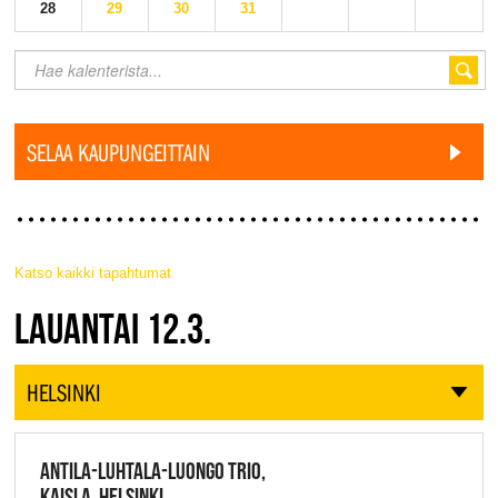
28
29
30
31
SELAA KAUPUNGEITTAIN
Katso kaikki tapahtumat
JAZZ FINLAND LIVE
LAUANTAI 12.3.
HELSINKI
ANTILA-LUHTALA-LUONGO TRIO,
KAISLA, HELSINKI