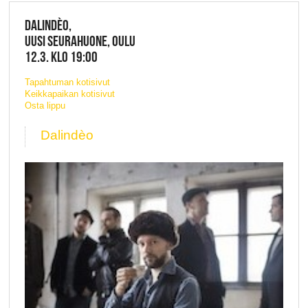
DALINDÈO,
UUSI SEURAHUONE, OULU
12.3. KLO 19:00
Tapahtuman kotisivut
Keikkapaikan kotisivut
Osta lippu
Dalindèo