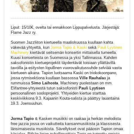
Liput: 15/10€, ovelta tai ennakkoon Lippupalvelusta. Järjestäjä:
Flame Jazz ry.
Suomen Jazzliiton kiertueella maaliskuussa kuullaan kahta
väkevää yhtyettä, kun
Jorma Tapio & Kaski
sekä
Pauli Lyytinen
Machinery
kiertävät seitsemän konsertin mittaisella turneella.
Kuusi konserteista on Suomessa ja yksi Tallinnassa. Kahden
saksofonistin kiertueprojektit täydentävät toisiaan yllättävillä
tavoilla ja esitysten lopullinen vuorovaikutussuhde selviää vasta
kiertueen aikana. Tapion luotsaama Kaski on triokokoonpano,
jossa rytmisektiona kuullaan bassossa
Ville Rauhala
a ja
rummuissa
Simo Laihosta
. Machinery puolestaan on mm.
Elifantree-yhtyeestä tutun saksofonisti
Pauli Lyytisen
persoonallinen sooloprojekti. Yhtyeiden kiertue starttaa
keskiviikkona 9.3. Kajaanin Kouta-salista ja päättyy lauantaina
19.3. Joensuuhun.
Jorma Tapio
& Kasken musiikki on raakaa ja herkän melodista
free jazzia jossa on vaikutteita kansanmusiikista ja klassisesta
länsimaisesta musiikista. Sävellykset ovat pääosin Tapion omaa
käsialaa. Pitkän linjan puhallinsoittaja Tapio on tunnettu omista