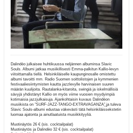
Dalindèo julkaisee huhtikuussa neljännen albuminsa Slavic
Souls. Albumi jatkaa musiikillisesti Emma-palkitun Kallio-levyn
viitoittamalla tiellä. Helsinkiläiselle kaupunginosalle omistettu
albumi tavoitti mm. Radio Suomen soittolistojen ja kymmenien
festivaaliesiintymisten kautta jazzlevylle harvinaisen suuren
määrän kuulijoita. Rautalanka-kitaroita, swingiä ja iskelmällisiä
sävyjä yhdistänyt Kallio on myös viime vuosien myydyimpiä
kotimaisia jazzjulkaisuja. Ajankohtaisin kuvaus Dalindèon
musiikista on ”SURF-JAZZ-TANGO-EXTRAVAGANZA”͟ ja tuleva
Slavic Souls-albumi edustaa väkevästi tätä helsinkiläissekstetin
luomaa ajatonta ja ainutlaatuista musiikkityyliä.
Muotinäytös 26 € (sis. cocktailpalat)
Muotinäytös ja Dalindèo 32 € (sis. cocktailpalat)