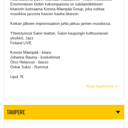
Ensimmäisen klubin kokoonpanona on salolaislähtöisen
kitaristin luotsaama Konsta Mäenpää Group, joka soittaa
musiikkia jazzista fuusion kautta bluesiin.
Keikan jälkeen improvisaation juhla jatkuu jamien muodossa.
Yhteistyössä Salon teatteri, Salon kaupungin kulttuuriasian
yksikkö, Jazz
Finland LIVE
Konsta Mäenpää - kitara
Johanna Rauma - koskettimet
Otso Helasvuo - basso
Oskar Suksi - Rummut
Liput 7€
Avaa tapahtuma
TAMPERE