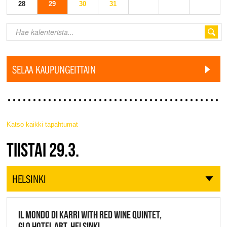
28
29
30
31
SELAA KAUPUNGEITTAIN
Katso kaikki tapahtumat
JAZZ FINLAND LIVE
TIISTAI 29.3.
HELSINKI
IL MONDO DI KARRI WITH RED WINE QUINTET,
GLO HOTEL ART, HELSINKI