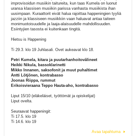
improvisoidun musiikin taitureita, kun taas Kumela on luonut
uransa klassisen musiikin parissa vanhasta musiikista ihan
uusimpaan. Kuraattorit eivät halua rajoittaa happeningien tyyliä
jazziin ja klassiseen musiikkiin vaan haluavat antaa taiteen
monimuotoisuudelle ja laaja-alaisuudelle mahdollisuuden.
Esiintyjien tasosta ei kuitenkaan tingitä.
Hietsu is Happening
Ti 29.3. klo 19 Juhlasali. Ovet aukeavat klo 18.
Petri Kumela, kitara ja puutarhanhoitovälineet
Heikki Nikula, bassoklarinetti
Mikko Innanen, saksofonit ja muut puhaltimet
Antti Lötjönen, kontrabasso
Joonas Riippa, rummut
Erikoisvieraana Teppo Hauta-aho, kontrabasso
Liput 15/10 (eläkeläiset, työttömät ja opiskelijat)
Liput ovelta.
Seuraavat happeningit:
Ti 17.5. klo 19
Ti 14.6. klo 19
Avaa tapahtuma