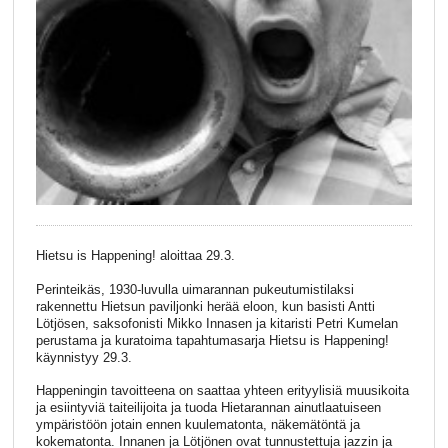
Hietsu is Happening! aloittaa 29.3.
Perinteikäs, 1930-luvulla uimarannan pukeutumistilaksi
rakennettu Hietsun paviljonki herää eloon, kun basisti Antti
Lötjösen, saksofonisti Mikko Innasen ja kitaristi Petri Kumelan
perustama ja kuratoima tapahtumasarja Hietsu is Happening!
käynnistyy 29.3.
Happeningin tavoitteena on saattaa yhteen erityylisiä muusikoita
ja esiintyviä taiteilijoita ja tuoda Hietarannan ainutlaatuiseen
ympäristöön jotain ennen kuulematonta, näkemätöntä ja
kokematonta. Innanen ja Lötjönen ovat tunnustettuja jazzin ja