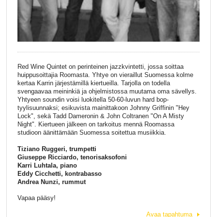
Red Wine Quintet on perinteinen jazzkvintetti, jossa soittaa
huippusoittajia Roomasta. Yhtye on vieraillut Suomessa kolme
kertaa Karrin järjestämillä kiertueilla. Tarjolla on todella
svengaavaa meininkiä ja ohjelmistossa muutama oma sävellys.
Yhtyeen soundin voisi luokitella 50-60-luvun hard bop-
tyylisuunnaksi; esikuvista mainittakoon Johnny Griffinin "Hey
Lock", sekä Tadd Dameronin & John Coltranen "On A Misty
Night". Kiertueen jälkeen on tarkoitus mennä Roomassa
studioon äänittämään Suomessa soitettua musiikkia.
Tiziano Ruggeri, trumpetti
Giuseppe Ricciardo, tenorisaksofoni
Karri Luhtala, piano
Eddy Cicchetti, kontrabasso
Andrea Nunzi, rummut
Vapaa pääsy!
Avaa tapahtuma