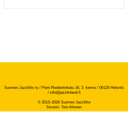
Suomen Jazzliitto ry / Pieni Roobertinkatu 16, 3. kerros / 00120 Helsinki
/
info@jazzfinland.fi
© 2013–2026 Suomen Jazzliitto
Sivusto
:
Tero Ahonen
Saavutettavuusseloste