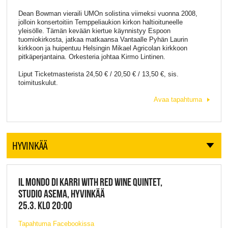
Dean Bowman vieraili UMOn solistina viimeksi vuonna 2008,
jolloin konsertoitiin Temppeliaukion kirkon haltioituneelle
yleisölle. Tämän kevään kiertue käynnistyy Espoon
tuomiokirkosta, jatkaa matkaansa Vantaalle Pyhän Laurin
kirkkoon ja huipentuu Helsingin Mikael Agricolan kirkkoon
pitkäperjantaina. Orkesteria johtaa Kirmo Lintinen.
Liput Ticketmasterista 24,50 € / 20,50 € / 13,50 €, sis.
toimituskulut.
Avaa tapahtuma
HYVINKÄÄ
IL MONDO DI KARRI WITH RED WINE QUINTET,
STUDIO ASEMA, HYVINKÄÄ
25.3. KLO 20:00
Tapahtuma Facebookissa