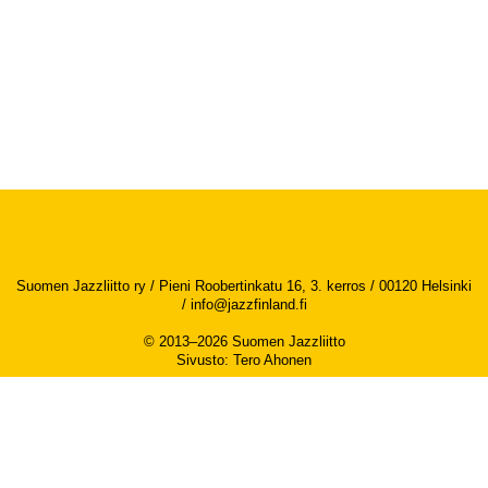
Suomen Jazzliitto ry / Pieni Roobertinkatu 16, 3. kerros / 00120 Helsinki
/
info@jazzfinland.fi
© 2013–2026 Suomen Jazzliitto
Sivusto
:
Tero Ahonen
Saavutettavuusseloste