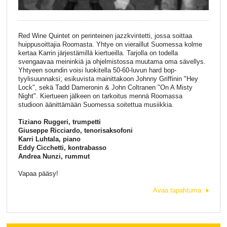
Red Wine Quintet on perinteinen jazzkvintetti, jossa soittaa
huippusoittajia Roomasta. Yhtye on vieraillut Suomessa kolme
kertaa Karrin järjestämillä kiertueilla. Tarjolla on todella
svengaavaa meininkiä ja ohjelmistossa muutama oma sävellys.
Yhtyeen soundin voisi luokitella 50-60-luvun hard bop-
tyylisuunnaksi; esikuvista mainittakoon Johnny Griffinin "Hey
Lock", sekä Tadd Dameronin & John Coltranen "On A Misty
Night". Kiertueen jälkeen on tarkoitus mennä Roomassa
studioon äänittämään Suomessa soitettua musiikkia.
Tiziano Ruggeri, trumpetti
Giuseppe Ricciardo, tenorisaksofoni
Karri Luhtala, piano
Eddy Cicchetti, kontrabasso
Andrea Nunzi, rummut
Vapaa pääsy!
Avaa tapahtuma