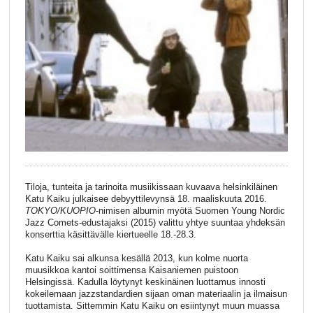
Tiloja, tunteita ja tarinoita musiikissaan kuvaava helsinkiläinen
Katu Kaiku julkaisee debyyttilevynsä 18. maaliskuuta 2016.
TOKYO/KUOPIO
-nimisen albumin myötä Suomen Young Nordic
Jazz Comets-edustajaksi (2015) valittu yhtye suuntaa yhdeksän
konserttia käsittävälle kiertueelle 18.-28.3.
Katu Kaiku sai alkunsa kesällä 2013, kun kolme nuorta
muusikkoa kantoi soittimensa Kaisaniemen puistoon
Helsingissä. Kadulla löytynyt keskinäinen luottamus innosti
kokeilemaan jazzstandardien sijaan oman materiaalin ja ilmaisun
tuottamista. Sittemmin Katu Kaiku on esiintynyt muun muassa