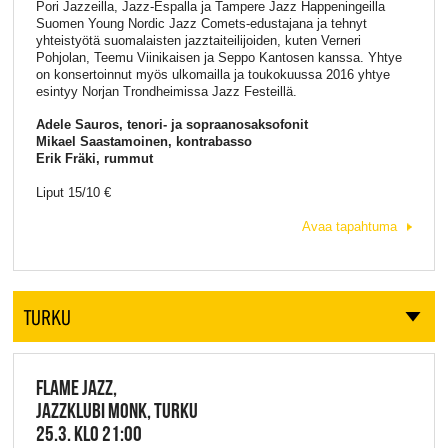
Pori Jazzeilla, Jazz-Espalla ja Tampere Jazz Happeningeilla
Suomen Young Nordic Jazz Comets-edustajana ja tehnyt
yhteistyötä suomalaisten jazztaiteilijoiden, kuten Verneri
Pohjolan, Teemu Viinikaisen ja Seppo Kantosen kanssa. Yhtye
on konsertoinnut myös ulkomailla ja toukokuussa 2016 yhtye
esintyy Norjan Trondheimissa Jazz Festeillä.
Adele Sauros, tenori- ja sopraanosaksofonit
Mikael Saastamoinen, kontrabasso
Erik Fräki, rummut
Liput 15/10 €
Avaa tapahtuma
TURKU
FLAME JAZZ,
JAZZKLUBI MONK, TURKU
25.3. KLO 21:00