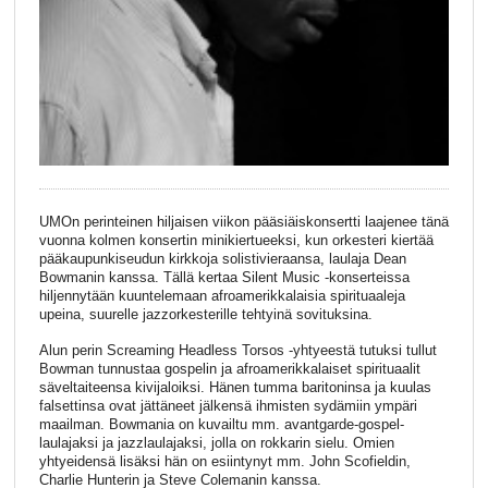
UMOn perinteinen hiljaisen viikon pääsiäiskonsertti laajenee tänä
vuonna kolmen konsertin minikiertueeksi, kun orkesteri kiertää
pääkaupunkiseudun kirkkoja solistivieraansa, laulaja Dean
Bowmanin kanssa. Tällä kertaa Silent Music -konserteissa
hiljennytään kuuntelemaan afroamerikkalaisia spirituaaleja
upeina, suurelle jazzorkesterille tehtyinä sovituksina.
Alun perin Screaming Headless Torsos -yhtyeestä tutuksi tullut
Bowman tunnustaa gospelin ja afroamerikkalaiset spirituaalit
säveltaiteensa kivijaloiksi. Hänen tumma baritoninsa ja kuulas
falsettinsa ovat jättäneet jälkensä ihmisten sydämiin ympäri
maailman. Bowmania on kuvailtu mm. avantgarde-gospel-
laulajaksi ja jazzlaulajaksi, jolla on rokkarin sielu. Omien
yhtyeidensä lisäksi hän on esiintynyt mm. John Scofieldin,
Charlie Hunterin ja Steve Colemanin kanssa.