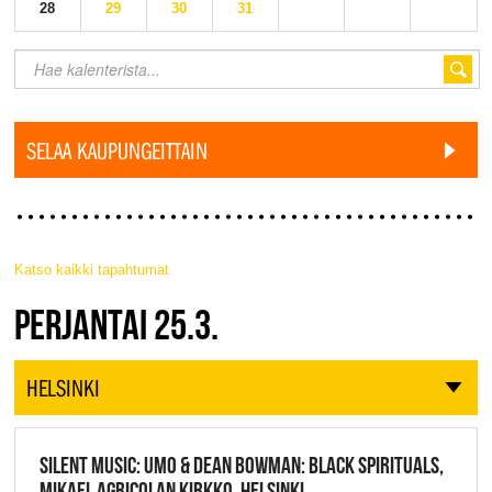
28
29
30
31
SELAA KAUPUNGEITTAIN
Katso kaikki tapahtumat
JAZZ FINLAND LIVE
PERJANTAI 25.3.
HELSINKI
SILENT MUSIC: UMO & DEAN BOWMAN: BLACK SPIRITUALS,
MIKAEL AGRICOLAN KIRKKO, HELSINKI