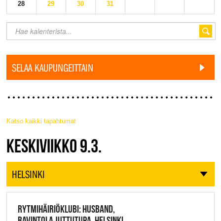
28
29
30
31
SELAA KAUPUNGEITTAIN
Katso kaikki tapahtumat
JAZZ FINLAND LIVE
KESKIVIIKKO 9.3.
HELSINKI
RYTMIHÄIRIÖKLUBI: HUSBAND,
RAVINTOLA JUTTUTUPA, HELSINKI