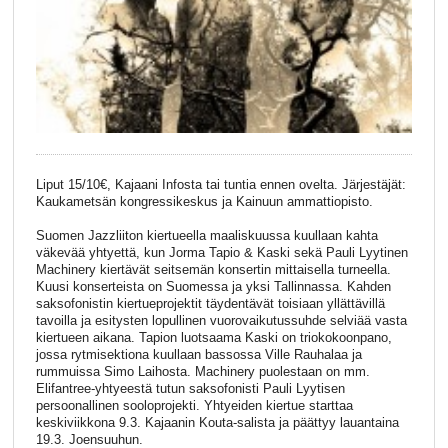
Liput 15/10€, Kajaani Infosta tai tuntia ennen ovelta. Järjestäjät:
Kaukametsän kongressikeskus ja Kainuun ammattiopisto.
Suomen Jazzliiton kiertueella maaliskuussa kuullaan kahta
väkevää yhtyettä, kun Jorma Tapio & Kaski sekä Pauli Lyytinen
Machinery kiertävät seitsemän konsertin mittaisella turneella.
Kuusi konserteista on Suomessa ja yksi Tallinnassa. Kahden
saksofonistin kiertueprojektit täydentävät toisiaan yllättävillä
tavoilla ja esitysten lopullinen vuorovaikutussuhde selviää vasta
kiertueen aikana. Tapion luotsaama Kaski on triokokoonpano,
jossa rytmisektiona kuullaan bassossa Ville Rauhalaa ja
rummuissa Simo Laihosta. Machinery puolestaan on mm.
Elifantree-yhtyeestä tutun saksofonisti Pauli Lyytisen
persoonallinen sooloprojekti. Yhtyeiden kiertue starttaa
keskiviikkona 9.3. Kajaanin Kouta-salista ja päättyy lauantaina
19.3. Joensuuhun.