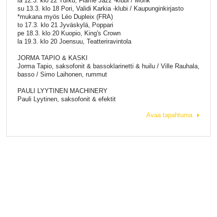
la 12.3. klo 22 Turku, Flame Jazz -klubi / Monk
su 13.3. klo 18 Pori, Validi Karkia -klubi / Kaupunginkirjasto
*mukana myös Léo Dupleix (FRA)
to 17.3. klo 21 Jyväskylä, Poppari
pe 18.3. klo 20 Kuopio, King's Crown
la 19.3. klo 20 Joensuu, Teatteriravintola
JORMA TAPIO & KASKI
Jorma Tapio, saksofonit & bassoklarinetti & huilu / Ville Rauhala,
basso / Simo Laihonen, rummut
PAULI LYYTINEN MACHINERY
Pauli Lyytinen, saksofonit & efektit
Avaa tapahtuma