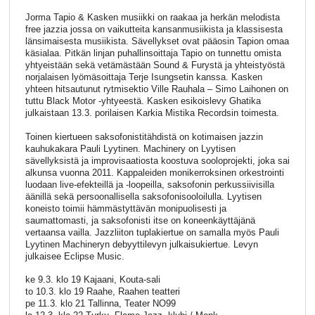
Jorma Tapio & Kasken musiikki on raakaa ja herkän melodista
free jazzia jossa on vaikutteita kansanmusiikista ja klassisesta
länsimaisesta musiikista. Sävellykset ovat pääosin Tapion omaa
käsialaa. Pitkän linjan puhallinsoittaja Tapio on tunnettu omista
yhtyeistään sekä vetämästään Sound & Furystä ja yhteistyöstä
norjalaisen lyömäsoittaja Terje Isungsetin kanssa. Kasken
yhteen hitsautunut rytmisektio Ville Rauhala – Simo Laihonen on
tuttu Black Motor -yhtyeestä. Kasken esikoislevy Ghatika
julkaistaan 13.3. porilaisen Karkia Mistika Recordsin toimesta.
Toinen kiertueen saksofonistitähdistä on kotimaisen jazzin
kauhukakara Pauli Lyytinen. Machinery on Lyytisen
sävellyksistä ja improvisaatiosta koostuva sooloprojekti, joka sai
alkunsa vuonna 2011. Kappaleiden monikerroksinen orkestrointi
luodaan live-efekteillä ja -loopeilla, saksofonin perkussiivisilla
äänillä sekä persoonallisella saksofonisooloilulla. Lyytisen
koneisto toimii hämmästyttävän monipuolisesti ja
saumattomasti, ja saksofonisti itse on koneenkäyttäjänä
vertaansa vailla. Jazzliiton tuplakiertue on samalla myös Pauli
Lyytinen Machineryn debyyttilevyn julkaisukiertue. Levyn
julkaisee Eclipse Music.
ke 9.3. klo 19 Kajaani, Kouta-sali
to 10.3. klo 19 Raahe, Raahen teatteri
pe 11.3. klo 21 Tallinna, Teater NO99