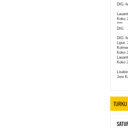
DIG.-f
Lauant
Koko J
****
DIG.
DIG.-f
Liput:
Kolmen
Koko J
Lauant
Koko J
Lisätie
Joni K
TURKU
SATUR