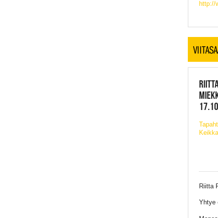
http:/
VIITAS
RIITT
MIEKK
17.10
Tapah
Keikka
Riitta
Yhtye 