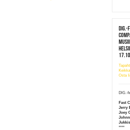
DIG.-
COMP
MUSII
HELSI
17.10
Tapaht
Keikka
Osta l
DIG.-f
Fast 
Jerry 
Joey 
Johnn
Jukkis
****