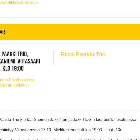
/www.niklaswinter.com
AARI
A PAAKKI TRIO,
Riitta Paakki Trio
ANIEMI, VIITASAARI
. KLO 19:00
tuma Facebookissa
paikan kotisivut
 Paakki Trio kiertää Suomea Jazzliiton ja Jazz HUGin kiertueella lokakuussa.
esiintyy Viitasaaressa 17.10. Miekkaniemessä klo 19.00. Liput: 10e.