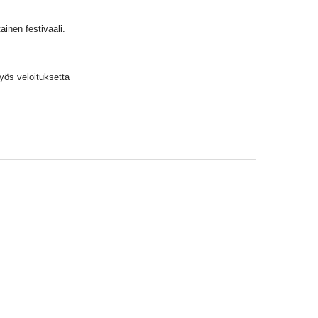
inen festivaali.
myös veloituksetta