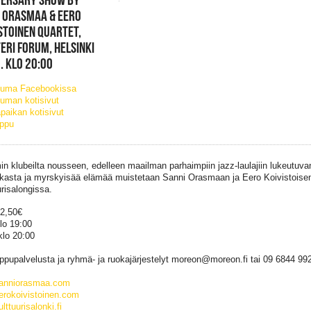
 ORASMAA & EERO
STOINEN QUARTET,
ERI FORUM, HELSINKI
. KLO 20:00
tuma Facebookissa
uman kotisivut
paikan kotisivut
ippu
in klubeilta nousseen, edelleen maailman parhaimpiin jazz-laulajiin lukeutuvan
ikasta ja myrskyisää elämää muistetaan Sanni Orasmaan ja Eero Koivistoisen
urisalongissa.
32,50€
lo 19:00
lo 20:00
lippupalvelusta ja ryhmä- ja ruokajärjestelyt moreon@moreon.fi tai 09 6844 99
anniorasmaa.com
rokoivistoinen.com
ttuurisalonki.fi