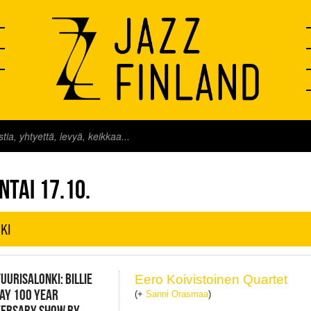
FINLAND LIVE
NTAI 17.10.
KI
UURISALONKI: BILLIE
Eero Koivistoinen Quartet
AY 100 YEAR
(+
Sanni Orasmaa
)
VERSARY SHOW BY