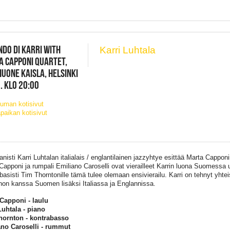
NDO DI KARRI WITH
Karri Luhtala
 CAPPONI QUARTET,
UONE KAISLA, HELSINKI
. KLO 20:00
uman kotisivut
paikan kotisivut
nisti Karri Luhtalan italialais / englantilainen jazzyhtye esittää Marta Cappon
Capponi ja rumpali Emiliano Caroselli ovat vierailleet Karrin luona Suomessa
basisti Tim Thorntonille tämä tulee olemaan ensivierailu. Karri on tehnyt yhtei
non kanssa Suomen lisäksi Italiassa ja Englannissa.
Capponi - laulu
Luhtala - piano
hornton - kontrabasso
no Caroselli - rummut