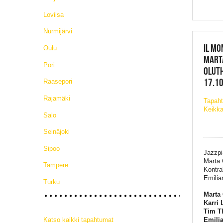
Loviisa
Nurmijärvi
IL MO
Oulu
MARTA
Pori
OLUTH
17.10
Raasepori
Rajamäki
Tapaht
Keikka
Salo
Seinäjoki
Sipoo
Jazzpia
Marta 
Tampere
Kontra
Emilia
Turku
Marta 
Karri 
Tim T
Katso kaikki tapahtumat
Emilia