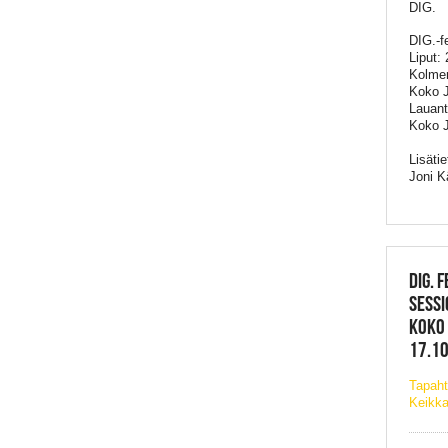
DIG.
DIG.-f
Liput:
Kolmen
Koko J
Lauant
Koko J
Lisätie
Joni K
DIG. 
SESSI
KOKO 
17.10
Tapaht
Keikka