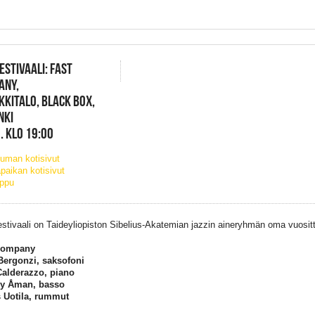
FESTIVAALI: FAST
ANY,
KKITALO, BLACK BOX,
NKI
. KLO 19:00
uman kotisivut
paikan kotisivut
ippu
estivaali on Taideyliopiston Sibelius-Akatemian jazzin aineryhmän oma vuositta
Company
Bergonzi, saksofoni
Calderazzo, piano
y Åman, basso
 Uotila, rummut