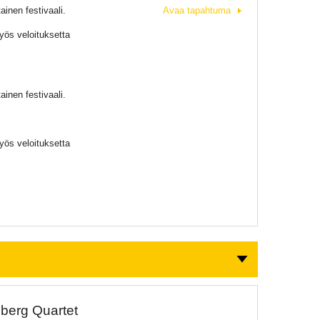
inen festivaali.
Avaa tapahtuma
myös veloituksetta
inen festivaali.
myös veloituksetta
dberg Quartet