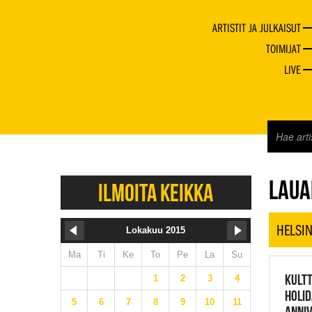
ARTISTIT JA JULKAISUT
TOIMIJAT
LIVE
JAZZ 
LAUA
ILMOITA KEIKKA
HELSIN
Lokakuu 2015
Ma
Ti
Ke
To
Pe
La
Su
KULTT
1
2
3
4
HOLID
5
6
7
8
9
10
11
ANNI