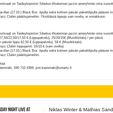
estivaali on Taideyliopiston Sibelius-Akatemian jazzin aineryhmän oma vuositta
ai-illan (17.10.) Black Box -lipulla sekä kolmen päivän pakettilipulla pääsee 
azz Clubin päätösjameihin. Yksittäisiä lippuja vain ovelta, ei ennakkoon.
estivaali on Taideyliopiston Sibelius-Akatemian jazzin aineryhmän oma vuositta
 27,50/22,50/17,50 € (Lippupalvelu), 25/20/15€ (Musiikkitalo) / per päivä
 päivän lippu 62,50 € (Lippupalvelu), 59 € (Musiikkitalo)
azz Clubin loppujamit: 15/10 € (vain ovelta)
ai-illan (17.10.) Black Box -lipulla sekä kolmen päivän pakettilipulla pääsee 
azz Clubin päätösjameihin.
toja:
äenmäki, 040 710 4384, joni.kaenmaki@uniarts.fi
DAY NIGHT LIVE AT
Niklas Winter & Mathias San