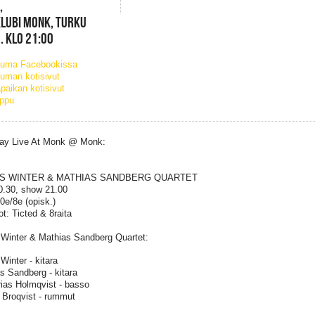
,
LUBI MONK, TURKU
. KLO 21:00
tuma Facebookissa
uman kotisivut
paikan kotisivut
ippu
ay Live At Monk @ Monk:
AS WINTER & MATHIAS SANDBERG QUARTET
0.30, show 21.00
10e/8e (opisk.)
t: Ticted & 8raita
 Winter & Mathias Sandberg Quartet:
Winter - kitara
s Sandberg - kitara
ias Holmqvist - basso
 Broqvist - rummut