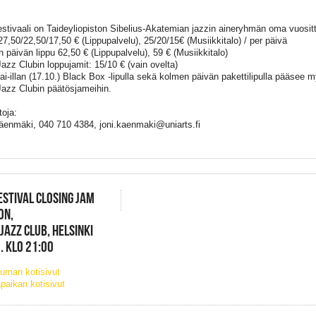
estivaali on Taideyliopiston Sibelius-Akatemian jazzin aineryhmän oma vuositta
 27,50/22,50/17,50 € (Lippupalvelu), 25/20/15€ (Musiikkitalo) / per päivä
 päivän lippu 62,50 € (Lippupalvelu), 59 € (Musiikkitalo)
azz Clubin loppujamit: 15/10 € (vain ovelta)
ai-illan (17.10.) Black Box -lipulla sekä kolmen päivän pakettilipulla pääsee 
azz Clubin päätösjameihin.
toja:
äenmäki, 040 710 4384, joni.kaenmaki@uniarts.fi
FESTIVAL CLOSING JAM
ON,
JAZZ CLUB, HELSINKI
. KLO 21:00
uman kotisivut
paikan kotisivut