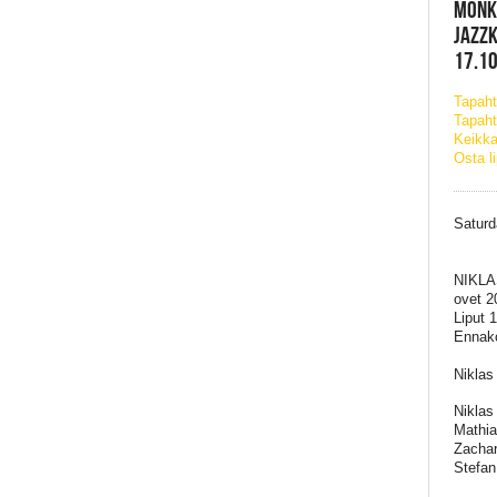
MONK
JAZZK
17.10
Tapah
Tapaht
Keikka
Osta l
Saturd
NIKL
ovet 2
Liput 
Ennako
Niklas
Niklas 
Mathia
Zachar
Stefan