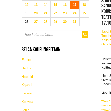
SANNI
12
13
14
15
16
17
18
KOIVI
19
20
21
22
23
24
25
TEATT
17.10
26
27
28
29
30
31
Tapah
Tapaht
Keikka
Osta l
SELAA KAUPUNGEITTAIN
Harlem
Espoo
vaiher
Kulttu
Hanko
Liput 
Helsinki
Ovet k
Show k
Kajaani
Liput 
Kerava
www.s
Kouvola
www.ee
www.kul
Lohja