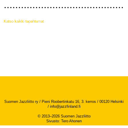
Katso kaikki tapahtumat
Suomen Jazzliitto ry / Pieni Roobertinkatu 16, 3. kerros / 00120 Helsinki
/
info@jazzfinland.fi
© 2013–2026 Suomen Jazzliitto
Sivusto
:
Tero Ahonen