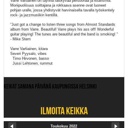
Varre Vartiainen on täynnä räiskyvää persoonaa ja kitarismia.
Monipuolisuus soittajana ja rokkaava asenne ovat luoneet
pohjan uralle, jossa yhdistyvät harvinaisella tavalla työskentely
rock- ja jazzmusiikin kentillä.
”Just got a change to listen three songs from Almost Standards
album from Varre. Beautiful! Varre plays his ass off! Wonderful
guitar playing! The tunes are beautiful and the band is smoking! ”
- Mike Stern
Varre Vartiainen, kitara
Severi Pyysalo, vibes
Timo Hirvonen, basso
Jussi Lehtonen, rummut
KEIKAT SAMANA PÄIVÄNÄ KAUPUNGISSA HELSINKI
Ei muita keikkoja.
ILMOITA KEIKKA
Toukokuu 2022