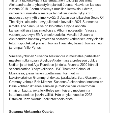
Ylistetty lauluntekijä ja karismaattinen tulkitsija Susanna
Aleksandra aloitti yhteistyön pianisti Joonas Haaviston kanssa
vuonna 2018. Jaettu näkemys musiikin kerroksisuudesta,
vahvasta tunnelatauksesta ja tarinallisuudesta nykyjazzin
muodossa synnytti viime keväänä Japanissa julkaistun Souls Of
The Night -albumin. Levy julkaistiin keväällä 2021 Suomessa
nimellä The Siren, ja se on kirvoittanut hyviä arvioita
kansainvälisissä jazzmedioissa. Albumi noteerattiin Virossa
vuoden jazzlevyn EMA-ehdokkuudella. Vokalisti Susanna
Aleksandran kanssa yhtyeessä soittavat kotimaiset jazzyleisölle
tutut huipputekijät pianisti Joonas Haavisto, basisti Joonas Tuuri
ja rumpali Ville Pynssi.
Virolaissyntyinen Susanna Aleksandra viimeistelee parhaillaan
maisterintutkintoaan Sibelius-Akatemiassa professori Jukkis
Uotilan ja tohtori Aija Puurtisen johdolla. Vuonna 2020 hän oli
stipendiaattina Yhdysvalloissa USC Thornton School of
Musicissa, jossa hänen opettajinaan toimivat mm.
kaksinkertainen Grammy-ehdokas, jazzlaulaja Sara Gazarek ja
Grammy-voittaja Bob Mintzer. Susanna Aleksandran intohimo eri
kieliä kohtaan ilmenee sanojen ja melodioiden vaivattoman
ilmaisun kautta, joka leikittelee perinteisen, modernin ja
lattarimausteisen jazzin välillä. Hän on yksi vuoden 2022
Estonian Jazz Awards -palkintoehdokkaista.
Susanna Aleksandra Quartet