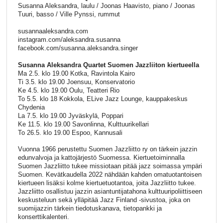
Susanna Aleksandra, laulu / Joonas Haavisto, piano / Joonas
Tuuri, basso / Ville Pynssi, rummut
susannaaleksandra.com
instagram.com/aleksandra.susanna
facebook.com/susanna.aleksandra.singer
Susanna Aleksandra Quartet Suomen Jazzliiton kiertueella
Ma 2.5. klo 19.00 Kotka, Ravintola Kairo
Ti 3.5. klo 19.00 Joensuu, Konservatorio
Ke 4.5. klo 19.00 Oulu, Teatteri Rio
To 5.5. klo 18 Kokkola, ELive Jazz Lounge, kauppakeskus
Chydenia
La 7.5. klo 19.00 Jyväskylä, Poppari
Ke 11.5. klo 19.00 Savonlinna, Kulttuurikellari
To 26.5. klo 19.00 Espoo, Kannusali
Vuonna 1966 perustettu Suomen Jazzliitto ry on tärkein jazzin
edunvalvoja ja kattojärjestö Suomessa. Kiertuetoiminnalla
Suomen Jazzliitto tukee missiotaan pitää jazz soimassa ympäri
Suomen. Kevätkaudella 2022 nähdään kahden omatuotantoisen
kiertueen lisäksi kolme kiertuetuotantoa, joita Jazzliitto tukee.
Jazzliitto osallistuu jazzin asiantuntijatahona kulttuuripoliittiseen
keskusteluun sekä ylläpitää Jazz Finland -sivustoa, joka on
suomijazzin tärkein tiedotuskanava, tietopankki ja
konserttikalenteri.