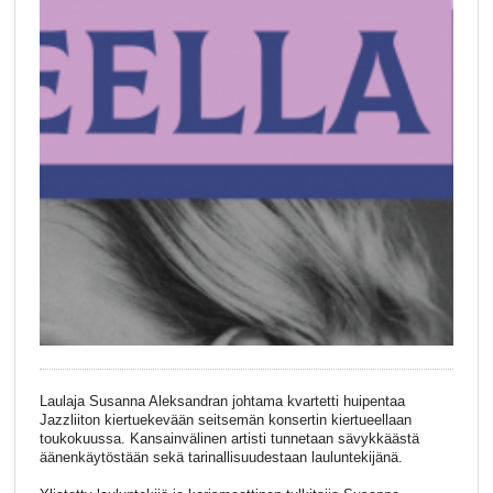
Laulaja Susanna Aleksandran johtama kvartetti huipentaa
Jazzliiton kiertuekevään seitsemän konsertin kiertueellaan
toukokuussa. Kansainvälinen artisti tunnetaan sävykkäästä
äänenkäytöstään sekä tarinallisuudestaan lauluntekijänä.