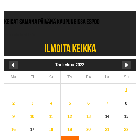
KEIKAT SAMANA PÄIVÄNÄ KAUPUNGISSA ESPOO
Ei muita keikkoja.
ILMOITA KEIKKA
Toukokuu 2022
Ma
Ti
Ke
To
Pe
La
Su
1
2
3
4
5
6
7
8
9
10
11
12
13
14
15
16
17
18
19
20
21
22