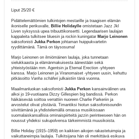
Liput 25/20 €
Pidättelemättömien tulkintojen mestarille ja traagisen elämän
ikoniselle perikuvalle,
Billie Holidaylle
omistetaan Jazz Jkl
Liven syksyssä upea tribuuttikonsertti. Legendaarisen laulajan
kappaleita tulkitsee bluesin ja rockin kuningatar
Marjo Leinonen
saksofonisti
Jukka Perkon
johtaman huippukvartetin
ryydittämänä. Tämä on täysosuma!
Marjo Leinonen on ilmiömäinen laulaja, joka tunnetaan
sielukkaasta ja elämänmakuisesta äänestään sekä
yhteistyöstään mm. Agentsin ja Eternal Erection -yhtyeen
kanssa. Marjo Leinonen ja Viranomaiset -yhtyeen uusin, kehuttu
pitkäsoitto
Vanha schäferi
julkaistiin tänä vuonna.
Maailmanluokan saksofonisti
Jukka Perkon
kansainvälinen ura
alkoi jo 19-vuotiaana Dizzy Gillespien big bandissä. Perkon
häikäisevää soittoa verrattiin nuoreen Charlie Parkeriin ja
arvostelut olivat ylistäviä. Timantiksi hiotun saksofonisoundin
siivittämänä ja yhdistelemällä omassa musiikissaan
suomalaiskansallisia ominaispiirteitä jazzin perinteeseen hän on
noussut yhdeksi sukupolvensa tärkeimmistä muusikoista.
Billie Holiday (1915–1959) on kaikkien aikojen rakastetuimpia ja
vaikuttaneimpia laulajia. Tulkitsijana hän oli merkittävä esikuva