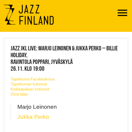
Menu
JAZZ FINLAND LIVE
JAZZ JKL LIVE: MARJO LEINONEN & JUKKA PERKO – BILLIE
HOLIDAY,
RAVINTOLA POPPARI, JYVÄSKYLÄ
26.11. KLO 19:00
Tapahtuma Facebookissa
Tapahtuman kotisivut
Keikkapaikan kotisivut
Osta lippu
Marjo Leinonen
Jukka Perko