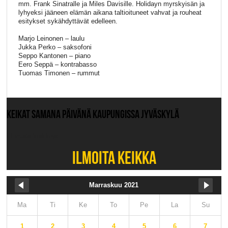
mm. Frank Sinatralle ja Miles Davisille. Holidayn myrskyisän ja
lyhyeksi jääneen elämän aikana taltioituneet vahvat ja rouheat
esitykset sykähdyttävät edelleen.
Marjo Leinonen – laulu
Jukka Perko – saksofoni
Seppo Kantonen – piano
Eero Seppä – kontrabasso
Tuomas Timonen – rummut
KEIKAT SAMANA PÄIVÄNÄ KAUPUNGISSA JYVÄSKYLÄ
Ei muita keikkoja.
ILMOITA KEIKKA
Marraskuu 2021
Ma
Ti
Ke
To
Pe
La
Su
1
2
3
4
5
6
7