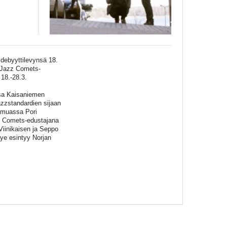
e debyyttilevynsä 18.
 Jazz Comets-
 18.-28.3.
nsa Kaisaniemen
azzstandardien sijaan
n muassa Pori
z Comets-edustajana
 Viinikaisen ja Seppo
ye esintyy Norjan