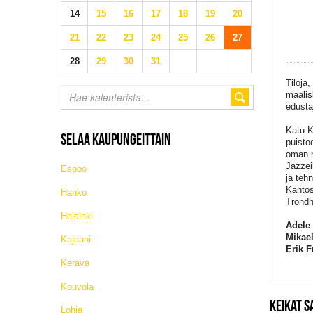
14
15
16
17
18
19
20
21
22
23
24
25
26
27
28
29
30
31
Tiloja
maalis
edusta
Katu K
SELAA KAUPUNGEITTAIN
puisto
oman m
Jazzei
Espoo
ja teh
Kantos
Hanko
Trondh
Helsinki
Adele 
Mikae
Kajaani
Erik F
Kerava
Kouvola
KEIKAT 
Lohja