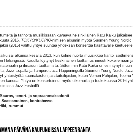
, tunteita ja tarinoita musiikissaan kuvaava helsinkiläinen Katu Kaiku julkaise
kuuta 2016.
TOKYO/KUOPIO
-nimisen albumin myötä Suomen Young Nordic
jaksi (2015) valittu yhtye suuntaa yhdeksän konserttia käsittävälle kiertueelle
aiku sai alkunsa kesällä 2013, kun kolme nuorta muusikkoa kantoi soittime
on Helsingissä. Kadulla löytynyt keskinäinen luottamus innosti kokeilemaan j
ateriaalin ja ilmaisun tuottamista. Sittemmin Katu Kaiku on esiintynyt muu
lla, Jazz-Espalla ja Tampere Jazz Happeningeilla Suomen Young Nordic Jaz
nyt yhteistyötä suomalaisten jazztaiteilijoiden, kuten Verneri Pohjolan, Teemu
en kanssa. Yhtye on konsertoinnut myös ulkomailla ja toukokuussa 2016 yht
eimissa Jazz Festeillä.
Sauros, tenori- ja sopraanosaksofonit
l Saastamoinen, kontrabasso
räki, rummut
SAMANA PÄIVÄNÄ KAUPUNGISSA LAPPEENRANTA