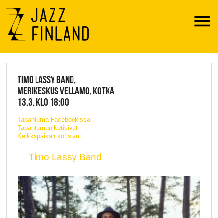
Menu
JAZZ FINLAND LIVE
TIMO LASSY BAND,
MERIKESKUS VELLAMO, KOTKA
13.3. KLO 18:00
Tapahtuma Facebookissa
Tapahtuman kotisivut
Keikkapaikan kotisivut
Timo Lassy Band