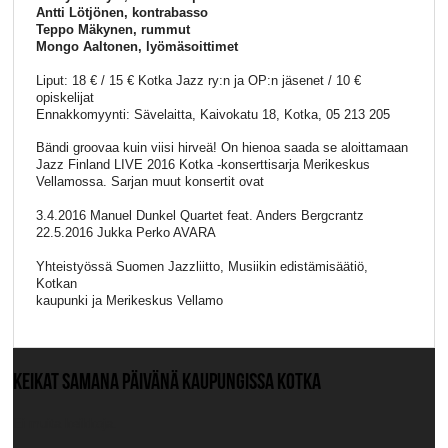
Antti Lötjönen, kontrabasso
Teppo Mäkynen, rummut
Mongo Aaltonen, lyömäsoittimet
Liput: 18 € / 15 € Kotka Jazz ry:n ja OP:n jäsenet / 10 €
opiskelijat
Ennakkomyynti: Sävelaitta, Kaivokatu 18, Kotka, 05 213 205
Bändi groovaa kuin viisi hirveä! On hienoa saada se aloittamaan
Jazz Finland LIVE 2016 Kotka -konserttisarja Merikeskus
Vellamossa. Sarjan muut konsertit ovat
3.4.2016 Manuel Dunkel Quartet feat. Anders Bergcrantz
22.5.2016 Jukka Perko AVARA
Yhteistyössä Suomen Jazzliitto, Musiikin edistämisäätiö,
Kotkan
kaupunki ja Merikeskus Vellamo
KEIKAT SAMANA PÄIVÄNÄ KAUPUNGISSA KOTKA
Ei muita keikkoja.