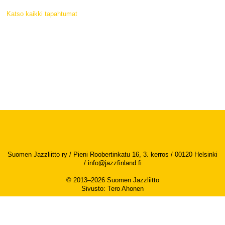
Katso kaikki tapahtumat
Suomen Jazzliitto ry / Pieni Roobertinkatu 16, 3. kerros / 00120 Helsinki
/
info@jazzfinland.fi
© 2013–2026 Suomen Jazzliitto
Sivusto
:
Tero Ahonen
Saavutettavuusseloste