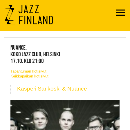
Menu
JAZZ FINLAND LIVE
NUANCE,
KOKO JAZZ CLUB, HELSINKI
17.10. KLO 21:00
Tapahtuman kotisivut
Keikkapaikan kotisivut
Kasperi Sarikoski & Nuance