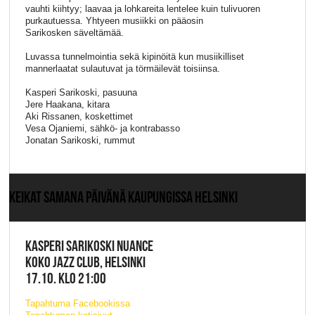
vauhti kiihtyy; laavaa ja lohkareita lentelee kuin tulivuoren
purkautuessa. Yhtyeen musiikki on pääosin
Sarikosken säveltämää.
Luvassa tunnelmointia sekä kipinöitä kun musiikilliset
mannerlaatat sulautuvat ja törmäilevät toisiinsa.
Kasperi Sarikoski, pasuuna
Jere Haakana, kitara
Aki Rissanen, koskettimet
Vesa Ojaniemi, sähkö- ja kontrabasso
Jonatan Sarikoski, rummut
KEIKAT SAMANA PÄIVÄNÄ KAUPUNGISSA HELSINKI
KASPERI SARIKOSKI NUANCE
KOKO JAZZ CLUB, HELSINKI
17.10. KLO 21:00
Tapahtuma Facebookissa