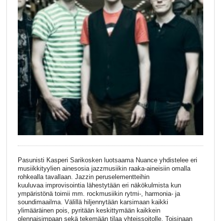
Pasunisti Kasperi Sarikosken luotsaama Nuance yhdistelee eri
musiikkityylien ainesosia jazzmusiikin raaka-aineisiin omalla
rohkealla tavallaan. Jazzin peruselementteihin
kuuluvaa improvisointia lähestytään eri näkökulmista kun
ympäristönä toimii mm. rockmusiikin rytmi-, harmonia- ja
soundimaailma. Välillä hiljennytään karsimaan kaikki
ylimääräinen pois, pyritään keskittymään kaikkein
olennaisimpaan sekä tekemään tilaa yhteissoitolle. Toisinaan