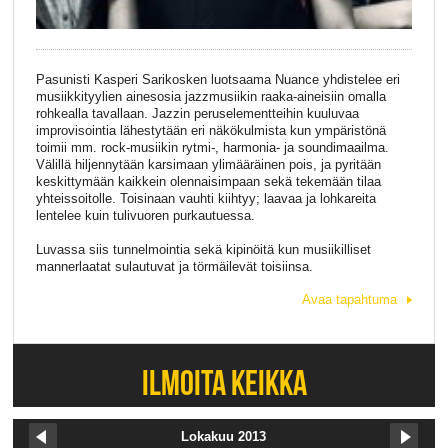
Pasunisti Kasperi Sarikosken luotsaama Nuance yhdistelee eri
musiikkityylien ainesosia jazzmusiikin raaka-aineisiin omalla
rohkealla tavallaan. Jazzin peruselementteihin kuuluvaa
improvisointia lähestytään eri näkökulmista kun ympäristönä
toimii mm. rock-musiikin rytmi-, harmonia- ja soundimaailma.
Välillä hiljennytään karsimaan ylimääräinen pois, ja pyritään
keskittymään kaikkein olennaisimpaan sekä tekemään tilaa
yhteissoitolle. Toisinaan vauhti kiihtyy; laavaa ja lohkareita
lentelee kuin tulivuoren purkautuessa.
Luvassa siis tunnelmointia sekä kipinöitä kun musiikilliset
mannerlaatat sulautuvat ja törmäilevät toisiinsa.
Avaa tapahtuma
ILMOITA KEIKKA
Lokakuu 2013